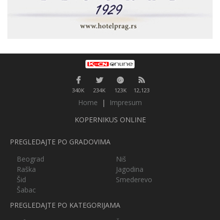
340K
234K
123K
12,123
Home
|
Impresum
KOPERNIKUS ONLINE
PREGLEDAJTE PO GRADOVIMA
Beograd
Niš
Raška
Jagodina
Šid
Smederevo
Šabac
PREGLEDAJTE PO KATEGORIJAMA