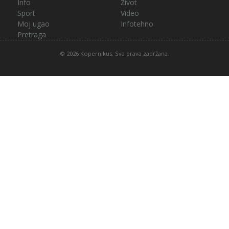
Info
Život
Sport
Video
Moj ugao
Infotehno
Pretraga
© 2026 Kopernikus. Sva prava zadržana.