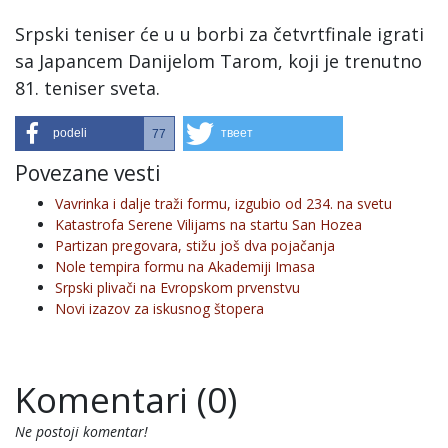
Srpski teniser će u u borbi za četvrtfinale igrati
sa Japancem Danijelom Tarom, koji je trenutno
81. teniser sveta.
podeli
твеет
77
Povezane vesti
Vavrinka i dalje traži formu, izgubio od 234. na svetu
Katastrofa Serene Vilijams na startu San Hozea
Partizan pregovara, stižu još dva pojačanja
Nole tempira formu na Akademiji Imasa
Srpski plivači na Evropskom prvenstvu
Novi izazov za iskusnog štopera
Komentari (0)
Ne postoji komentar!