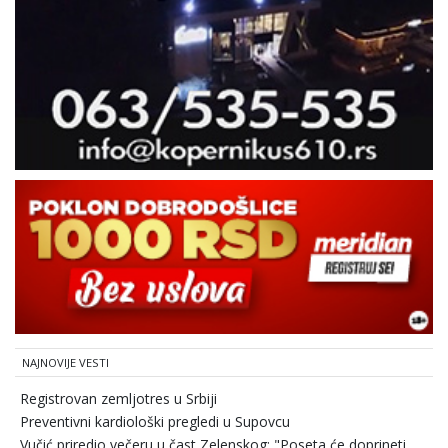
NAJNOVIJE VESTI
Registrovan zemljotres u Srbiji
Preventivni kardiološki pregledi u Supovcu
Vučić priredio večeru u čast Zelenskog: "Poseta će doprineti