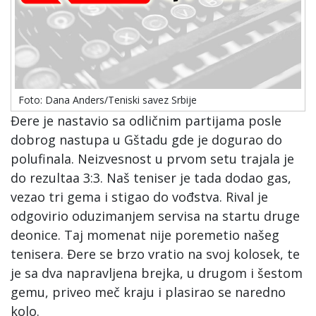
Foto: Dana Anders/Teniski savez Srbije
Đere je nastavio sa odličnim partijama posle
dobrog nastupa u Gštadu gde je dogurao do
polufinala. Neizvesnost u prvom setu trajala je
do rezultaa 3:3. Naš teniser je tada dodao gas,
vezao tri gema i stigao do vođstva. Rival je
odgovirio oduzimanjem servisa na startu druge
deonice. Taj momenat nije poremetio našeg
tenisera. Đere se brzo vratio na svoj kolosek, te
je sa dva napravljena brejka, u drugom i šestom
gemu, priveo meč kraju i plasirao se naredno
kolo.