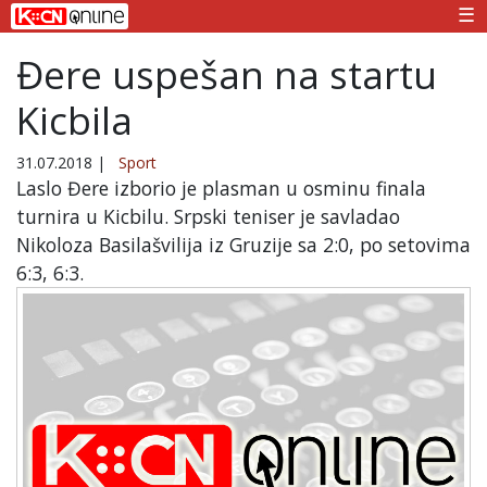
☰
Đere uspešan na startu
Kicbila
31.07.2018
|
Sport
Laslo Đere izborio je plasman u osminu finala
turnira u Kicbilu. Srpski teniser je savladao
Nikoloza Basilašvilija iz Gruzije sa 2:0, po setovima
6:3, 6:3.