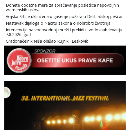
Donete dodatne mere za sprečavanje posledica nepovoljnih
vremenskih uslova
Vojska Srbije uključena u gašenje požara u Deliblatskoj peščari
Nastavak dijaloga o Nacrtu zakona o dobrobiti životinja
Intervencije na vodovodnoj mreži i prekidi u vodosnabdevanju
7.8.2026. god.
Gradonačelnik Niša obišao Rujnik i Leskovik