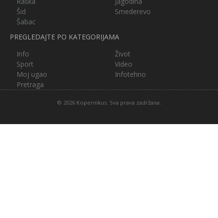
Raška
Jagodina
Šid
Smederevo
Šabac
PREGLEDAJTE PO KATEGORIJAMA
Info
Život
Sport
Video
Moj ugao
Infotehno
Pretraga
© 2026 Kopernikus. Sva prava zadržana.