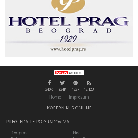
340K
234K
123K
12,123
Home
|
Impresum
KOPERNIKUS ONLINE
PREGLEDAJTE PO GRADOVIMA
Beograd
Niš