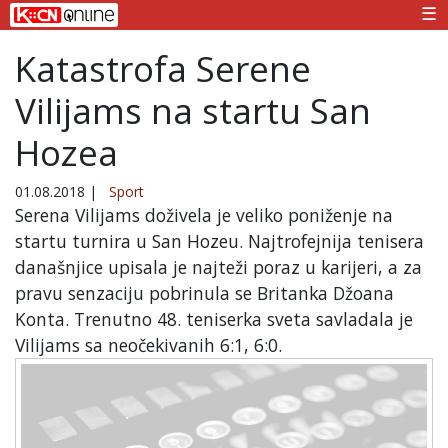
☰
Katastrofa Serene
Vilijams na startu San
Hozea
01.08.2018
|
Sport
Serena Vilijams doživela je veliko poniženje na
startu turnira u San Hozeu. Najtrofejnija tenisera
današnjice upisala je najteži poraz u karijeri, a za
pravu senzaciju pobrinula se Britanka Džoana
Konta. Trenutno 48. teniserka sveta savladala je
Vilijams sa neočekivanih 6:1, 6:0.