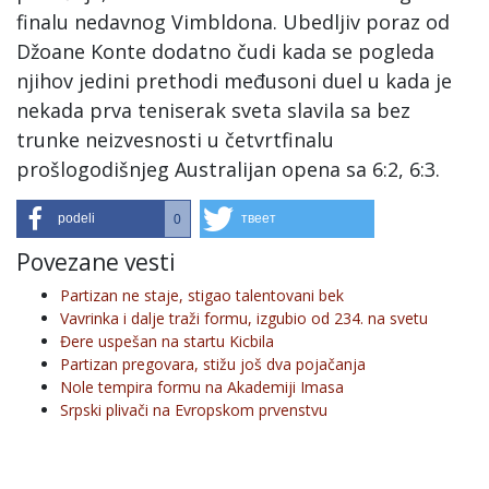
finalu nedavnog Vimbldona. Ubedljiv poraz od
Džoane Konte dodatno čudi kada se pogleda
njihov jedini prethodi međusoni duel u kada je
nekada prva teniserak sveta slavila sa bez
trunke neizvesnosti u četvrtfinalu
prošlogodišnjeg Australijan opena sa 6:2, 6:3.
podeli
твеет
0
Povezane vesti
Partizan ne staje, stigao talentovani bek
Vavrinka i dalje traži formu, izgubio od 234. na svetu
Đere uspešan na startu Kicbila
Partizan pregovara, stižu još dva pojačanja
Nole tempira formu na Akademiji Imasa
Srpski plivači na Evropskom prvenstvu