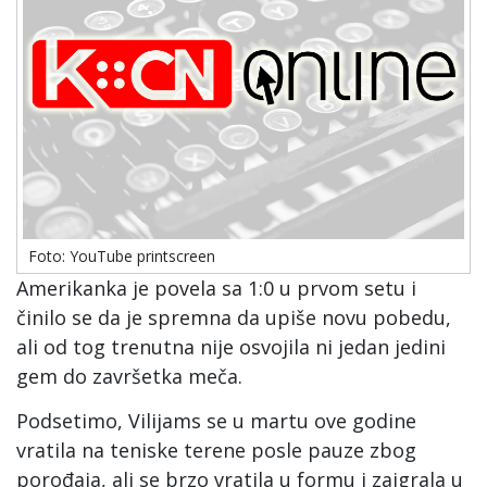
Foto: YouTube printscreen
Amerikanka je povela sa 1:0 u prvom setu i
činilo se da je spremna da upiše novu pobedu,
ali od tog trenutna nije osvojila ni jedan jedini
gem do završetka meča.
Podsetimo, Vilijams se u martu ove godine
vratila na teniske terene posle pauze zbog
porođaja, ali se brzo vratila u formu i zaigrala u