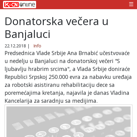
☰
Donatorska večera u
Banjaluci
22.12.2018
|
Info
Predsednica Vlade Srbije Ana Brnabić učestvovaće
u nedelju u Banjaluci na donatorskoj večeri "S
ljubavlju hrabrim srcima", a Vlada Srbije doniraće
Republici Srpskoj 250.000 evra za nabavku uređaja
za robotski asistiranu rehabilitaciju dece sa
poremećajima kretanja, najavila je danas Vladina
Kancelarija za saradnju sa medijima.