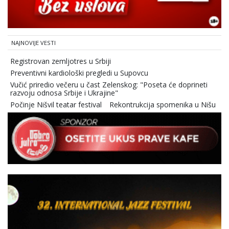
NAJNOVIJE VESTI
Registrovan zemljotres u Srbiji
Preventivni kardiološki pregledi u Supovcu
Vučić priredio večeru u čast Zelenskog: "Poseta će doprineti
razvoju odnosa Srbije i Ukrajine"
Počinje Nišvil teatar festival
Rekontrukcija spomenika u Nišu