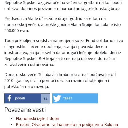
Republike Srpske razgovaraće na večeri sa građanima koji budu
dali svoj doprinos pozivanjem humanitarnog telefonskog broja.
Predsednica Vlade učestvuje drugu godinu zaredom na
donatorskoj večeri, a prošle godine Vlada Srbije donirala je isto
250.000 evra.
Tada prikupljena sredstva namenjena su za Fond solidarnosti za
dijagnostiku i lečenje oboljenja, stanja i povreda dece u
inostranstvu, a čija je svrha da omogući lečenje oboleloj deci iz
Republike Srpske i BiH koja za to nemaju uslove u domaćim
zdravstvenim ustanovama.
Donatorsko veče "S ljubavlju hrabrim srcima" održava se od
2010. godine, u cilju pomoći deci sa raznim oboljenjima i
poteškoćama u razvoju.
podeli
твеет
32
Povezane vesti
Ekonomski izgledi dobri
Brnabić: Otvaramo radna mesta da podignemo Kulu na