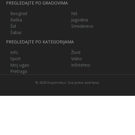
PREGLEDAJTE PO GRADOVIMA
Beograd
Niš
Raška
Jagodina
Šid
Smederevo
Šabac
PREGLEDAJTE PO KATEGORIJAMA
Info
Život
Sport
Video
Moj ugao
Infotehno
Pretraga
© 2026 Kopernikus. Sva prava zadržana.