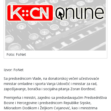
Foto: FoNet
Izvor: FoNet
Sa predsednicom Vlade, na donatorskoj večeri učestvovaće
ministar omladine i sporta Vanja Udovičić i ministar za rad,
zapošljavanje, boračka i socijalna pitanja Zoran Đorđević.
Premijerka i ministri, zajedno sa predsedavajućim Predsedništva
Bosne i Hercegovine i predsednicom Republike Srpske,
Miloradom Dodikom i Željkom Cvijanović, kao i ministrima