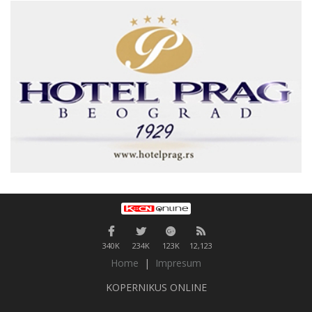
340K
234K
123K
12,123
Home
|
Impresum
KOPERNIKUS ONLINE