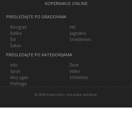
KOPERNIKUS ONLINE
PREGLEDAJTE PO GRADOVIMA
Beograd
Niš
Raška
Jagodina
Šid
Smederevo
Šabac
PREGLEDAJTE PO KATEGORIJAMA
Info
Život
Sport
Video
Moj ugao
Infotehno
Pretraga
© 2026 Kopernikus. Sva prava zadržana.