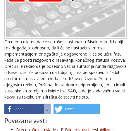
On nema dilemu da će sutrašnji sastanak u Biselu odrediti dalji
tok događaja, odnosno, da li će se nastaviti samo sa
implementacijom onoga što je dogovoreno ili će se ući u fazu
kada će početi razgovori o rešavanju konačnog statusa Kosova.
Drecun je rekao da je posebno važna sutrašnja runda razgovora
u Briselu, jer će pokazati da li dijalog ima perspektivu ili će biti
pro forme, nastavljen tek da se održava u životu. Prema
njegovim rečima, Priština dolazi dobro pripremljena, jer su imali
sastanke sa zemljama kvinte i sa SAD, a da je sada važno videti
kakvu su taktiku smislili i šta će staviti na sto.
podeli
твеет
0
Povezane vesti
Drecun: Odluka vlade u Prištini o vojsci destabilizuje