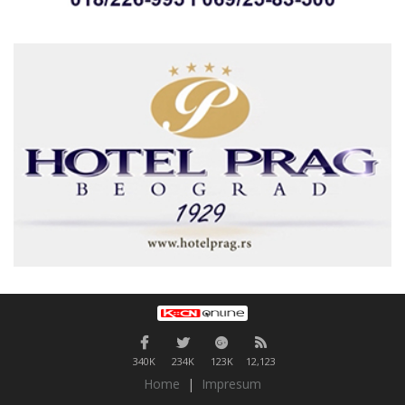
340K
234K
123K
12,123
Home
|
Impresum