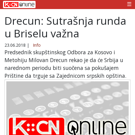
☰
Drecun: Sutrašnja runda
u Briselu važna
23.06.2018
|
Info
Predsednik skupštinskog Odbora za Kosovo i
Metohiju Milovan Drecun rekao je da će Srbija u
narednom periodu biti suočena sa pokušajem
Prištine da trguje sa Zajednicom srpskih opština.