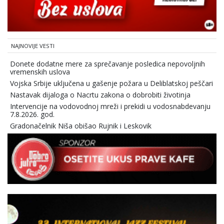
NAJNOVIJE VESTI
Donete dodatne mere za sprečavanje posledica nepovoljnih
vremenskih uslova
Vojska Srbije uključena u gašenje požara u Deliblatskoj peščari
Nastavak dijaloga o Nacrtu zakona o dobrobiti životinja
Intervencije na vodovodnoj mreži i prekidi u vodosnabdevanju
7.8.2026. god.
Gradonačelnik Niša obišao Rujnik i Leskovik