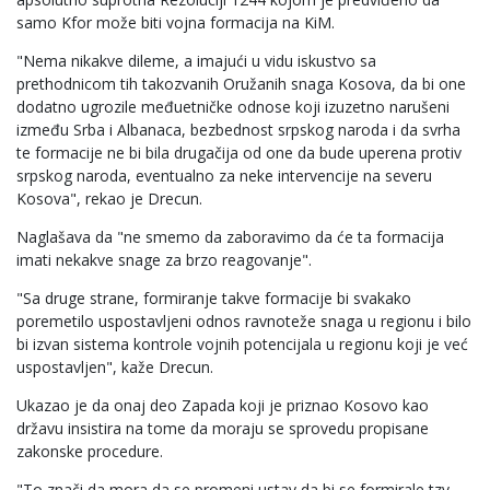
samo Kfor može biti vojna formacija na KiM.
"Nema nikakve dileme, a imajući u vidu iskustvo sa
prethodnicom tih takozvanih Oružanih snaga Kosova, da bi one
dodatno ugrozile međuetničke odnose koji izuzetno narušeni
između Srba i Albanaca, bezbednost srpskog naroda i da svrha
te formacije ne bi bila drugačija od one da bude uperena protiv
srpskog naroda, eventualno za neke intervencije na severu
Kosova", rekao je Drecun.
Naglašava da "ne smemo da zaboravimo da će ta formacija
imati nekakve snage za brzo reagovanje".
"Sa druge strane, formiranje takve formacije bi svakako
poremetilo uspostavljeni odnos ravnoteže snaga u regionu i bilo
bi izvan sistema kontrole vojnih potencijala u regionu koji je već
uspostavljen", kaže Drecun.
Ukazao je da onaj deo Zapada koji je priznao Kosovo kao
državu insistira na tome da moraju se sprovedu propisane
zakonske procedure.
"To znači da mora da se promeni ustav da bi se formirale tzv.