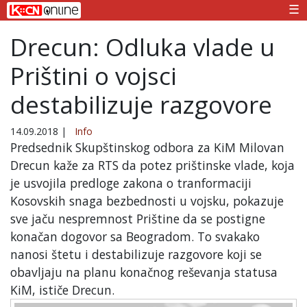
☰
Drecun: Odluka vlade u
Prištini o vojsci
destabilizuje razgovore
14.09.2018
|
Info
Predsednik Skupštinskog odbora za KiM Milovan
Drecun kaže za RTS da potez prištinske vlade, koja
je usvojila predloge zakona o tranformaciji
Kosovskih snaga bezbednosti u vojsku, pokazuje
sve jaču nespremnost Prištine da se postigne
konačan dogovor sa Beogradom. To svakako
nanosi štetu i destabilizuje razgovore koji se
obavljaju na planu konačnog reševanja statusa
KiM, ističe Drecun.