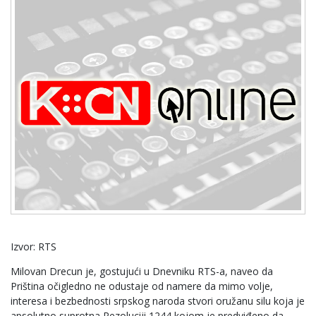
Izvor: RTS
Milovan Drecun je, gostujući u Dnevniku RTS-a, naveo da
Priština očigledno ne odustaje od namere da mimo volje,
interesa i bezbednosti srpskog naroda stvori oružanu silu koja je
apsolutno suprotna Rezoluciji 1244 kojom je predviđeno da