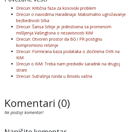
Drecun: Kritična faza za kosovski problem
Drecun o navodima Haradinaja: Maksimalno ugrožavanje
bezbednosti Srba
Drecun: Šansa Srbije je jedinstvena sa promenom
mišljenja Vašingtona o nezavisnosti KiM
Drecun: Otvoren prostor da BG i PR postignu
kompromisno rešenje
Drecun: Formirana baza podataka o zločinima OVK na
KiM
Drecun o KiM: Treba nam predvidiv saradnik na drugoj
strani
Drecun: Sutrašnja runda u Briselu važna
Komentari (0)
Ne postoji komentar!
Napišite komentar