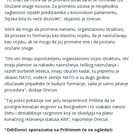
Oružane snage Kosova. Za promenu ustava je neophodna
saglasnost srpskih predstavnika u kosovskom parlamentu,
Srpska lista to neće dozvoliti", objasnio je Drecun.
Ističe da mogu da promene namenu, organizacionu strukturu,
da postave tu formaciju kao klasičnu vojsku, da je naoružavaju
kao vojsku, ali ne mogu da joj promene ime i da postanu
oružane snage.
"Oni već imaju uspostavljenu organizaciono vojnu strukturu, već
imaju planove za nabavku naoružanja, teškog naoružanja i
raznih borbenih letelica, imaju obučen kadar, tu pripremu je
obavio NATO, vodeće zemlje NATO-a su dugo godina
obučavale pripadnike te buduće formacije, sada je samo pitanje
procedura", dodaje Drecun.
"Taj potez pokazuje sve jaču nespremnost Prištine da se
postigne konačan dogovor sa Beogradom i to svakako nanosi
štetu i destabilizuje razgovore koji se obavljaju na planu
konačnog reševanja statusa KiM", napominje Drecun.
"Održivost sporazuma sa Prištinom će se ogledati