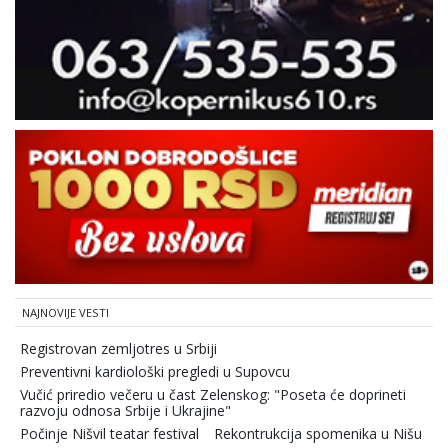
NAJNOVIJE VESTI
Registrovan zemljotres u Srbiji
Preventivni kardiološki pregledi u Supovcu
Vučić priredio večeru u čast Zelenskog: "Poseta će doprineti
razvoju odnosa Srbije i Ukrajine"
Počinje Nišvil teatar festival
Rekontrukcija spomenika u Nišu