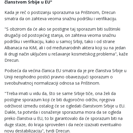
članstvom Srbije u EU"
Kada je reč o postizanju sporazuma sa Prištinom, Drecun
smatra da on zahteva veoma snažnu podršku i verifikaciju.
"S obzirom da će ako se postigne taj sporazum biti suštinski
drugačiji od postojećeg stanja, on zahteva veoma snažnu
podršku i verifikaciju, kako u samoj Srbiji, tako i od strane
Albanaca na KiM, ali i od međunarodnih aktera koji su na jedan
ili drugi način uključeni u rešavanje kosmetskog problema", kaže
Drecun.
Podseća da većina članica EU smatra da je pre članstva Srbije u
Uniji neophodno postići pravno obavezujući sporazum o
sveobuhvatnoj normalizaciji odnosa sa Prištinom.
"Treba imati u vidu da, što se same Srbije tiče, ona želi da
postigne sporazum koji će biti dugoročno održiv, njegova
održivost između ostalog će se ogledati članstvom Srbije u EU.
Dakle, ta potvrda i osnaženje sporazuma mora da se ogleda
preko članstva u EU, to bi garantovalo da će sporazum biti na
duge staze, do kraja sproveden i da neće izazvati eventualno
novu destabilizaciju", tvrdi Drecun.