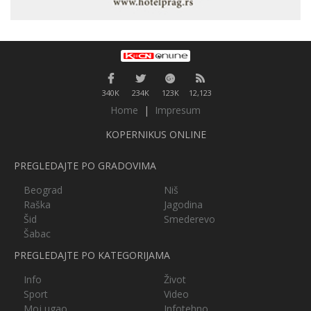
340K
234K
123K
12,123
Home
|
Impresum
KOPERNIKUS ONLINE
PREGLEDAJTE PO GRADOVIMA
Beograd
Niš
Raška
Jagodina
Šid
Smederevo
Šabac
PREGLEDAJTE PO KATEGORIJAMA
Info
Život
Sport
Video
Moj ugao
Infotehno