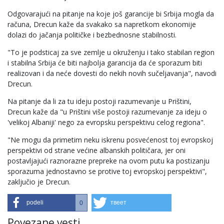
Odgovarajući na pitanje na koje još garancije bi Srbija mogla da
računa, Drecun kaže da svakako sa napretkom ekonomije
dolazi do jačanja političke i bezbednosne stabilnosti.
"To je podsticaj za sve zemlje u okruženju i tako stabilan region
i stabilna Srbija će biti najbolja garancija da će sporazum biti
realizovan i da neće dovesti do nekih novih sučeljavanja", navodi
Drecun.
Na pitanje da li za tu ideju postoji razumevanje u Prištini,
Drecun kaže da "u Prištini više postoji razumevanje za ideju o
'velikoj Albaniji' nego za evropsku perspektivu celog regiona".
"Ne mogu da primetim neku iskrenu posvećenost toj evropskoj
perspektivi od strane većine albanskih političara, jer oni
postavljajući raznorazne prepreke na ovom putu ka postizanju
sporazuma jednostavno se protive toj evropskoj perspektivi",
zaključio je Drecun.
podeli
твеет
0
Povezane vesti