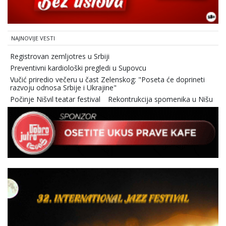
NAJNOVIJE VESTI
Registrovan zemljotres u Srbiji
Preventivni kardiološki pregledi u Supovcu
Vučić priredio večeru u čast Zelenskog: "Poseta će doprineti
razvoju odnosa Srbije i Ukrajine"
Počinje Nišvil teatar festival
Rekontrukcija spomenika u Nišu