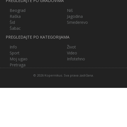
PREGLEDAJTE PO GRADOVIMA
Beograd
Niš
Raška
Jagodina
Šid
Smederevo
Šabac
PREGLEDAJTE PO KATEGORIJAMA
Info
Život
Sport
Video
Moj ugao
Infotehno
Pretraga
© 2026 Kopernikus. Sva prava zadržana.