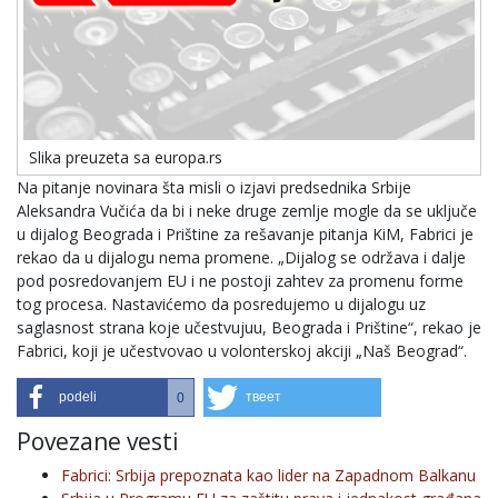
Slika preuzeta sa europa.rs
Na pitanje novinara šta misli o izjavi predsednika Srbije
Aleksandra Vučića da bi i neke druge zemlje mogle da se uključe
u dijalog Beograda i Prištine za rešavanje pitanja KiM, Fabrici je
rekao da u dijalogu nema promene. „Dijalog se održava i dalje
pod posredovanjem EU i ne postoji zahtev za promenu forme
tog procesa. Nastavićemo da posredujemo u dijalogu uz
saglasnost strana koje učestvujuu, Beograda i Prištine“, rekao je
Fabrici, koji je učestvovao u volonterskoj akciji „Naš Beograd“.
podeli
твеет
0
Povezane vesti
Fabrici: Srbija prepoznata kao lider na Zapadnom Balkanu