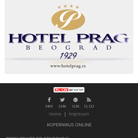
340K
234K
123K
12,123
Home
|
Impresum
KOPERNIKUS ONLINE