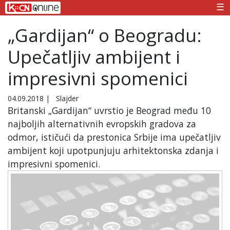
☰
„Gardijan“ o Beogradu:
Upečatljiv ambijent i
impresivni spomenici
04.09.2018
|
Slajder
Britanski „Gardijan“ uvrstio je Beograd među 10
najboljih alternativnih evropskih gradova za
odmor, ističući da prestonica Srbije ima upečatljiv
ambijent koji upotpunjuju arhitektonska zdanja i
impresivni spomenici.