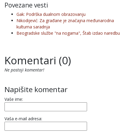
Povezane vesti
Gak: Podrška dualnom obrazovanju
Nikodijević: Za građane je značajna međunarodna
kulturna saradnja
Beogradske službe "na nogama", Štab izdao naredbu
Komentari (0)
Ne postoji komentar!
Napišite komentar
Vaše ime:
Vaša e-mail adresa: