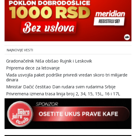
NAJNOVIJE VESTI
Gradonačelnik Niša obišao Rujnik i Leskovik
Priprema dece za letovanje
Vlada usvojila paket podrške privredi vredan skoro tri milijarde
dinara
Ministar Dačić čestitao Dan rudara svim rudarima Srbije
Privremena izmena trasa linija broj 2, 34, 15, 15L, 16 i 17L