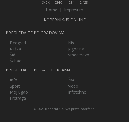
340K
234K
123K
12,123
Home
|
Impresum
KOPERNIKUS ONLINE
PREGLEDAJTE PO GRADOVIMA
Beograd
Niš
Raška
Jagodina
Šid
Smederevo
Šabac
PREGLEDAJTE PO KATEGORIJAMA
Info
Život
Sport
Video
Moj ugao
Infotehno
Pretraga
© 2026 Kopernikus. Sva prava zadržana.