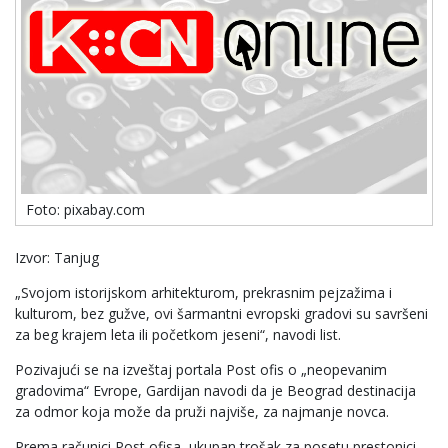
Foto: pixabay.com
Izvor: Tanjug
„Svojom istorijskom arhitekturom, prekrasnim pejzažima i
kulturom, bez gužve, ovi šarmantni evropski gradovi su savršeni
za beg krajem leta ili početkom jeseni“, navodi list.
Pozivajući se na izveštaj portala Post ofis o „neopevanim
gradovima“ Evrope, Gardijan navodi da je Beograd destinacija
za odmor koja može da pruži najviše, za najmanje novca.
Prema računici Post ofisa, ukupan trošak za posetu prestonici