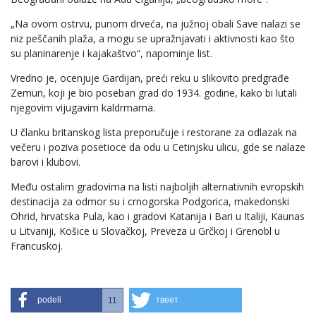
„Na ovom ostrvu, punom drveća, na južnoj obali Save nalazi se
niz peščanih plaža, a mogu se upražnjavati i aktivnosti kao što
su planinarenje i kajakaštvo“, napominje list.
Vredno je, ocenjuje Gardijan, preći reku u slikovito predgrađe
Zemun, koji je bio poseban grad do 1934. godine, kako bi lutali
njegovim vijugavim kaldrmama.
U članku britanskog lista preporučuje i restorane za odlazak na
večeru i poziva posetioce da odu u Cetinjsku ulicu, gde se nalaze
barovi i klubovi.
Među ostalim gradovima na listi najboljih alternativnih evropskih
destinacija za odmor su i crnogorska Podgorica, makedonski
Ohrid, hrvatska Pula, kao i gradovi Katanija i Bari u Italiji, Kaunas
u Litvaniji, Košice u Slovačkoj, Preveza u Grčkoj i Grenobl u
Francuskoj.
podeli
твеет
11