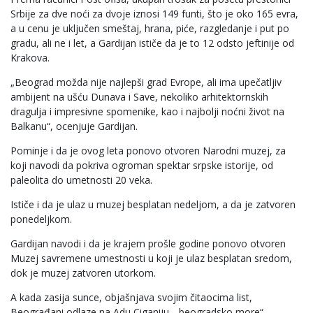
Srbije za dve noći za dvoje iznosi 149 funti, što je oko 165 evra,
a u cenu je uključen smeštaj, hrana, piće, razgledanje i put po
gradu, ali ne i let, a Gardijan ističe da je to 12 odsto jeftinije od
Krakova.
„Beograd možda nije najlepši grad Evrope, ali ima upečatljiv
ambijent na ušću Dunava i Save, nekoliko arhitektornskih
dragulja i impresivne spomenike, kao i najbolji noćni život na
Balkanu“, ocenjuje Gardijan.
Pominje i da je ovog leta ponovo otvoren Narodni muzej, za
koji navodi da pokriva ogroman spektar srpske istorije, od
paleolita do umetnosti 20 veka.
Ističe i da je ulaz u muzej besplatan nedeljom, a da je zatvoren
ponedeljkom.
Gardijan navodi i da je krajem prošle godine ponovo otvoren
Muzej savremene umestnosti u koji je ulaz besplatan sredom,
dok je muzej zatvoren utorkom.
A kada zasija sunce, objašnjava svojim čitaocima list,
Beograđani odlaze na Adu Ciganiju, „beogradsko more“.