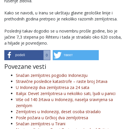
rušenje zidova.
Kako se navodi, u Iranu se ukrštaju glavne geološke linije i
prethodnih godina pretrpeo je nekoliko razornih zemljotresa.
Poslednji takav dogodio se u novembru prošle godine, bio je
jačine 7,3 stepena po Rihteru i tada je stradalo oko 620 osoba,
a hiljade je povredjeno.
podeli
твеет
0
Povezane vesti
Snažan zemljotres pogodio Indoneziju
Stravične posledice katastrofe – raste broj žrtava
U Indoneziji dva zemljotresa za 24 sata
Italija: Devet zemljotresa u nekoliko sati, ljudi u panici
Više od 140 žrtava u Indoneziji, naselja sravnjena sa
zemljom
Zemljotres u Indoneziji, deset osoba stradalo
Posle požara u Grčkoj dva zemljotresa
Snažan zemljotres u Tirani