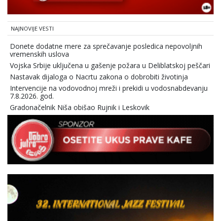
NAJNOVIJE VESTI
Donete dodatne mere za sprečavanje posledica nepovoljnih
vremenskih uslova
Vojska Srbije uključena u gašenje požara u Deliblatskoj peščari
Nastavak dijaloga o Nacrtu zakona o dobrobiti životinja
Intervencije na vodovodnoj mreži i prekidi u vodosnabdevanju
7.8.2026. god.
Gradonačelnik Niša obišao Rujnik i Leskovik