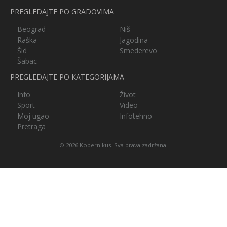
PREGLEDAJTE PO GRADOVIMA
Beograd
Niš
Raška
Jagodina
Šid
Smederevo
Šabac
PREGLEDAJTE PO KATEGORIJAMA
Info
Život
Sport
Video
Moj ugao
Infotehno
Pretraga
© 2026 Kopernikus. Sva prava zadržana.