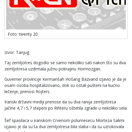
Foto: twenty 20
Izvor: Tanjug
Taj zemljotres dogodio se samo nekoliko sati nakon što su dva
zemljotresa uzdrmala južnu pokrajinu Hormozgan.
Guverner provincije Kermanšah Hošang Bazvand izjavio je da je
osam osoba hospitalizovano, dok su ostali pušteni na kućno
lečenje, prenosi Rojters.
Iranski državni mediji prenose da su dva ranija zemljotresa
jačine 4,7 i 5,7 stepeni po Rihteru oštetila zgrade u nekoliko sela.
Šef spasilaca u iranskom Crvenom polumesecu Morteza Salimi
izjavio je da su ta dva zemljotresa bila slaba i da su uzrokovala