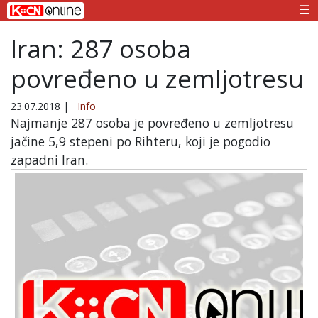
☰
Iran: 287 osoba
povređeno u zemljotresu
23.07.2018
|
Info
Najmanje 287 osoba je povređeno u zemljotresu
jačine 5,9 stepeni po Rihteru, koji je pogodio
zapadni Iran.