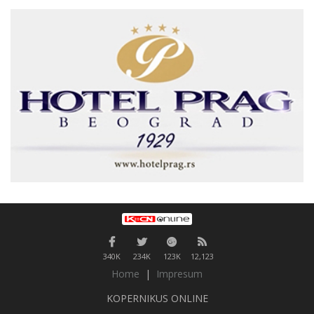
340K
234K
123K
12,123
Home
|
Impresum
KOPERNIKUS ONLINE