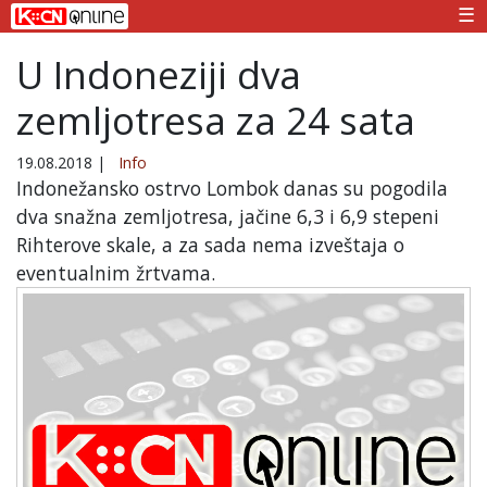
☰
U Indoneziji dva
zemljotresa za 24 sata
19.08.2018
|
Info
Indonežansko ostrvo Lombok danas su pogodila
dva snažna zemljotresa, jačine 6,3 i 6,9 stepeni
Rihterove skale, a za sada nema izveštaja o
eventualnim žrtvama.