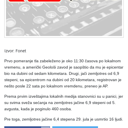
Izvor: Fonet
Prvo pomeranje tla zabeleženo je oko 11:30 časova po lokalnom
vremenu, a američki Geološi zavod je saopštio da mu je epicentar
bio na dubini od sedam kilometara.
Drugi, jači zemljotres od 6,9
stepeni, sa epicentrom na dubini od 20 kilometara, registrovan je
nešto posle 22 sata po lokalnom vremdenu, preneo je AP.
Prema prvim izveštajima lokalnih medija stanovnici su u panici, jer
su svima sveža sećanja na zemljotres jačine 6,9 stepeni od 5.
avgusta, kada je poginulo 460 osoba.
Pre toga, zemljotres jačine 6,4 stepena 29. jula je usmrtio 16 ljudi.