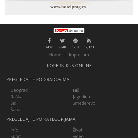
340K
234K
123K
12,123
Home
|
Impresum
KOPERNIKUS ONLINE
PREGLEDAJTE PO GRADOVIMA
Beograd
Niš
Raška
Jagodina
Šid
Smederevo
Šabac
PREGLEDAJTE PO KATEGORIJAMA
Info
Život
Sport
Video