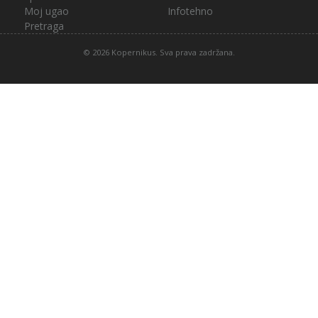
Moj ugao
Infotehno
Pretraga
© 2026 Kopernikus. Sva prava zadržana.