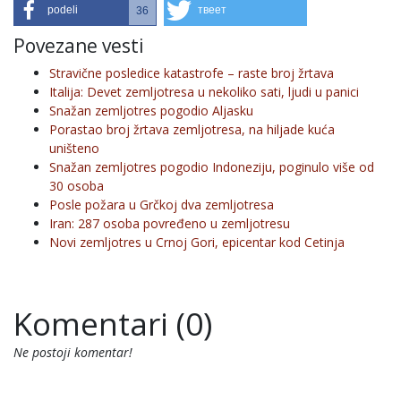
podeli
твеет
36
Povezane vesti
Stravične posledice katastrofe – raste broj žrtava
Italija: Devet zemljotresa u nekoliko sati, ljudi u panici
Snažan zemljotres pogodio Aljasku
Porastao broj žrtava zemljotresa, na hiljade kuća
uništeno
Snažan zemljotres pogodio Indoneziju, poginulo više od
30 osoba
Posle požara u Grčkoj dva zemljotresa
Iran: 287 osoba povređeno u zemljotresu
Novi zemljotres u Crnoj Gori, epicentar kod Cetinja
Komentari (0)
Ne postoji komentar!