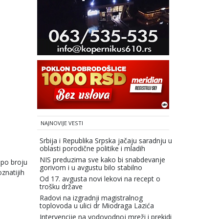
NAJNOVIJE VESTI
Srbija i Republika Srpska jačaju saradnju u
oblasti porodične politike i mladih
NIS preduzima sve kako bi snabdevanje
i po broju
gorivom i u avgustu bilo stabilno
oznatijih
Od 17. avgusta novi lekovi na recept o
trošku države
Radovi na izgradnji magistralnog
toplovoda u ulici dr Miodraga Lazića
Intervencije na vodovodnoj mreži i prekidi