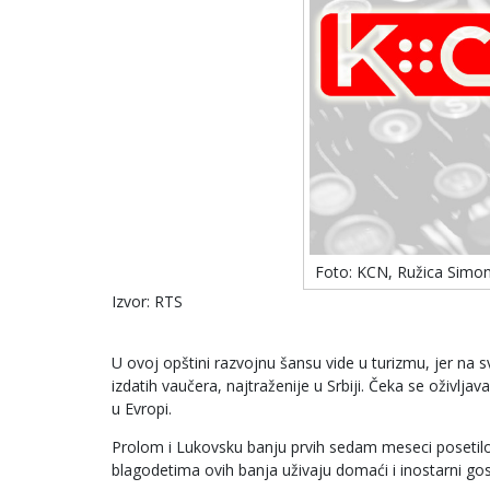
Foto: KCN, Ružica Simo
Izvor: RTS
U ovoj opštini razvojnu šansu vide u turizmu, jer na svo
izdatih vaučera, najtraženije u Srbiji. Čeka se oživlja
u Evropi.
Prolom i Lukovsku banju prvih sedam meseci posetilo j
blagodetima ovih banja uživaju domaći i inostarni gos