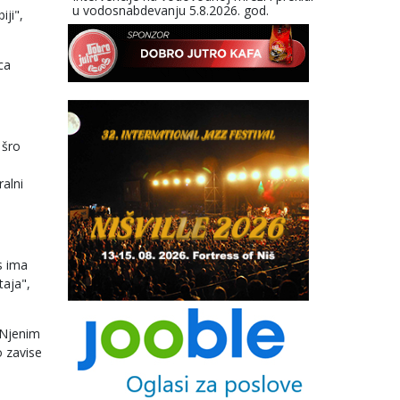
u vodosnabdevanju 5.8.2026. god.
iji",
ca
 šro
alni
s ima
taja",
 Njenim
o zavise