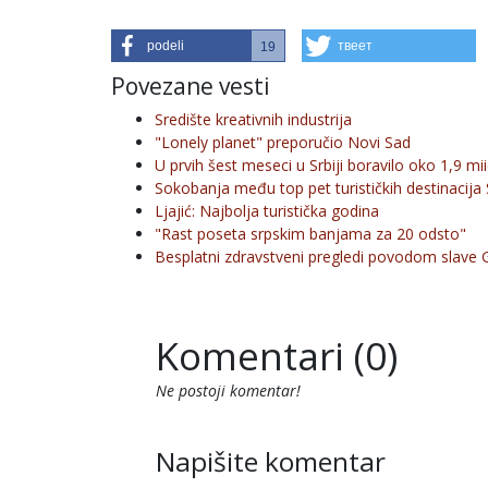
podeli
твеет
19
Povezane vesti
Središte kreativnih industrija
"Lonely planet" preporučio Novi Sad
U prvih šest meseci u Srbiji boravilo oko 1,9 mi
Sokobanja među top pet turističkih destinacija 
Ljajić: Najbolja turistička godina
"Rast poseta srpskim banjama za 20 odsto"
Besplatni zdravstveni pregledi povodom slave 
Komentari (0)
Ne postoji komentar!
Napišite komentar