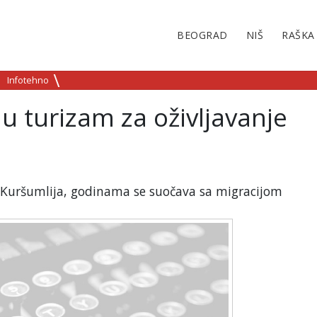
BEOGRAD
NIŠ
RAŠKA
Infotehno
u turizam za oživljavanje
i, Kuršumlija, godinama se suočava sa migracijom