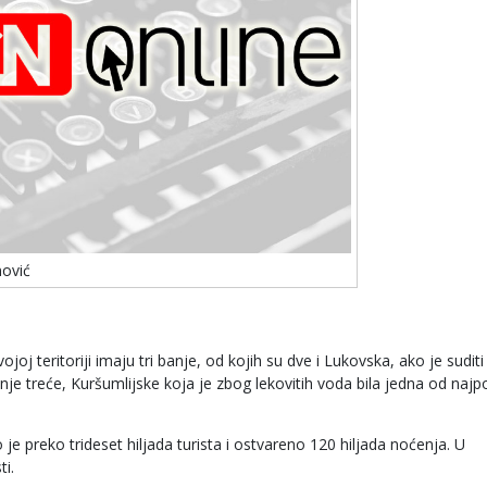
nović
joj teritoriji imaju tri banje, od kojih su dve i Lukovska, ako je sudit
vanje treće, Kuršumlijske koja je zbog lekovitih voda bila jedna od najp
e preko trideset hiljada turista i ostvareno 120 hiljada noćenja. U
ti.