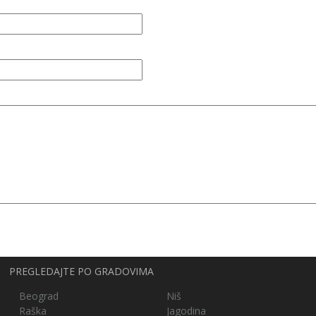
PREGLEDAJTE PO GRADOVIMA
Beograd
Niš
Raška
Jagodina