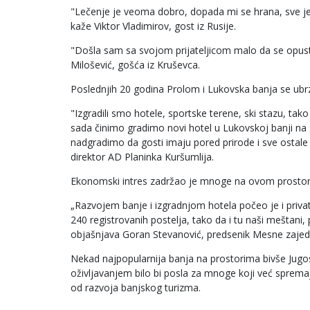
"Lečenje je veoma dobro, dopada mi se hrana, sve je ko
kaže Viktor Vladimirov, gost iz Rusije.
"Došla sam sa svojom prijateljicom malo da se opust
Milošević, gošća iz Kruševca.
Poslednjih 20 godina Prolom i Lukovska banja se ubrz
"Izgradili smo hotele, sportske terene, ski stazu, ta
sada činimo gradimo novi hotel u Lukovskoj banji na
nadgradimo da gosti imaju pored prirode i sve ostal
direktor AD Planinka Kuršumlija.
Ekonomski intres zadržao je mnoge na ovom prostoru k
„Razvojem banje i izgradnjom hotela počeo je i pri
240 registrovanih postelja, tako da i tu naši meštani
objašnjava Goran Stevanović, predsenik Mesne zajed
Nekad najpopularnija banja na prostorima bivše Jugosl
oživljavanjem bilo bi posla za mnoge koji već sprema
od razvoja banjskog turizma.