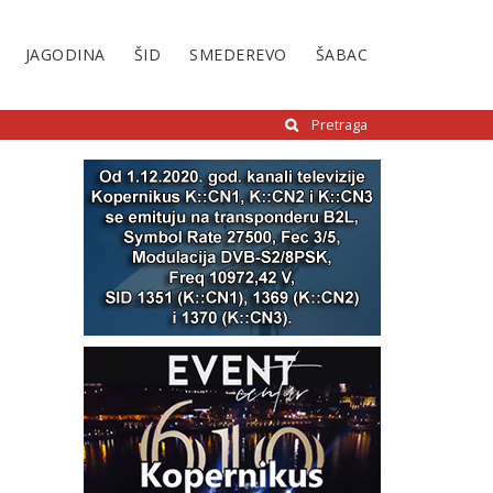
JAGODINA
ŠID
SMEDEREVO
ŠABAC
Pretraga