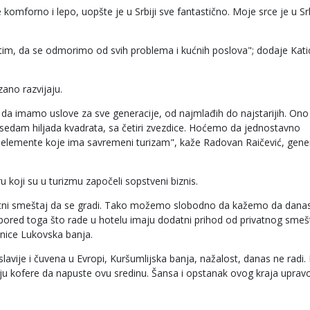
mforno i lepo, uopšte je u Srbiji sve fantastično. Moje srce je u Srb
im, da se odmorimo od svih problema i kućnih poslova"; dodaje Kati
ano razvijaju.
ko da imamo uslove za sve generacije, od najmlađih do najstarijih. Ono
 sedam hiljada kvadrata, sa četiri zvezdice. Hoćemo da jednostavno
e elemente koje ima savremeni turizam", kaže Radovan Raičević, gener
oji su u turizmu započeli sopstveni biznis.
vatni smeštaj da se gradi. Tako možemo slobodno da kažemo da dana
, pored toga što rade u hotelu imaju dodatni prihod od privatnog smeš
nice Lukovska banja.
avije i čuvena u Evropi, Kuršumlijska banja, nažalost, danas ne radi.
ju kofere da napuste ovu sredinu. Šansa i opstanak ovog kraja uprav