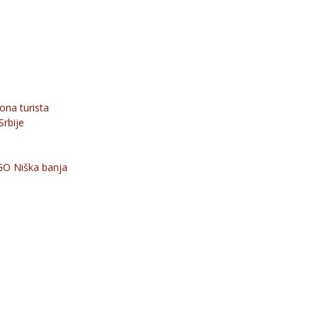
iona turista
Srbije
GO Niška banja