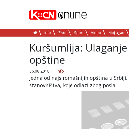
Info
Život
Sport
Video
Moj ugao
Kuršumlija: Ulaganje 
opštine
06.08.2018
|
Info
Jedna od najsiromašnijih opština u Srbij
stanovništva, koje odlazi zbog posla.