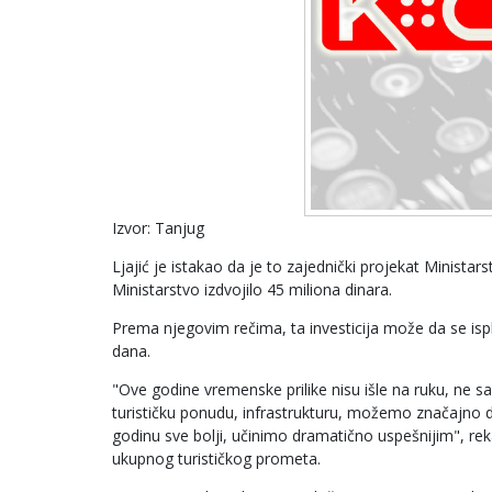
Izvor: Tanjug
Ljajić je istakao da je to zajednički projekat Ministars
Ministarstvo izdvojilo 45 miliona dinara.
Prema njegovim rečima, ta investicija može da se isp
dana.
"Ove godine vremenske prilike nisu išle na ruku, ne s
turističku ponudu, infrastrukturu, možemo značajno 
godinu sve bolji, učinimo dramatično uspešnijim", rek
ukupnog turističkog prometa.