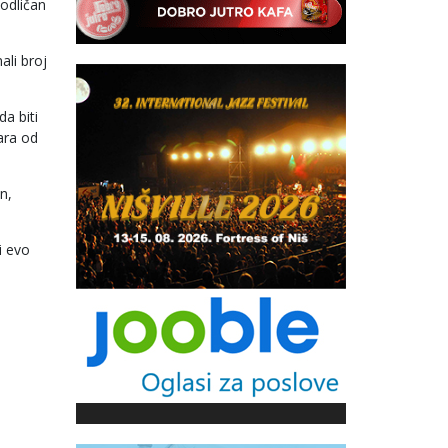
 odličan
ali broj
a biti
ara od
n,
i evo