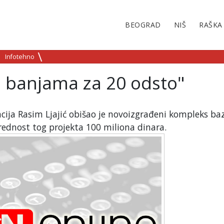
BEOGRAD
NIŠ
RAŠKA
Infotehno
m banjama za 20 odsto"
cija Rasim Ljajić obišao je novoizgrađeni kompleks ba
vrednost tog projekta 100 miliona dinara.