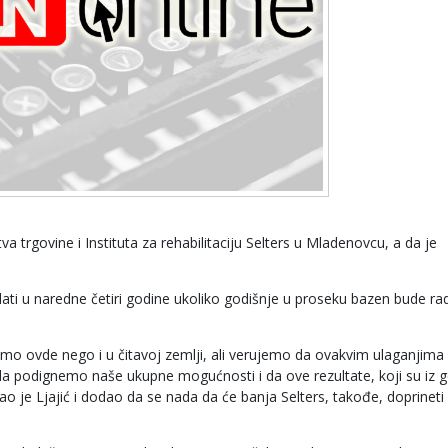
tva trgovine i Instituta za rehabilitaciju Selters u Mladenovcu, a da je
lati u naredne četiri godine ukoliko godišnje u proseku bazen bude ra
amo ovde nego i u čitavoj zemlji, ali verujemo da ovakvim ulaganjima
da podignemo naše ukupne mogućnosti i da ove rezultate, koji su iz 
ao je Ljajić i dodao da se nada da će banja Selters, takođe, doprineti