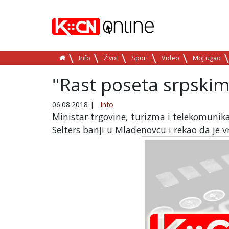
Info
Život
Sport
Video
Moj ugao
"Rast poseta srpski
06.08.2018
|
Info
Ministar trgovine, turizma i telekomunika
Selters banji u Mladenovcu i rekao da je 