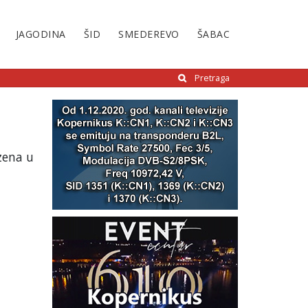
JAGODINA
ŠID
SMEDEREVO
ŠABAC
Pretraga
zena u