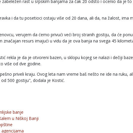
e zabeležen rast u srpskim banjama za čak 20 odsto i ocenio da je to
avka i da tu posetioci ostaju više od 20 dana, ali da, na žalost, ima m
novcu, verujem da ćemo privući veći broj stranih gostiju, da će ponud
an značajan resurs imajući u vidu da je ova banja na svega 45 kilomet
tić rekla je da je otvoreni bazen, u sklopu kojeg se nalazi i dečiji baze
to više od dve godine.
pešno priveli kraju. Ovog leta nam vreme baš nešto ne ide na ruku, al
 od 500 gostiju", dodala je Kostić.
lijske banje
Kalem u Niškoj Banji
opštine
u agencijama