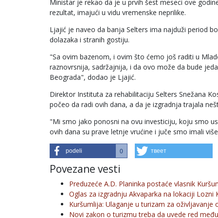
Ministar je rekao da je u prvih šest meseci ove godin
rezultat, imajući u vidu vremenske neprilike.
Ljajić je naveo da banja Selters ima najduži period bor
dolazaka i stranih gostiju.
"Sa ovim bazenom, i ovim što ćemo još raditi u Mlade
raznovrsnija, sadržajnija, i da ovo može da bude jed
Beograda", dodao je Ljajić.
Direktor Instituta za rehabilitaciju Selters Snežana Kos
počeo da radi ovih dana, a da je izgradnja trajala neš
"Mi smo jako ponosni na ovu investiciju, koju smo us
ovih dana su prave letnje vrućine i juče smo imali više
podeli
твеет
0
Povezane vesti
Preduzeće A.D. Planinka postaće vlasnik Kuršum
Oglas za izgradnju Akvaparka na lokaciji Lozni 
Kuršumlija: Ulaganje u turizam za oživljavanje 
Novi zakon o turizmu treba da uvede red međ