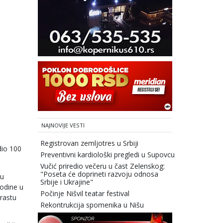
NAJNOVIJE VESTI
Registrovan zemljotres u Srbiji
dio 100
Preventivni kardiološki pregledi u Supovcu
Vučić priredio večeru u čast Zelenskog:
"Poseta će doprineti razvoju odnosa
 u
Srbije i Ukrajine"
godine u
Počinje Nišvil teatar festival
 rastu
Rekontrukcija spomenika u Nišu