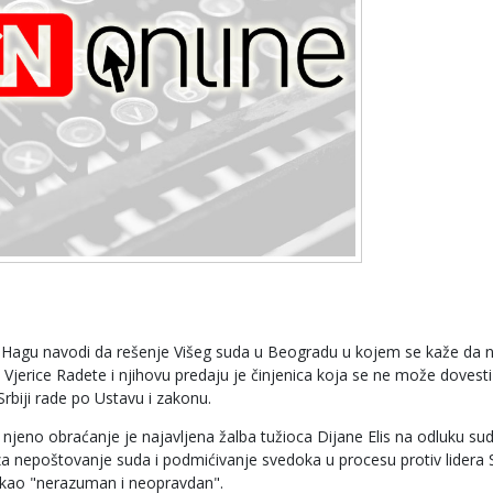
Hagu navodi da rešenje Višeg suda u Beogradu u kojem se kaže da n
 Vjerice Radete i njihovu predaju je činjenica koja se ne može dovesti
Srbiji rade po Ustavu i zakonu.
jeno obraćanje je najavljena žalba tužioca Dijane Elis na odluku sud
e za nepoštovanje suda i podmićivanje svedoka u procesu protiv lidera
ila kao "nerazuman i neopravdan".