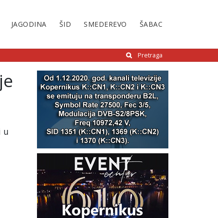
JAGODINA
ŠID
SMEDEREVO
ŠABAC
Pretraga
je
i u