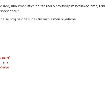
uvid, Kuburović ističe da "se radi o proizvoljnim kvalifikacijama, ličn
spondenciji".
 da se broj naloga suda i tužilaštva meri hiljadama.
trasne"
ismena
uđenje