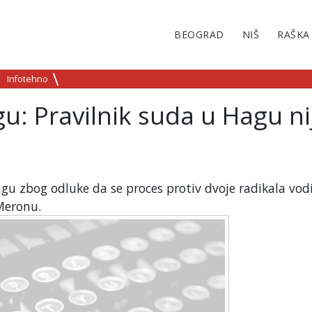
BEOGRAD
NIŠ
RAŠKA
Infotehno
u: Pravilnik suda u Hagu ni
gu zbog odluke da se proces protiv dvoje radikala vod
Meronu.