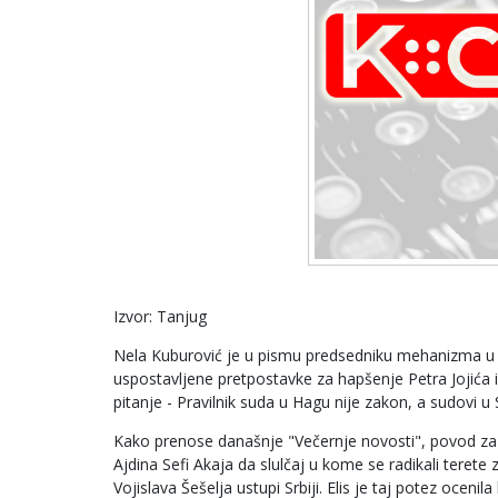
Izvor: Tanjug
Nela Kuburović je u pismu predsedniku mehanizma u 
uspostavljene pretpostavke za hapšenje Petra Jojića i
pitanje - Pravilnik suda u Hagu nije zakon, a sudovi u 
Kako prenose današnje "Večernje novosti", povod za n
Ajdina Sefi Akaja da slulčaj u kome se radikali teret
Vojislava Šešelja ustupi Srbiji. Elis je taj potez ocen