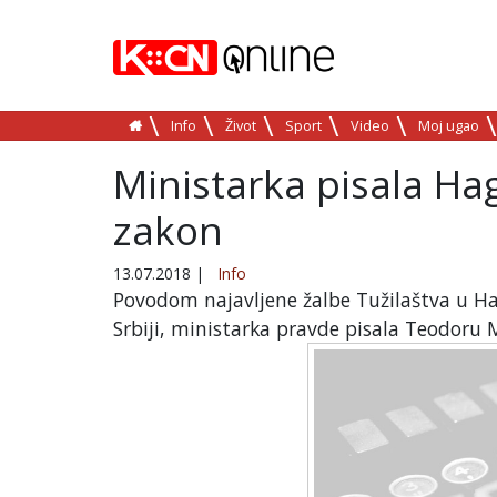
Info
Život
Sport
Video
Moj ugao
Ministarka pisala Hag
zakon
13.07.2018
|
Info
Povodom najavljene žalbe Tužilaštva u Ha
Srbiji, ministarka pravde pisala Teodoru 