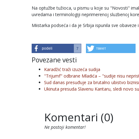
Na optužbe tužioca, u pismu u koje su "Novosti" imale 
uvredama i terminologiji neprimerenoj sluzbenoj kore
Miistarka podseća i da je Srbija ispunila sve obaveze i
podeli
твеет
7
Povezane vesti
Karadžić traži izuzeća sudija
"Trijumf" odbrane Mladića – "sudije nisu nepris
Sud danas presuđuje za brutalno ubistvo bizn
Ukinuta presuda Slavenu Kantaru, sledi novo s
Komentari (0)
Ne postoji komentar!