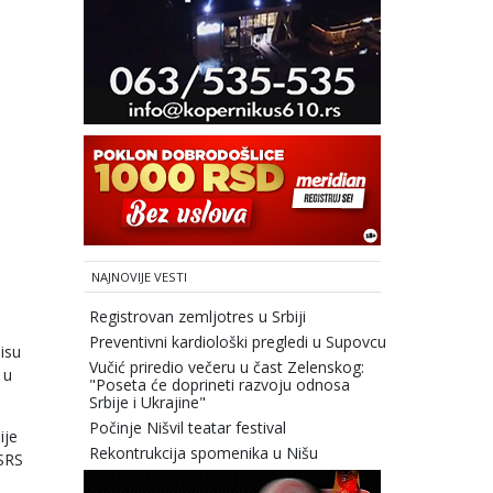
NAJNOVIJE VESTI
Registrovan zemljotres u Srbiji
Preventivni kardiološki pregledi u Supovcu
isu
Vučić priredio večeru u čast Zelenskog:
 u
"Poseta će doprineti razvoju odnosa
Srbije i Ukrajine"
Počinje Nišvil teatar festival
ije
Rekontrukcija spomenika u Nišu
 SRS