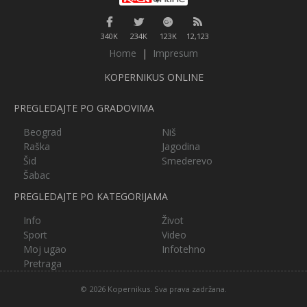
340K
234K
123K
12,123
Home
|
Impresum
KOPERNIKUS ONLINE
PREGLEDAJTE PO GRADOVIMA
Beograd
Niš
Raška
Jagodina
Šid
Smederevo
Šabac
PREGLEDAJTE PO KATEGORIJAMA
Info
Život
Sport
Video
Moj ugao
Infotehno
Pretraga
© 2026 Kopernikus. Sva prava zadržana.