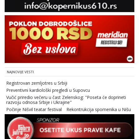
NAJNOVIJE VESTI
Registrovan zemljotres u Srbiji
Preventivni kardiološki pregledi u Supovcu
Vučić priredio večeru u čast Zelenskog: "Poseta će doprineti
razvoju odnosa Srbije i Ukrajine"
Počinje Nišvil teatar festival
Rekontrukcija spomenika u Nišu