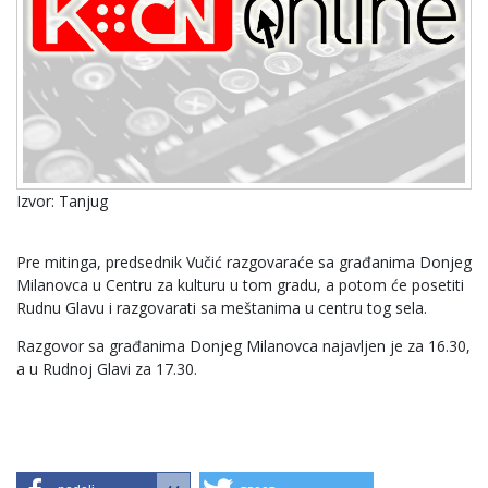
Izvor: Tanjug
Pre mitinga, predsednik Vučić razgovaraće sa građanima Donjeg
Milanovca u Centru za kulturu u tom gradu, a potom će posetiti
Rudnu Glavu i razgovarati sa meštanima u centru tog sela.
Razgovor sa građanima Donjeg Milanovca najavljen je za 16.30,
a u Rudnoj Glavi za 17.30.