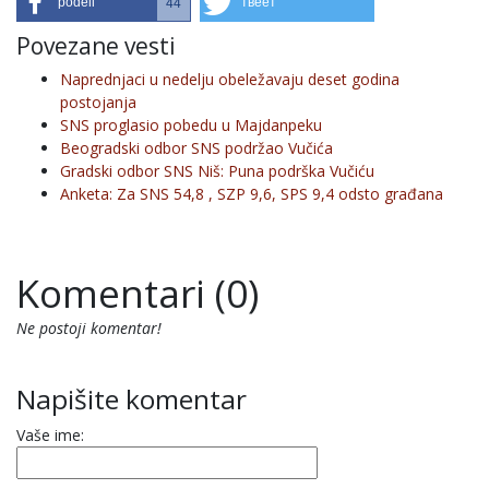
podeli
твеет
44
Povezane vesti
Naprednjaci u nedelju obeležavaju deset godina
postojanja
SNS proglasio pobedu u Majdanpeku
Beogradski odbor SNS podržao Vučića
Gradski odbor SNS Niš: Puna podrška Vučiću
Anketa: Za SNS 54,8 , SZP 9,6, SPS 9,4 odsto građana
Komentari (0)
Ne postoji komentar!
Napišite komentar
Vaše ime: