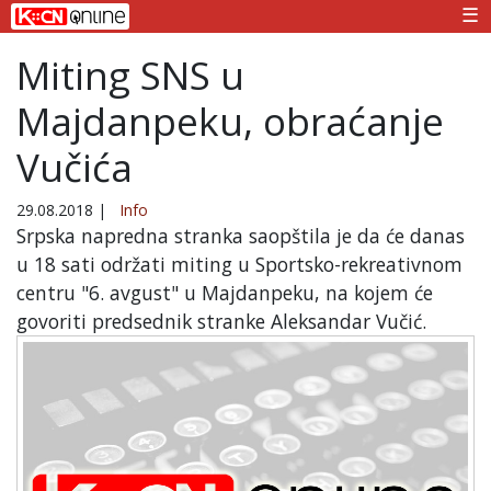
☰
Miting SNS u
Majdanpeku, obraćanje
Vučića
29.08.2018
|
Info
Srpska napredna stranka saopštila je da će danas
u 18 sati održati miting u Sportsko-rekreativnom
centru "6. avgust" u Majdanpeku, na kojem će
govoriti predsednik stranke Aleksandar Vučić.