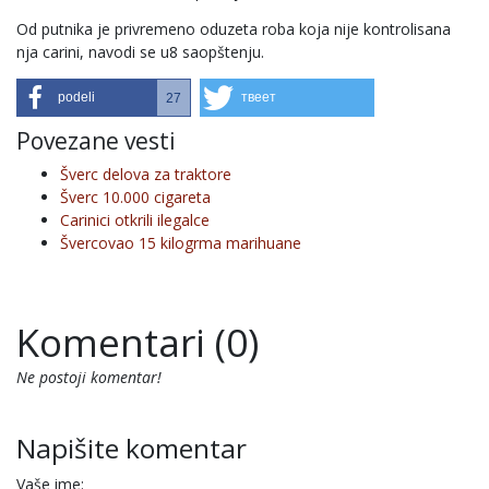
Od putnika je privremeno oduzeta roba koja nije kontrolisana
nja carini, navodi se u8 saopštenju.
podeli
твеет
27
Povezane vesti
Šverc delova za traktore
Šverc 10.000 cigareta
Carinici otkrili ilegalce
Švercovao 15 kilogrma marihuane
Komentari (0)
Ne postoji komentar!
Napišite komentar
Vaše ime: