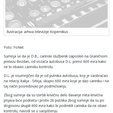
Ilustracija: arhiva televizije Kopernikus
Foto: FoNet
Sumnja se da je D.B., carinski službenik zaposlen na Graničnom
prelazu Bezdan, od vozača autobusa D.L. primo 600 evra kako
ne bi obavio carinsku kontrolu.
D.L. je osumnjičen da je od putnika autobusa, koji je saobraćao
na relaciji Italija - Srbija, skupio 600 evra koje je dao cariniku i na
taj način posredovao pri podmićivanju.
Zbog sumnje da su izvršili krivično delo davanje mita krivična
prijava biće podneta i protiv 26 putnika zbog sumnje da su po
dogovoru skupili 600 evra kako bi podmitili carinika da ne obavi
kontrolu, navodi se u saopštenju.