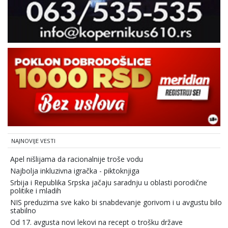
NAJNOVIJE VESTI
Apel nišlijama da racionalnije troše vodu
Najbolja inkluzivna igračka - piktoknjiga
Srbija i Republika Srpska jačaju saradnju u oblasti porodične
politike i mladih
NIS preduzima sve kako bi snabdevanje gorivom i u avgustu bilo
stabilno
Od 17. avgusta novi lekovi na recept o trošku države