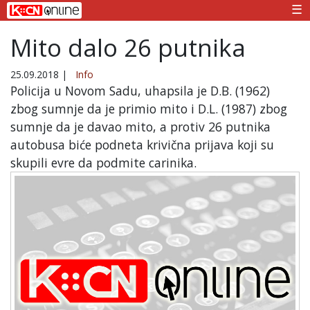
☰
Mito dalo 26 putnika
25.09.2018
|
Info
Policija u Novom Sadu, uhapsila je D.B. (1962)
zbog sumnje da je primio mito i D.L. (1987) zbog
sumnje da je davao mito, a protiv 26 putnika
autobusa biće podneta krivična prijava koji su
skupili evre da podmite carinika.