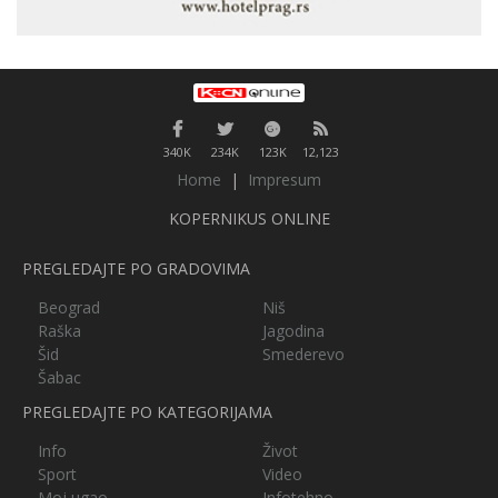
340K
234K
123K
12,123
Home
|
Impresum
KOPERNIKUS ONLINE
PREGLEDAJTE PO GRADOVIMA
Beograd
Niš
Raška
Jagodina
Šid
Smederevo
Šabac
PREGLEDAJTE PO KATEGORIJAMA
Info
Život
Sport
Video
Moj ugao
Infotehno