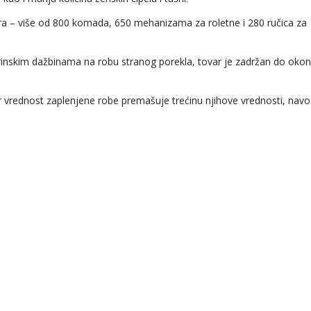
metra – više od 800 komada, 650 mehanizama za roletne i 280 ručica za
rinskim dažbinama na robu stranog porekla, tovar je zadržan do oko
 vrednost zaplenjene robe premašuje trećinu njihove vrednosti, navo