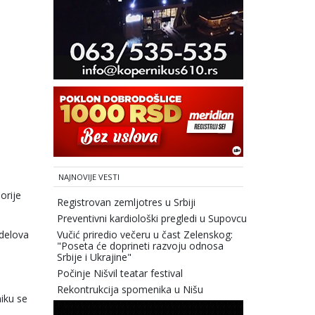
NAJNOVIJE VESTI
orije
Registrovan zemljotres u Srbiji
Preventivni kardiološki pregledi u Supovcu
 delova
Vučić priredio večeru u čast Zelenskog:
"Poseta će doprineti razvoju odnosa
Srbije i Ukrajine"
Počinje Nišvil teatar festival
Rekontrukcija spomenika u Nišu
iku se