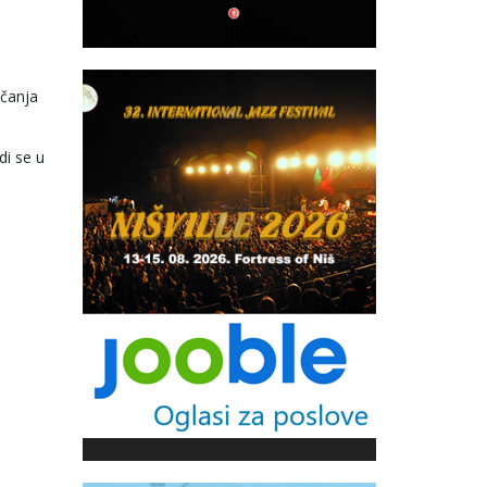
nčanja
di se u