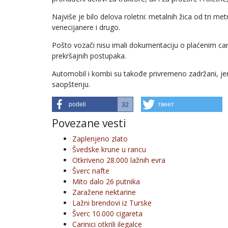
Najviše je bilo delova roletni: metalnih žica od tri 
venecijanere i drugo.
Pošto vozači nisu imali dokumentaciju o plaćenim ca
prekršajnih postupaka.
Automobil i kombi su takođe privremeno zadržani, jer
saopštenju.
podeli
твеет
32
Povezane vesti
Zaplenjeno zlato
Švedske krune u rancu
Otkriveno 28.000 lažnih evra
Šverc nafte
Mito dalo 26 putnika
Zaražene nektarine
Lažni brendovi iz Turske
Šverc 10.000 cigareta
Carinici otkrili ilegalce