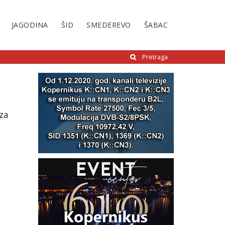
JAGODINA
ŠID
SMEDEREVO
ŠABAC
Pretraga
 za