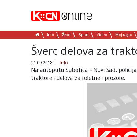
Info
Život
Sport
Video
Moj ugao
Šverc delova za trakt
21.09.2018
|
Info
Na autoputu Subotica – Novi Sad, policij
traktore i delova za roletne i prozore.