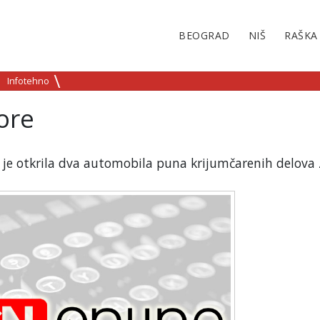
BEOGRAD
NIŠ
RAŠKA
Infotehno
ore
a je otkrila dva automobila puna krijumčarenih delova