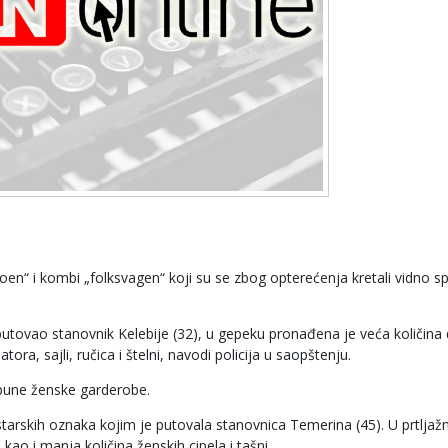
itroen“ i kombi „folksvagen“ koji su se zbog opterećenja kretali vidno sp
 putovao stanovnik Kelebije (32), u gepeku pronađena je veća količina
ora, sajli, ručica i štelni, navodi policija u saopštenju.
pune ženske garderobe.
tarskih oznaka kojim je putovala stanovnica Temerina (45). U prtljažn
 kao i manja količina ženskih cipela i tašni.