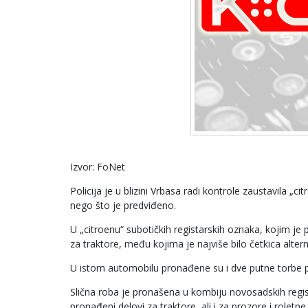
Izvor: FoNet
Policija je u blizini Vrbasa radi kontrole zaustavila „c
nego što je predviđeno.
U „citroenu“ subotičkih registarskih oznaka, kojim je
za traktore, među kojima je najviše bilo četkica alternat
U istom automobilu pronađene su i dve putne torbe 
Slična roba je pronašena u kombiju novosadskih regis
pronađeni delovi za traktore, ali i za prozore i roletne,