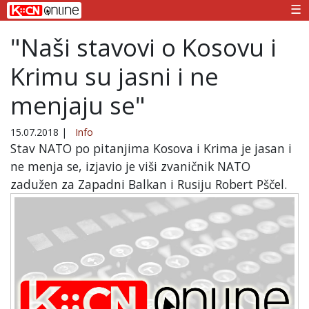
☰
"Naši stavovi o Kosovu i
Krimu su jasni i ne
menjaju se"
15.07.2018
|
Info
Stav NATO po pitanjima Kosova i Krima je jasan i
ne menja se, izjavio je viši zvaničnik NATO
zadužen za Zapadni Balkan i Rusiju Robert Pščel.