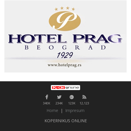
340K
234K
123K
12,123
Home
|
Impresum
KOPERNIKUS ONLINE