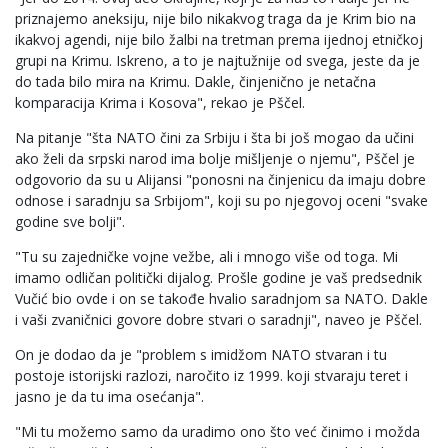
priznajemo aneksiju, nije bilo nikakvog traga da je Krim bio na
ikakvoj agendi, nije bilo žalbi na tretman prema ijednoj etničkoj
grupi na Krimu. Iskreno, a to je najtužnije od svega, jeste da je
do tada bilo mira na Krimu. Dakle, činjenično je netačna
komparacija Krima i Kosova", rekao je Pščel.
Na pitanje "šta NATO čini za Srbiju i šta bi još mogao da učini
ako želi da srpski narod ima bolje mišljenje o njemu", Pščel je
odgovorio da su u Alijansi "ponosni na činjenicu da imaju dobre
odnose i saradnju sa Srbijom", koji su po njegovoj oceni "svake
godine sve bolji".
"Tu su zajedničke vojne vežbe, ali i mnogo više od toga. Mi
imamo odličan politički dijalog. Prošle godine je vaš predsednik
Vučić bio ovde i on se takođe hvalio saradnjom sa NATO. Dakle
i vaši zvaničnici govore dobre stvari o saradnji", naveo je Pščel.
On je dodao da je "problem s imidžom NATO stvaran i tu
postoje istorijski razlozi, naročito iz 1999. koji stvaraju teret i
jasno je da tu ima osećanja".
"Mi tu možemo samo da uradimo ono što već činimo i možda