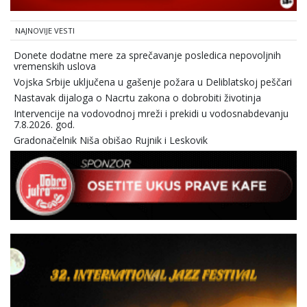
NAJNOVIJE VESTI
Donete dodatne mere za sprečavanje posledica nepovoljnih
vremenskih uslova
Vojska Srbije uključena u gašenje požara u Deliblatskoj peščari
Nastavak dijaloga o Nacrtu zakona o dobrobiti životinja
Intervencije na vodovodnoj mreži i prekidi u vodosnabdevanju
7.8.2026. god.
Gradonačelnik Niša obišao Rujnik i Leskovik