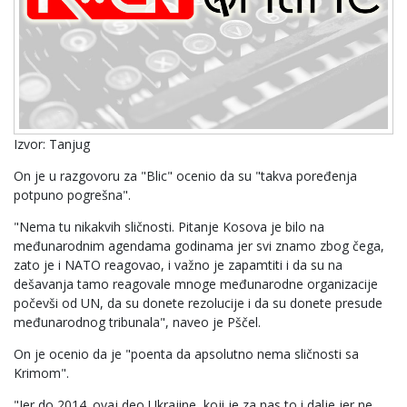
Izvor: Tanjug
On je u razgovoru za "Blic" ocenio da su "takva poređenja
potpuno pogrešna".
"Nema tu nikakvih sličnosti. Pitanje Kosova je bilo na
međunarodnim agendama godinama jer svi znamo zbog čega,
zato je i NATO reagovao, i važno je zapamtiti i da su na
dešavanja tamo reagovale mnoge međunarodne organizacije
počevši od UN, da su donete rezolucije i da su donete presude
međunarodnog tribunala", naveo je Pščel.
On je ocenio da je "poenta da apsolutno nema sličnosti sa
Krimom".
"Jer do 2014. ovaj deo Ukrajine, koji je za nas to i dalje jer ne