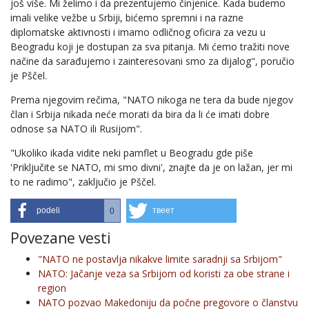
još više. Mi želimo i da prezentujemo činjenice. Kada budemo
imali velike vežbe u Srbiji, bićemo spremni i na razne
diplomatske aktivnosti i imamo odličnog oficira za vezu u
Beogradu koji je dostupan za sva pitanja. Mi ćemo tražiti nove
načine da sarađujemo i zainteresovani smo za dijalog", poručio
je Pščel.
Prema njegovim rečima, "NATO nikoga ne tera da bude njegov
član i Srbija nikada neće morati da bira da li će imati dobre
odnose sa NATO ili Rusijom".
"Ukoliko ikada vidite neki pamflet u Beogradu gde piše
'Priključite se NATO, mi smo divni', znajte da je on lažan, jer mi
to ne radimo", zaključio je Pščel.
podeli
твеет
0
Povezane vesti
"NATO ne postavlja nikakve limite saradnji sa Srbijom"
NATO: Jačanje veza sa Srbijom od koristi za obe strane i
region
NATO pozvao Makedoniju da počne pregovore o članstvu