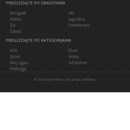
PREGLEDAJTE PO GRADOVIMA
Beograd
Niš
Raška
Jagodina
Šid
Smederevo
Šabac
PREGLEDAJTE PO KATEGORIJAMA
Info
Život
Sport
Video
Moj ugao
Infotehno
Pretraga
© 2026 Kopernikus. Sva prava zadržana.