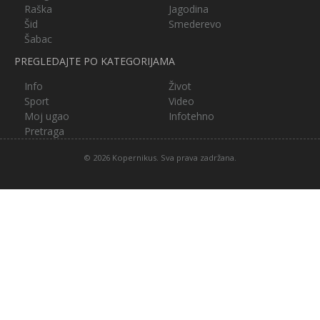
Raška
Jagodina
Šid
Smederevo
Šabac
PREGLEDAJTE PO KATEGORIJAMA
Info
Život
Sport
Video
Moj ugao
Infotehno
Pretraga
© 2026 Kopernikus. Sva prava zadržana.