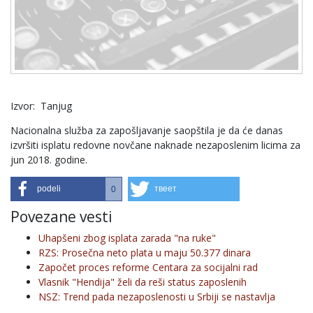
Izvor: Tanjug
Nacionalna služba za zapošljavanje saopštila je da će danas
izvršiti isplatu redovne novčane naknade nezaposlenim licima za
jun 2018. godine.
podeli
твеет
0
Povezane vesti
Uhapšeni zbog isplata zarada "na ruke"
RZS: Prosečna neto plata u maju 50.377 dinara
Započet proces reforme Centara za socijalni rad
Vlasnik "Hendija" želi da reši status zaposlenih
NSZ: Trend pada nezaposlenosti u Srbiji se nastavlja