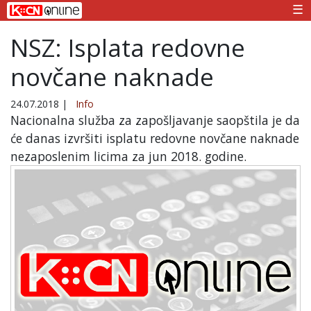
☰
NSZ: Isplata redovne
novčane naknade
24.07.2018
|
Info
Nacionalna služba za zapošljavanje saopštila je da
će danas izvršiti isplatu redovne novčane naknade
nezaposlenim licima za jun 2018. godine.