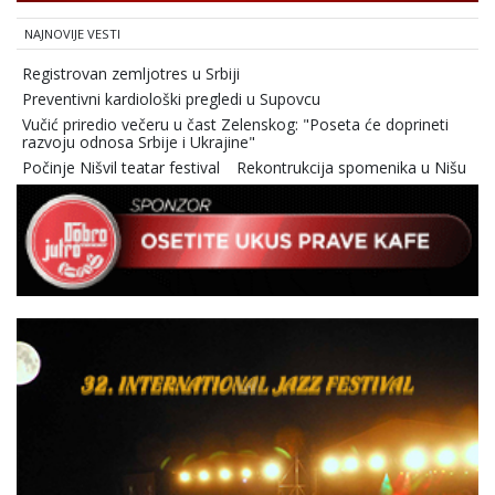
NAJNOVIJE VESTI
Registrovan zemljotres u Srbiji
Preventivni kardiološki pregledi u Supovcu
Vučić priredio večeru u čast Zelenskog: "Poseta će doprineti
razvoju odnosa Srbije i Ukrajine"
Počinje Nišvil teatar festival
Rekontrukcija spomenika u Nišu