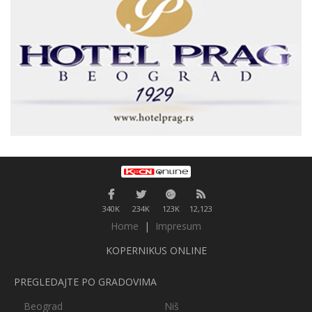
340K
234K
123K
12,123
Home
|
Impresum
KOPERNIKUS ONLINE
PREGLEDAJTE PO GRADOVIMA
Beograd
Niš