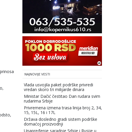
oprinosa
NAJNOVIJE VESTI
Vlada usvojila paket podrške privredi
o,
vredan skoro tri milijarde dinara
Ministar Dačić čestitao Dan rudara svim
rudarima Srbije
Privremena izmena trasa linija broj 2, 34,
15, 15L, 16 i 17L
odsto,
Država dosledno gradi sistem podrške
domaćoj proizvodnji
Unapređenje saradnje Srbije i Rusije u