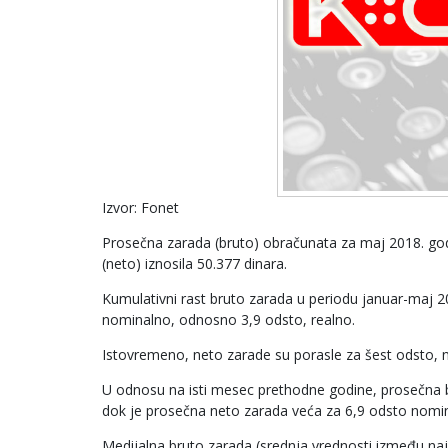
Izvor: Fonet
Prosečna zarada (bruto) obračunata za maj 2018. godi
(neto) iznosila 50.377 dinara.
Kumulativni rast bruto zarada u periodu januar-maj 20
nominalno, odnosno 3,9 odsto, realno.
Istovremeno, neto zarade su porasle za šest odsto, n
U odnosu na isti mesec prethodne godine, prosečna b
dok je prosečna neto zarada veća za 6,9 odsto nomin
Medijalna bruto zarada (srednja vrednosti između najvi