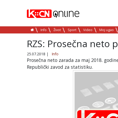
Info
Život
Sport
Video
Moj ugao
RZS: Prosečna neto p
25.07.2018
|
Info
Prosečna neto zarada za maj 2018. godine 
Republički zavod za statistiku.