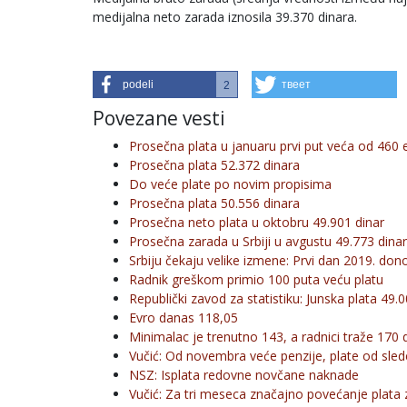
medijalna neto zarada iznosila 39.370 dinara.
podeli
твеет
2
Povezane vesti
Prosečna plata u januaru prvi put veća od 460 
Prosečna plata 52.372 dinara
Do veće plate po novim propisima
Prosečna plata 50.556 dinara
Prosečna neto plata u oktobru 49.901 dinar
Prosečna zarada u Srbiji u avgustu 49.773 dina
Srbiju čekaju velike izmene: Prvi dan 2019. dono
Radnik greškom primio 100 puta veću platu
Republički zavod za statistiku: Junska plata 49.
Evro danas 118,05
Minimalac je trenutno 143, a radnici traže 170 
Vučić: Od novembra veće penzije, plate od sle
NSZ: Isplata redovne novčane naknade
Vučić: Za tri meseca značajno povećanje plata 