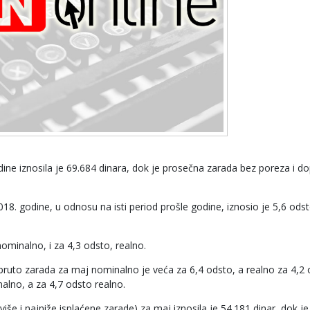
ne iznosila je 69.684 dinara, dok je prosečna zarada bez poreza i d
18. godine, u odnosu na isti period prošle godine, iznosio je 5,6 odst
ominalno, i za 4,3 odsto, realno.
ruto zarada za maj nominalno je veća za 6,4 odsto, a realno za 4,2 
alno, a za 4,7 odsto realno.
še i najniže isplaćene zarade) za maj iznosila je 54.181 dinar, dok je