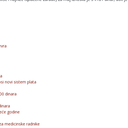
evra
ra
si novi sistem plata
000 dinara
dinara
deće godine
za medicinske radnike