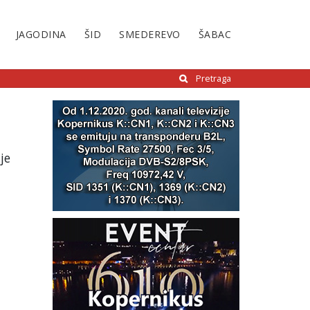
JAGODINA
ŠID
SMEDEREVO
ŠABAC
Pretraga
je