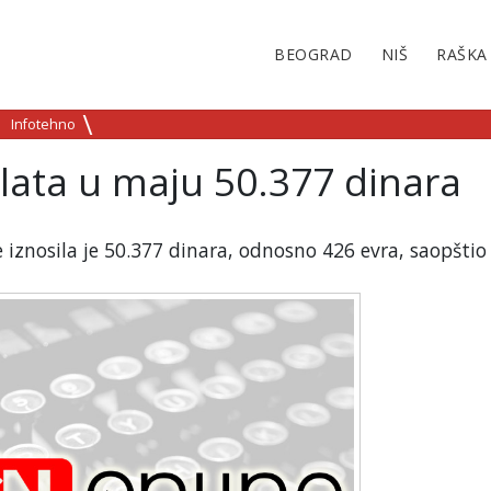
BEOGRAD
NIŠ
RAŠKA
Infotehno
lata u maju 50.377 dinara
iznosila je 50.377 dinara, odnosno 426 evra, saopštio 