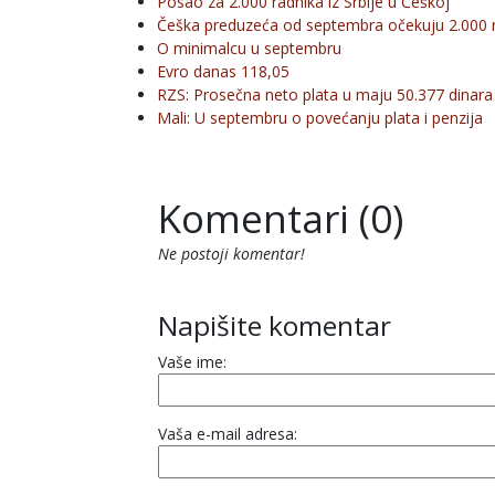
Posao za 2.000 radnika iz Srbije u Češkoj
Češka preduzeća od septembra očekuju 2.000 ra
O minimalcu u septembru
Evro danas 118,05
RZS: Prosečna neto plata u maju 50.377 dinara
Mali: U septembru o povećanju plata i penzija
Komentari (0)
Ne postoji komentar!
Napišite komentar
Vaše ime:
Vaša e-mail adresa: