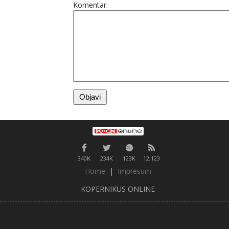
Komentar:
340K
234K
123K
12,123
Home
|
Impresum
KOPERNIKUS ONLINE