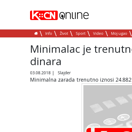
Info
Život
Sport
Video
Moj ugao
Minimalac je trenutno
dinara
03.08.2018
|
Slajder
Minimalna zarada trenutno iznosi 24.882 d