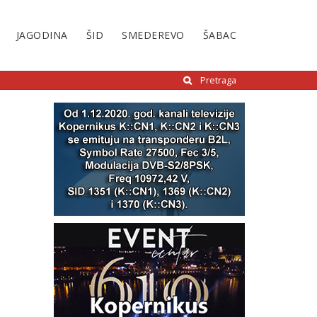
JAGODINA
ŠID
SMEDEREVO
ŠABAC
Pretraga