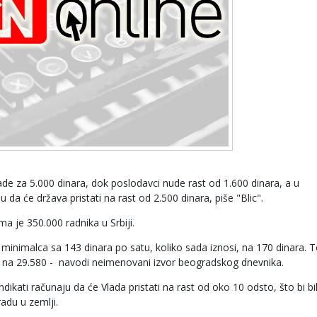
de za 5.000 dinara, dok poslodavci nude rast od 1.600 dinara, a u
 da će država pristati na rast od 2.500 dinara, piše "Blic".
a je 350.000 radnika u Srbiji.
inimalca sa 143 dinara po satu, koliko sada iznosi, na 170 dinara. T
a na 29.580 - navodi neimenovani izvor beogradskog dnevnika.
ndikati računaju da će Vlada pristati na rast od oko 10 odsto, što bi b
adu u zemlji.