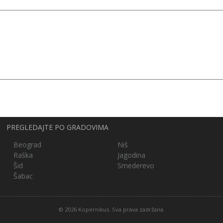
PREGLEDAJTE PO GRADOVIMA
Beograd
Niš
Raška
Jagodina
Šid
Smederevo
Šabac
© 2026 Kopernikus. Sva prava zadržana.