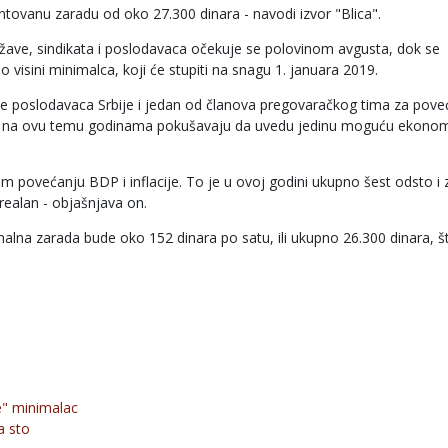
arantovanu zaradu od oko 27.300 dinara - navodi izvor "Blica".
ržave, sindikata i poslodavaca očekuje se polovinom avgusta, dok se
isini minimalca, koji će stupiti na snagu 1. januara 2019.
je poslodavaca Srbije i jedan od članova pregovaračkog tima za pove
vci na ovu temu godinama pokušavaju da uvedu jedinu moguću ekono
m povećanju BDP i inflacije. To je u ovoj godini ukupno šest odsto i 
realan - objašnjava on.
imalna zarada bude oko 152 dinara po satu, ili ukupno 26.300 dinara, š
e" minimalac
a sto