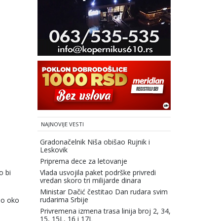
NAJNOVIJE VESTI
Gradonačelnik Niša obišao Rujnik i
Leskovik
Priprema dece za letovanje
o bi
Vlada usvojila paket podrške privredi
vredan skoro tri milijarde dinara
Ministar Dačić čestitao Dan rudara svim
rudarima Srbije
ilo oko
Privremena izmena trasa linija broj 2, 34,
15, 15L, 16 i 17L