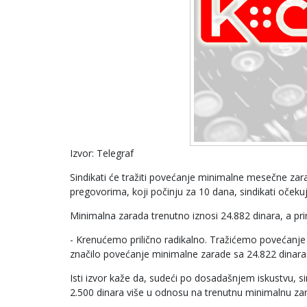
Izvor: Telegraf
Sindikati će tražiti povećanje minimalne mesečne zara
pregovorima, koji počinju za 10 dana, sindikati očekuju
Minimalna zarada trenutno iznosi 24.882 dinara, a prim
- Krenućemo prilično radikalno. Tražićemo povećanje m
značilo povećanje minimalne zarade sa 24.822 dinar
Isti izvor kaže da, sudeći po dosadašnjem iskustvu, si
2.500 dinara više u odnosu na trenutnu minimalnu zar