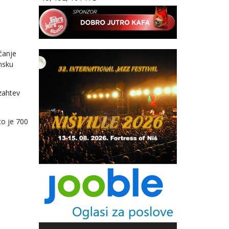
ćanje
msku
zahtev
to je 700