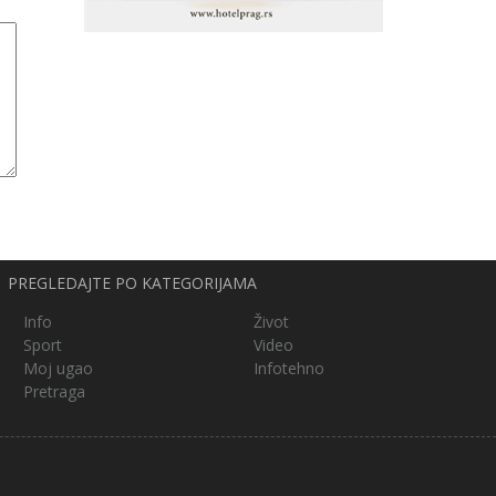
PREGLEDAJTE PO KATEGORIJAMA
Info
Život
Sport
Video
Moj ugao
Infotehno
Pretraga