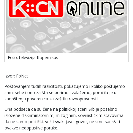
Foto: televizija Kopernikus
Izvor: FoNet
Poštovanjem tuđih različitosti, pokazujemo i koliko poštujemo
sami sebe i ono za šta se borimo i zalažemo, poručila je u
saopštenju poverenica za zaštitu ravnopravnosti.
Ona podseća da su žene na političkoj sceni Srbije posebno
izložene diskriminatornim, mizoginim, šovinističkim stavovima i
da ne samo politički, već i svaki javni govor, ne sme sadržati
ovakve nedopustive poruke.