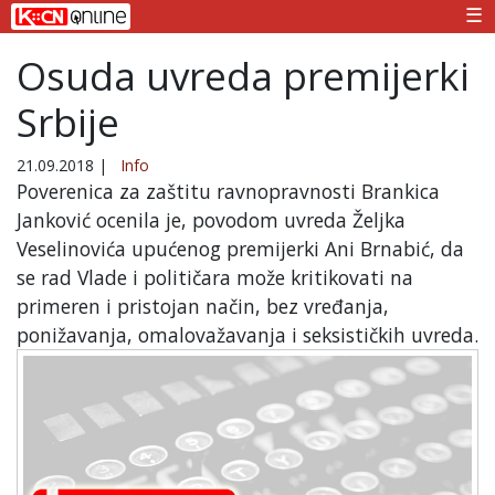
☰
Osuda uvreda premijerki
Srbije
21.09.2018
|
Info
Poverenica za zaštitu ravnopravnosti Brankica
Janković ocenila je, povodom uvreda Željka
Veselinovića upućenog premijerki Ani Brnabić, da
se rad Vlade i političara može kritikovati na
primeren i pristojan način, bez vređanja,
ponižavanja, omalovažavanja i seksističkih uvreda.