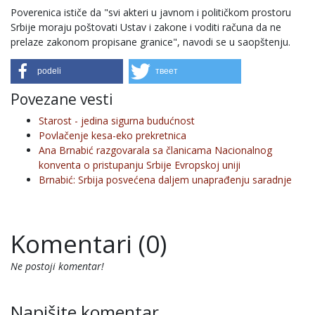
Poverenica ističe da "svi akteri u javnom i političkom prostoru
Srbije moraju poštovati Ustav i zakone i voditi računa da ne
prelaze zakonom propisane granice", navodi se u saopštenju.
podeli
твеет
Povezane vesti
Starost - jedina sigurna budućnost
Povlačenje kesa-eko prekretnica
Ana Brnabić razgovarala sa članicama Nacionalnog
konventa o pristupanju Srbije Evropskoj uniji
Brnabić: Srbija posvećena daljem unaprađenju saradnje
Komentari (0)
Ne postoji komentar!
Napišite komentar