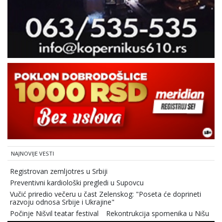
NAJNOVIJE VESTI
Registrovan zemljotres u Srbiji
Preventivni kardiološki pregledi u Supovcu
Vučić priredio večeru u čast Zelenskog: "Poseta će doprineti
razvoju odnosa Srbije i Ukrajine"
Počinje Nišvil teatar festival
Rekontrukcija spomenika u Nišu