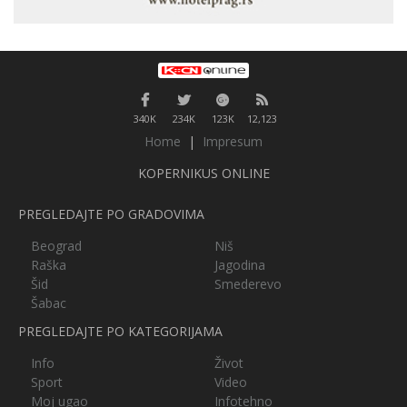
340K
234K
123K
12,123
Home
|
Impresum
KOPERNIKUS ONLINE
PREGLEDAJTE PO GRADOVIMA
Beograd
Niš
Raška
Jagodina
Šid
Smederevo
Šabac
PREGLEDAJTE PO KATEGORIJAMA
Info
Život
Sport
Video
Moj ugao
Infotehno