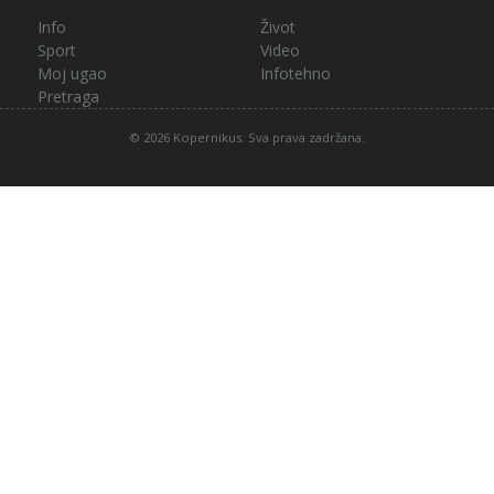
Info
Život
Sport
Video
Moj ugao
Infotehno
Pretraga
© 2026 Kopernikus. Sva prava zadržana.