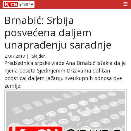
☰
Brnabić: Srbija
posvećena daljem
unaprađenju saradnje
27.07.2018
|
Slajder
Predsednica srpske vlade Ana Brnabić istakla da je
njena poseta Sjedinjenim Državama odličan
podsticaj daljem jačanju sveukupnih odnosa dve
zemlje.