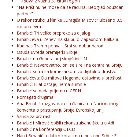
"Tiršova 2 važna za čitav region"
"Na Prištinu ne može da se računa, Beograd pouzdan
partner"
U rekonstrukciju klinike „Dragiša Mišović“ uloženo 3,5
miliona evra
Brnabić: Tri velike prepreke za dijalog
Brnabićeva u Ženevi na skupu o Zapadnom Balkanu
Kad nas Tramp pohvali: Srbi su dobar narod
Osuda uvreda premijerki Srbije
Brnabić na Generalnoj skupštini UN
Brnabić: Neverovatno, oni se šire i na centralnu Srbiju
Brnabić sutra sa komesarkom za digitalno društvo
Brnabićeva: Da mitove i legende ostavimo u prošlosti
Brnabić: Fijat ostaje, nema sumnje
Brnabić se nada prijemu u CERN
Pomagati drugima
Ana Brnabić razgovarala sa članicama Nacionalnog
konventa o pristupanju Srbije Evropskoj uniji
Šansa za brz rast
Brnabić i Mirović obišli rekonstruisanu školu u Adi
Brnabić na konferenciji OECD
Han i Brnabić o daljim koracima u pristupu Srbije EU