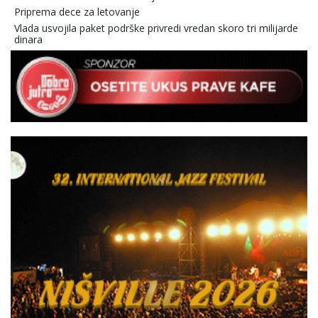
Priprema dece za letovanje
Vlada usvojila paket podrške privredi vredan skoro tri milijarde
dinara