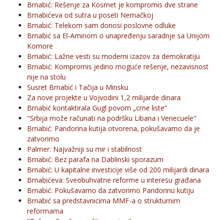
Brnabić: Rešenje za Kosmet je kompromis dve strane
Brnabićeva od sutra u poseti Nemačkoj
Brnabić: Telekom sam donosi poslovne odluke
Brnabić sa El-Aminom o unapređenju saradnje sa Unijom
Komore
Brnabić: Lažne vesti su moderni izazov za demokratiju
Brnabić: Kompromis jedino moguće rešenje, nezavisnost
nije na stolu
Susret Brnabić i Tačija u Minsku
Za nove projekte u Vojvodini 1,2 milijarde dinara
Brnabić kontaktirala Gugl povom „crne liste“
"Srbija može računati na podršku Libana i Venecuele"
Brnabić: Pandorina kutija otvorena, pokušavamo da je
zatvorimo
Palmer: Najvažniji su mir i stabilnost
Brnabić: Bez parafa na Dablinski sporazum
Brnabić: U kapitalne investicije više od 200 milijardi dinara
Brnabićeva: Sveobuhvatne reforme u interesu građana
Brnabić: Pokušavamo da zatvorimo Pandorinu kutiju
Brnabić sa predstavnicima MMF-a o strukturnim
reformama