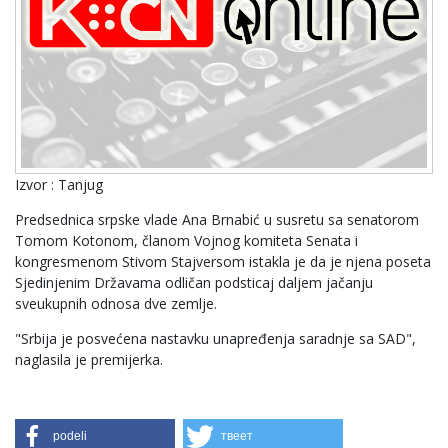
Izvor : Tanjug
Predsednica srpske vlade Ana Brnabić u susretu sa senatorom
Tomom Kotonom, članom Vojnog komiteta Senata i
kongresmenom Stivom Stajversom istakla je da je njena poseta
Sjedinjenim Državama odličan podsticaj daljem jačanju
sveukupnih odnosa dve zemlje.
"Srbija je posvećena nastavku unapređenja saradnje sa SAD",
naglasila je premijerka.
podeli
твеет