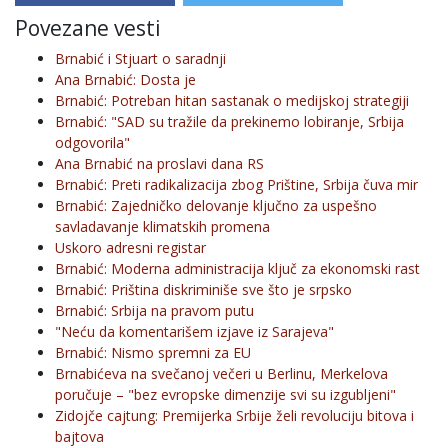
Povezane vesti
Brnabić i Stjuart o saradnji
Ana Brnabić: Dosta je
Brnabić: Potreban hitan sastanak o medijskoj strategiji
Brnabić: "SAD su tražile da prekinemo lobiranje, Srbija
odgovorila"
Ana Brnabić na proslavi dana RS
Brnabić: Preti radikalizacija zbog Prištine, Srbija čuva mir
Brnabić: Zajedničko delovanje ključno za uspešno
savladavanje klimatskih promena
Uskoro adresni registar
Brnabić: Moderna administracija ključ za ekonomski rast
Brnabić: Priština diskriminiše sve što je srpsko
Brnabić: Srbija na pravom putu
"Neću da komentarišem izjave iz Sarajeva"
Brnabić: Nismo spremni za EU
Brnabićeva na svečanoj večeri u Berlinu, Merkelova
poručuje – "bez evropske dimenzije svi su izgubljeni"
Zidojče cajtung: Premijerka Srbije želi revoluciju bitova i
bajtova