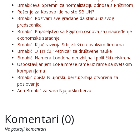
Brnabićeva: Spremni za normalizaciju odnosa s Prištinom
Rešenje za Kosovo ide na sto SB UN?
Brnabić: Pozivam sve građane da stanu uz svog
predsednika
Brnabić: Prijateljstvo sa Egiptom osnova za unapređenje
ekonomske saradnje
Brnabić: Ključ razvoja Srbije leži na ovakvim firmama
Brnabić: U Tršiću "Petnica" za društvene nauke
Brnabić: Namera Londona neozbiljna i politički neiskrena
Uspostavljanjem LoRa mreže rame uz rame sa svetskim
kompanijama
Brnabić obišla Njujoršku berzu: Srbija otvorena za
poslovanje
Ana Brnabić zatvara Njujoršku berzu
Komentari (0)
Ne postoji komentar!