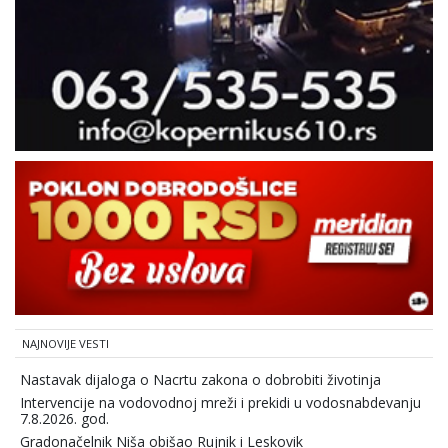
NAJNOVIJE VESTI
Nastavak dijaloga o Nacrtu zakona o dobrobiti životinja
Intervencije na vodovodnoj mreži i prekidi u vodosnabdevanju
7.8.2026. god.
Gradonačelnik Niša obišao Rujnik i Leskovik