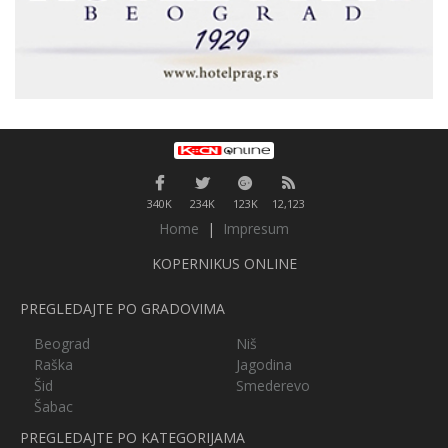
340K
234K
123K
12,123
Home
|
Impresum
KOPERNIKUS ONLINE
PREGLEDAJTE PO GRADOVIMA
Beograd
Niš
Raška
Jagodina
Šid
Smederevo
Šabac
PREGLEDAJTE PO KATEGORIJAMA