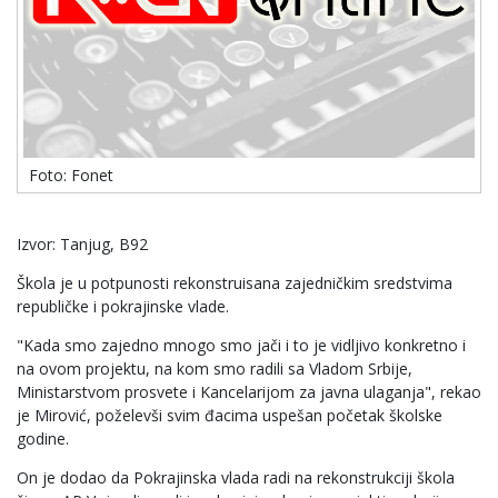
Foto: Fonet
Izvor: Tanjug, B92
Škola je u potpunosti rekonstruisana zajedničkim sredstvima
republičke i pokrajinske vlade.
"Kada smo zajedno mnogo smo jači i to je vidljivo konkretno i
na ovom projektu, na kom smo radili sa Vladom Srbije,
Ministarstvom prosvete i Kancelarijom za javna ulaganja", rekao
je Mirović, poželevši svim đacima uspešan početak školske
godine.
On je dodao da Pokrajinska vlada radi na rekonstrukciji škola