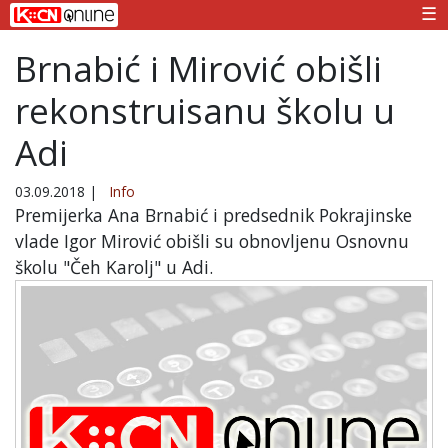
☰
Brnabić i Mirović obišli
rekonstruisanu školu u
Adi
03.09.2018
|
Info
Premijerka Ana Brnabić i predsednik Pokrajinske
vlade Igor Mirović obišli su obnovljenu Osnovnu
školu "Čeh Karolj" u Adi.