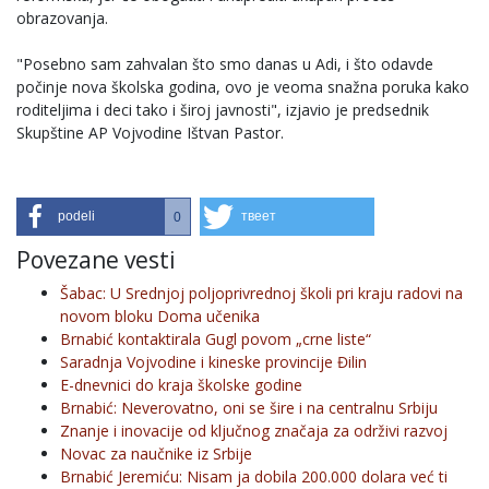
obrazovanja.
"Posebno sam zahvalan što smo danas u Adi, i što odavde
počinje nova školska godina, ovo je veoma snažna poruka kako
roditeljima i deci tako i široj javnosti", izjavio je predsednik
Skupštine AP Vojvodine Ištvan Pastor.
podeli
твеет
0
Povezane vesti
Šabac: U Srednjoj poljoprivrednoj školi pri kraju radovi na
novom bloku Doma učenika
Brnabić kontaktirala Gugl povom „crne liste“
Saradnja Vojvodine i kineske provincije Đilin
E-dnevnici do kraja školske godine
Brnabić: Neverovatno, oni se šire i na centralnu Srbiju
Znanje i inovacije od ključnog značaja za održivi razvoj
Novac za naučnike iz Srbije
Brnabić Jeremiću: Nisam ja dobila 200.000 dolara već ti