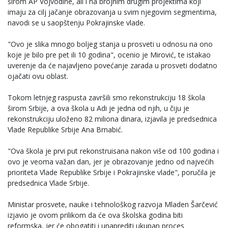
širom AP Vojvodine, ali i na brojnim drugim projektima koji
imaju za cilj jačanje obrazovanja u svim njegovim segmentima,
navodi se u saopštenju Pokrajinske vlade.
"Ovo je slika mnogo boljeg stanja u prosveti u odnosu na ono
koje je bilo pre pet ili 10 godina", ocenio je Mirović, te istakao
uverenje da će najavljeno povećanje zarada u prosveti dodatno
ojačati ovu oblast.
Tokom letnjeg raspusta završili smo rekonstrukciju 18 škola
širom Srbije, a ova škola u Adi je jedna od njih, u čiju je
rekonstrukciju uloženo 82 miliona dinara, izjavila je predsednica
Vlade Republike Srbije Ana Brnabić.
"Ova škola je prvi put rekonstruisana nakon više od 100 godina i
ovo je veoma važan dan, jer je obrazovanje jedno od najvećih
prioriteta Vlade Republike Srbije i Pokrajinske vlade", poručila je
predsednica Vlade Srbije.
Ministar prosvete, nauke i tehnološkog razvoja Mladen Šarčević
izjavio je ovom prilikom da će ova školska godina biti
reformska, jer će obogatiti i unaprediti ukupan proces