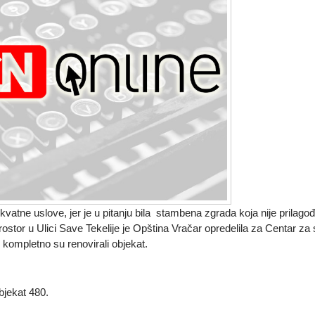
atne uslove, jer je u pitanju bila stambena zgrada koja nije prilago
stor u Ulici Save Tekelije je Opština Vračar opredelila za Centar za s
u kompletno su renovirali objekat.
bjekat 480.