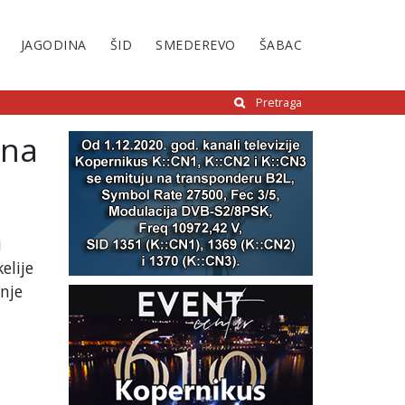
JAGODINA
ŠID
SMEDEREVO
ŠABAC
Pretraga
 na
i
elije
enje