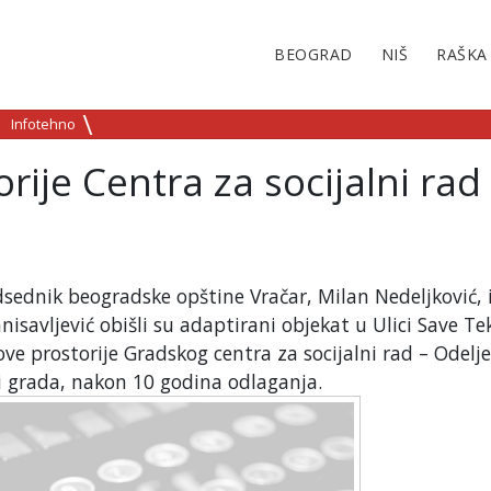
BEOGRAD
NIŠ
RAŠKA
Infotehno
ije Centra za socijalni rad
sednik beogradske opštine Vračar, Milan Nedeljković, 
isavljević obišli su adaptirani objekat u Ulici Save Tek
ve prostorije Gradskog centra za socijalni rad – Odelj
ci grada, nakon 10 godina odlaganja.