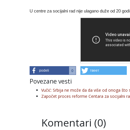
U centre za socijalni rad nije ulagano duže od 20 god
podeli
твеет
0
Povezane vesti
Vučić: Srbija ne može da da više od onoga što s
Započet proces reforme Centara za socijalni r
Komentari (0)