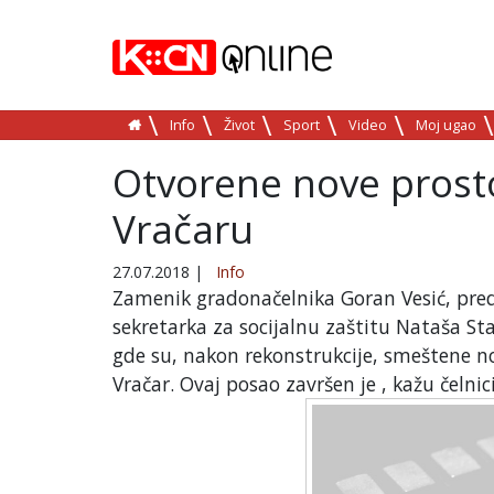
Info
Život
Sport
Video
Moj ugao
Otvorene nove prostor
Vračaru
27.07.2018
|
Info
Zamenik gradonačelnika Goran Vesić, pred
sekretarka za socijalnu zaštitu Nataša Stan
gde su, nakon rekonstrukcije, smeštene no
Vračar. Ovaj posao završen je , kažu čelni