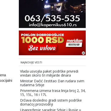
NAJNOVIJE VESTI
Vlada usvojila paket podrške privredi
vredan skoro tri milijarde dinara
đena
ocijalni
Ministar Dačić čestitao Dan rudara svim
rudarima Srbije
Privremena izmena trasa linija broj 2, 34,
15, 15L, 16 i 17L
Država dosledno gradi sistem podrške
domaćoj proizvodnji
Unapređenje saradnje Srbije i Rusije u