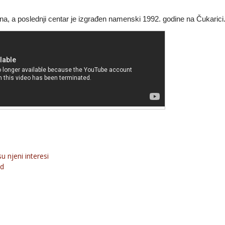
ina, a poslednji centar je izgrađen namenski 1992. godine na Čukarici
u njeni interesi
ad