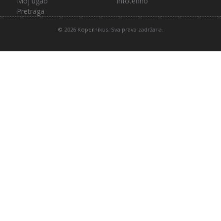
Moj ugao
Infotehno
Pretraga
© 2026 Kopernikus. Sva prava zadržana.