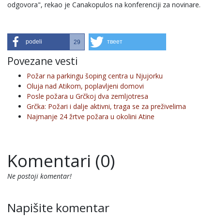
odgovora", rekao je Canakopulos na konferenciji za novinare.
podeli
твеет
29
Povezane vesti
Požar na parkingu šoping centra u Njujorku
Oluja nad Atikom, poplavljeni domovi
Posle požara u Grčkoj dva zemljotresa
Grčka: Požari i dalje aktivni, traga se za preživelima
Najmanje 24 žrtve požara u okolini Atine
Komentari (0)
Ne postoji komentar!
Napišite komentar