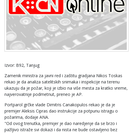
Izvor: B92, Tanjug
Zamenik ministra za javni red i zaštitu gradjana Nikos Toskas
rekao je da analiza satelitskih snimaka i inspekcije na terenu
ukazuju da je požar, koji je izbio na više mesta za kratko vreme,
najverovatnije podmetnut, preneo je AP.
Portparol grčke vlade Dimitris Canakopulos rekao je da je
premijer Aleksis Cipras dao instrukcije za potpunu istragu o
požarima, dodaje ANA.
"Od ovog trenutka, premijer je dao naredjenje da se brzo i
pažljivo istraže svi dokazi i da nista ne bude ostavljeno bez