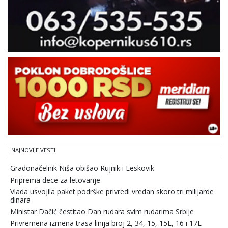
NAJNOVIJE VESTI
Gradonačelnik Niša obišao Rujnik i Leskovik
Priprema dece za letovanje
Vlada usvojila paket podrške privredi vredan skoro tri milijarde
dinara
Ministar Dačić čestitao Dan rudara svim rudarima Srbije
Privremena izmena trasa linija broj 2, 34, 15, 15L, 16 i 17L