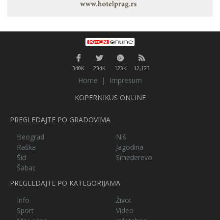
340K
234K
123K
12,123
Home
|
Impresum
KOPERNIKUS ONLINE
PREGLEDAJTE PO GRADOVIMA
Beograd
Niš
Raška
Jagodina
Šid
Smederevo
Šabac
PREGLEDAJTE PO KATEGORIJAMA
Info
Život
Sport
Video