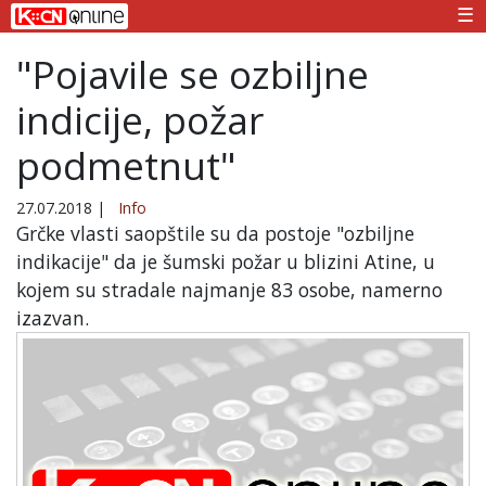
☰
"Pojavile se ozbiljne
indicije, požar
podmetnut"
27.07.2018
|
Info
Grčke vlasti saopštile su da postoje "ozbiljne
indikacije" da je šumski požar u blizini Atine, u
kojem su stradale najmanje 83 osobe, namerno
izazvan.