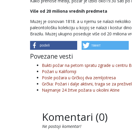
Kako prenose mediji, požar je izbio oko19.30 sati 
Više od 20 miliona vrednih predmeta
Muzej je osnovan 1818. a u njemu se nalazi nekoliko kl
paleontološku kolekciju u kojoj se nalazi i kostur dino
Brazilu. Muzej ukupno poseduje više od 20 miliona v
podeli
твеет
Povezane vesti
Bukti požar na petom spratu zgrade u centru 
Požari u Kaliforniji
Posle požara u Grčkoj dva zemljotresa
Grčka: Požari i dalje aktivni, traga se za prežive
Najmanje 24 žrtve požara u okolini Atine
Komentari (0)
Ne postoji komentar!