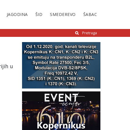
JAGODINA
ŠID
SMEDEREVO
ŠABAC
Pretraga
ijih u