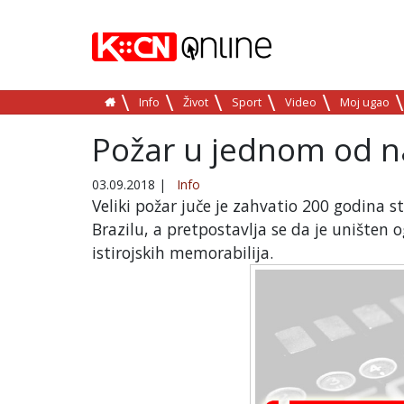
Info
Život
Sport
Video
Moj ugao
Požar u jednom od na
03.09.2018
|
Info
Veliki požar juče je zahvatio 200 godina s
Brazilu, a pretpostavlja se da je uništen
istirojskih memorabilija.