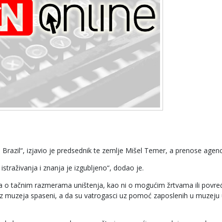
a Brazil“, izjavio je predsednik te zemlje Mišel Temer, a prenose agenc
istraživanja i znanja je izgubljeno“, dodao je.
a o tačnim razmerama uništenja, kao ni o mogućim žrtvama ili povr
iz muzeja spaseni, a da su vatrogasci uz pomoć zaposlenih u muzeju 