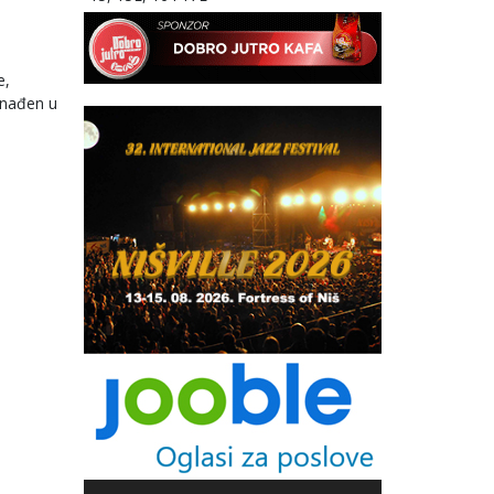
e,
ronađen u