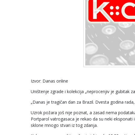
Izvor: Danas online
Uništenje zgrade i kolekcija „neprocenjiv je gubitak z
„Danas je tragičan dan za Brazil. Dvesta godina rada, 
Uzrok požara još nije poznat, a zasad nema podatak
Portparol vatrogasaca je rekao da su neki eksponati 
sklone mnogo stvari iz tog zdanja.