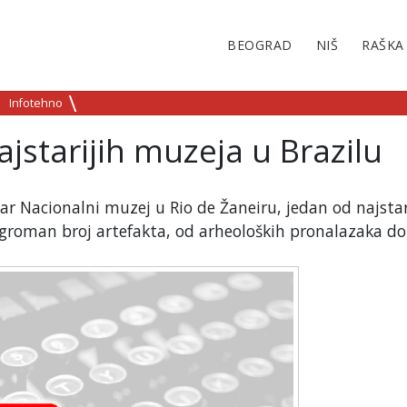
BEOGRAD
NIŠ
RAŠKA
Infotehno
jstarijih muzeja u Brazilu
tar Nacionalni muzej u Rio de Žaneiru, jedan od najstar
 ogroman broj artefakta, od arheoloških pronalazaka do