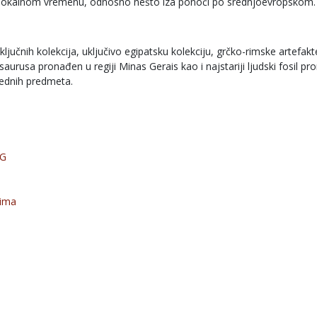
po lokalnom vremenu, odnosno nešto iza ponoći po srednjoevropskom.
jučnih kolekcija, uključivo egipatsku kolekciju, grčko-rimske artefakt
saurusa pronađen u regiji Minas Gerais kao i najstariji ljudski fosil p
rednih predmeta.
BG
lima