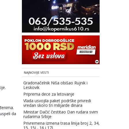
NAJNOVIJE VESTI
Gradonačelnik Niša obišao Rujnik i
ije.
Leskovik
Priprema dece za letovanje
Vlada usvojila paket podrške privredi
vredan skoro tri milijarde dinara
eđenima.
Ministar Dačić čestitao Dan rudara svim
uspeli da
rudarima Srbije
Privremena izmena trasa linija broj 2, 34,
15, 15L, 16 i 17L