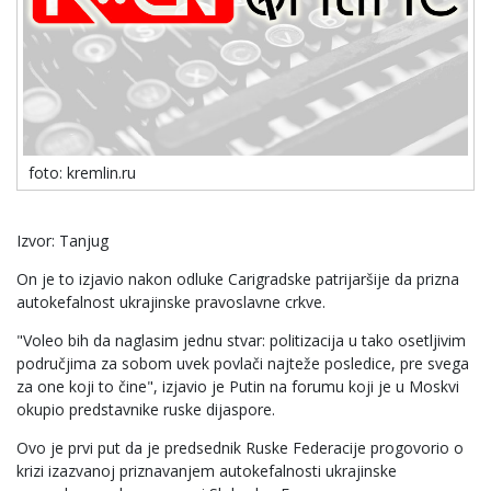
foto: kremlin.ru
Izvor: Tanjug
On je to izjavio nakon odluke Carigradske patrijaršije da prizna
autokefalnost ukrajinske pravoslavne crkve.
"Voleo bih da naglasim jednu stvar: politizacija u tako osetljivim
područjima za sobom uvek povlači najteže posledice, pre svega
za one koji to čine", izjavio je Putin na forumu koji je u Moskvi
okupio predstavnike ruske dijaspore.
Ovo je prvi put da je predsednik Ruske Federacije progovorio o
krizi izazvanoj priznavanjem autokefalnosti ukrajinske