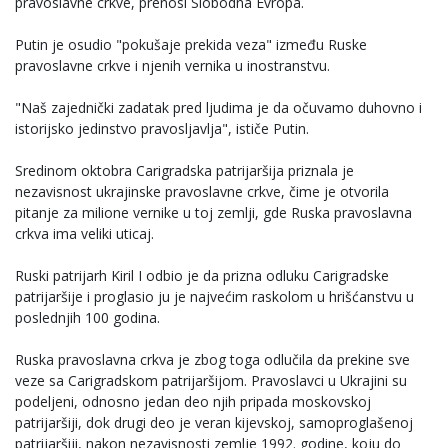
pravoslavne crkve, prenosi Slobodna Evropa.
Putin je osudio "pokušaje prekida veza" između Ruske
pravoslavne crkve i njenih vernika u inostranstvu.
"Naš zajednički zadatak pred ljudima je da očuvamo duhovno i
istorijsko jedinstvo pravosljavlja", ističe Putin.
Sredinom oktobra Carigradska patrijaršija priznala je
nezavisnost ukrajinske pravoslavne crkve, čime je otvorila
pitanje za milione vernike u toj zemlji, gde Ruska pravoslavna
crkva ima veliki uticaj.
Ruski patrijarh Kiril I odbio je da prizna odluku Carigradske
patrijaršije i proglasio ju je najvećim raskolom u hrišćanstvu u
poslednjih 100 godina.
Ruska pravoslavna crkva je zbog toga odlučila da prekine sve
veze sa Carigradskom patrijaršijom. Pravoslavci u Ukrajini su
podeljeni, odnosno jedan deo njih pripada moskovskoj
patrijaršiji, dok drugi deo je veran kijevskoj, samoproglašenoj
patrijaršiji, nakon nezavisnosti zemlje 1992. godine, koju do