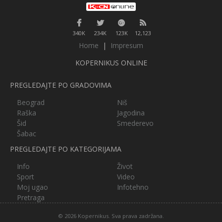
340K
234K
123K
12,123
Home
|
Impresum
KOPERNIKUS ONLINE
PREGLEDAJTE PO GRADOVIMA
Beograd
Niš
Raška
Jagodina
Šid
Smederevo
Šabac
PREGLEDAJTE PO KATEGORIJAMA
Info
Život
Sport
Video
Moj ugao
Infotehno
Pretraga
© 2026 Kopernikus. Sva prava zadržana.