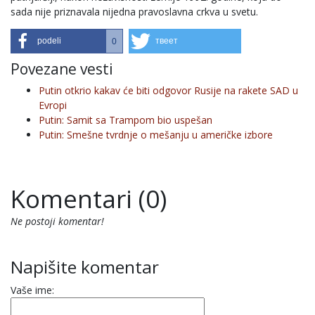
sada nije priznavala nijedna pravoslavna crkva u svetu.
podeli
твеет
0
Povezane vesti
Putin otkrio kakav će biti odgovor Rusije na rakete SAD u
Evropi
Putin: Samit sa Trampom bio uspešan
Putin: Smešne tvrdnje o mešanju u američke izbore
Komentari (0)
Ne postoji komentar!
Napišite komentar
Vaše ime: