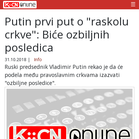
☰
Putin prvi put o "raskolu
crkve": Biće ozbiljnih
posledica
31.10.2018
|
Info
Ruski predsednik Vladimir Putin rekao je da će
podela među pravoslavnim crkvama izazvati
"ozbiljne posledice".