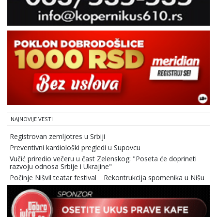
NAJNOVIJE VESTI
Registrovan zemljotres u Srbiji
Preventivni kardiološki pregledi u Supovcu
Vučić priredio večeru u čast Zelenskog: "Poseta će doprineti
razvoju odnosa Srbije i Ukrajine"
Počinje Nišvil teatar festival
Rekontrukcija spomenika u Nišu