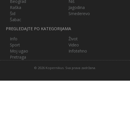
Beograd
Niš
Raška
Jagodina
Šid
Smederevo
Šabac
PREGLEDAJTE PO KATEGORIJAMA
Info
Život
Sport
Video
Moj ugao
Infotehno
Pretraga
© 2026 Kopernikus. Sva prava zadržana.