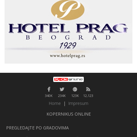
340K
234K
123K
12,123
Home
|
Impresum
KOPERNIKUS ONLINE
PREGLEDAJTE PO GRADOVIMA