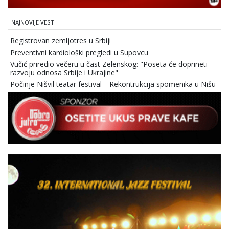
NAJNOVIJE VESTI
Registrovan zemljotres u Srbiji
Preventivni kardiološki pregledi u Supovcu
Vučić priredio večeru u čast Zelenskog: "Poseta će doprineti
razvoju odnosa Srbije i Ukrajine"
Počinje Nišvil teatar festival
Rekontrukcija spomenika u Nišu