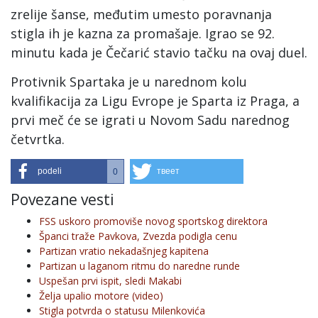
zrelije šanse, međutim umesto poravnanja
stigla ih je kazna za promašaje. Igrao se 92.
minutu kada je Čečarić stavio tačku na ovaj duel.
Protivnik Spartaka je u narednom kolu
kvalifikacija za Ligu Evrope je Sparta iz Praga, a
prvi meč će se igrati u Novom Sadu narednog
četvrtka.
podeli
твеет
0
Povezane vesti
FSS uskoro promoviše novog sportskog direktora
Španci traže Pavkova, Zvezda podigla cenu
Partizan vratio nekadašnjeg kapitena
Partizan u laganom ritmu do naredne runde
Uspešan prvi ispit, sledi Makabi
Želja upalio motore (video)
Stigla potvrda o statusu Milenkovića