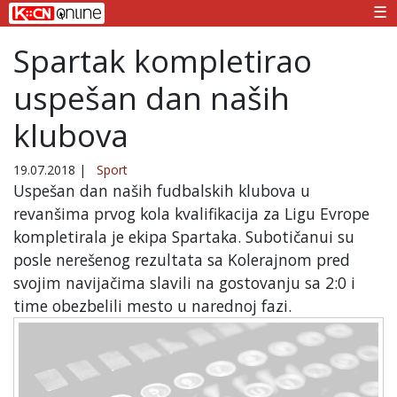
☰
Spartak kompletirao
uspešan dan naših
klubova
19.07.2018
|
Sport
Uspešan dan naših fudbalskih klubova u
revanšima prvog kola kvalifikacija za Ligu Evrope
kompletirala je ekipa Spartaka. Subotičanui su
posle nerešenog rezultata sa Kolerajnom pred
svojim navijačima slavili na gostovanju sa 2:0 i
time obezbelili mesto u narednoj fazi.