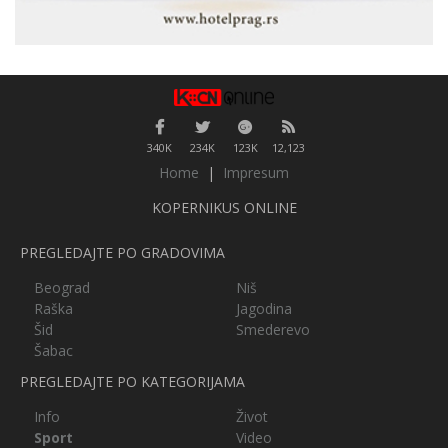
340K
234K
123K
12,123
Home
|
Impresum
KOPERNIKUS ONLINE
PREGLEDAJTE PO GRADOVIMA
Beograd
Niš
Raška
Jagodina
Šid
Smederevo
Šabac
PREGLEDAJTE PO KATEGORIJAMA
Info
Život
Sport
Video