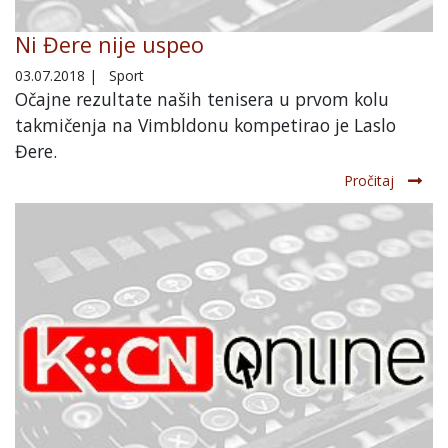
Ni Đere nije uspeo
03.07.2018
|
Sport
Očajne rezultate naših tenisera u prvom kolu
takmičenja na Vimbldonu kompetirao je Laslo
Đere.
Pročitaj