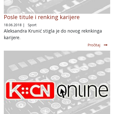
Posle titule i renking karijere
18.06.2018
|
Sport
Aleksandra Krunić stigla je do novog reknkinga
karijere.
Pročitaj