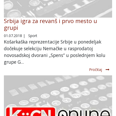
Srbija igra za revanš i prvo mesto u
grupi
01.07.2018
|
Sport
Košarkaška reprezentacije Srbije u ponedeljak
dočekuje selekciju Nemačke u rasprodatoj
novosadskoj dvorani „Spens“ u poslednjem kolu
grupe G...
Pročitaj