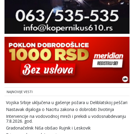
NAJNOVIJE VESTI
Vojska Srbije uključena u gašenje požara u Deliblatskoj peščari
Nastavak dijaloga o Nacrtu zakona o dobrobiti životinja
Intervencije na vodovodnoj mreži i prekidi u vodosnabdevanju
7.8.2026. god.
Gradonačelnik Niša obišao Rujnik i Leskovik