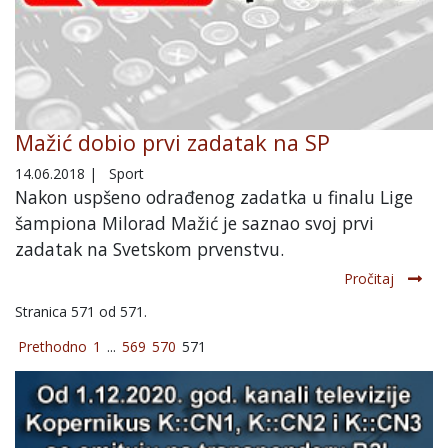
Mažić dobio prvi zadatak na SP
14.06.2018
|
Sport
Nakon uspšeno odrađenog zadatka u finalu Lige
šampiona Milorad Mažić je saznao svoj prvi
zadatak na Svetskom prvenstvu.
Pročitaj
Stranica 571 od 571.
Prethodno
1
...
569
570
571