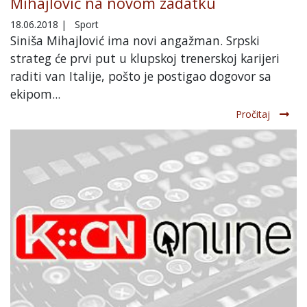
Mihajlović na novom zadatku
18.06.2018
|
Sport
Siniša Mihajlović ima novi angažman. Srpski
strateg će prvi put u klupskoj trenerskoj karijeri
raditi van Italije, pošto je postigao dogovor sa
ekipom...
Pročitaj