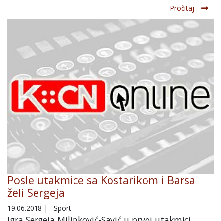
Pročitaj
Posle utakmice sa Kostarikom i Barsa
želi Sergeja
19.06.2018
|
Sport
Igra Sergeja Milinković-Savić u prvoj utakmici