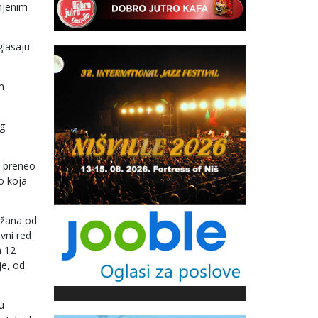
njenim
glasaju
m
ng
e preneo
o koja
ržana od
vni red
h 12
je, od
u