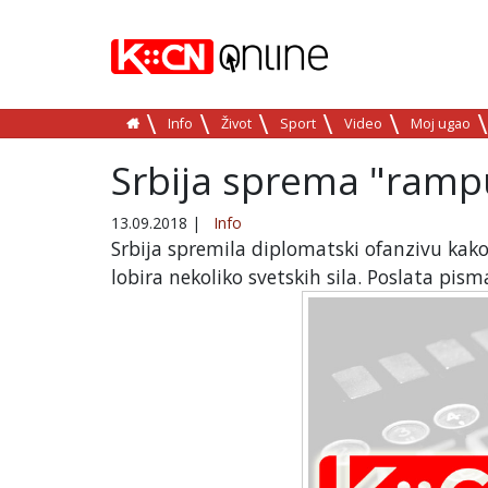
Info
Život
Sport
Video
Moj ugao
Srbija sprema "rampu
13.09.2018
|
Info
Srbija spremila diplomatski ofanzivu kako
lobira nekoliko svetskih sila. Poslata pis