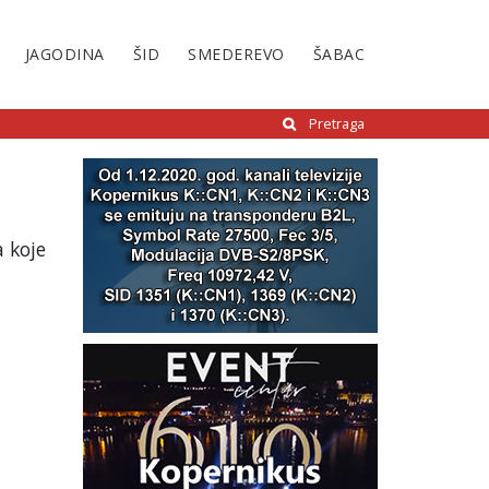
JAGODINA
ŠID
SMEDEREVO
ŠABAC
Pretraga
a koje