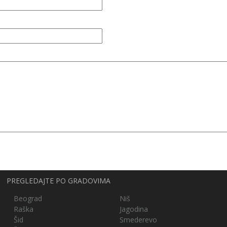
PREGLEDAJTE PO GRADOVIMA
Beograd
Niš
Raška
Jagodina
Šid
Smederevo