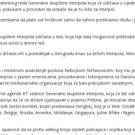
sa dnevnog reda Generalne skupštine Interpola koja se održava u Ujedi
 pokušaće u procedurI da pokaže da je to loše za Interpol.
nude zemljama da plate sve troškove samo da njihovi predstavnici dođu i 
kupštine Interpola održana u Kini, koja nije dala mogućnost prištinski
ova uvrsti u dnevni red.
pski državni vrh u ponedeljak u Beogradu imao sa šefom Interpola, Me
i ministrom unutrašnjih poslova Nebojšom Stefanovićem, koji mu j
Interpola o jasnim smernicama, procedurama i kriterijumima za članstv
n te međunarodne organizacije koja se bavi policijskom saradnjom.
rne agende 87. sednice Generalne skupštine Interpola, koja će biti od
ncija da će se države izjašnjavati o prijemu Prištine, jer konačan dne
rdi Izvršni komitet, kojim predsedava Hongvej, koji je iz Kine. Ostali
, Belgije, Brazila, Amerike, Moldavije, Singapura, Južne Afrike i Nigeri
pasnost da se protiv velikog broja srpskih policajaca i vojnika koji s