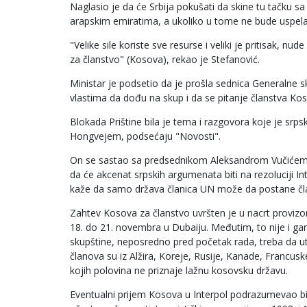
Naglasio je da će Srbija pokušati da skine tu tačku 
arapskim emiratima, a ukoliko u tome ne bude uspela,
"Velike sile koriste sve resurse i veliki je pritisak, 
za članstvo" (Kosova), rekao je Stefanović.
Ministar je podsetio da je prošla sednica Generalne s
vlastima da dođu na skup i da se pitanje članstva Kos
Blokada Prištine bila je tema i razgovora koje je sr
Hongvejem, podsećaju "Novosti".
On se sastao sa predsednikom Aleksandrom Vučićem 
da će akcenat srpskih argumenata biti na rezoluciji 
kaže da samo država članica UN može da postane čla
Zahtev Kosova za članstvo uvršten je u nacrt provizo
18. do 21. novembra u Dubaiju. Međutim, to nije i gara
skupštine, neposredno pred početak rada, treba da utv
članova su iz Alžira, Koreje, Rusije, Kanade, Francuske
kojih polovina ne priznaje lažnu kosovsku državu.
Eventualni prijem Kosova u Interpol podrazumevao bi o