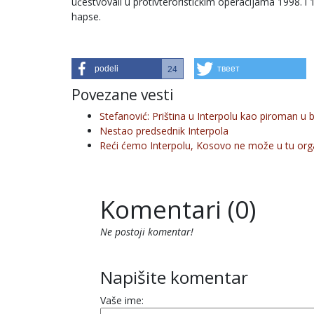
učestvovali u protivterorističkim operacijama 1998. i 1
hapse.
podeli
твеет
24
Povezane vesti
Stefanović: Priština u Interpolu kao piroman u 
Nestao predsednik Interpola
Reći ćemo Interpolu, Kosovo ne može u tu orga
Komentari (0)
Ne postoji komentar!
Napišite komentar
Vaše ime: