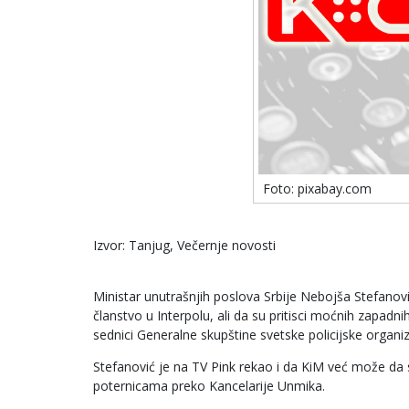
Foto: pixabay.com
Izvor: Tanjug, Večernje novosti
Ministar unutrašnjih poslova Srbije Nebojša Stefano
članstvo u Interpolu, ali da su pritisci moćnih zapadn
sednici Generalne skupštine svetske policijske organiz
Stefanović je na TV Pink rekao i da KiM već može da s
poternicama preko Kancelarije Unmika.