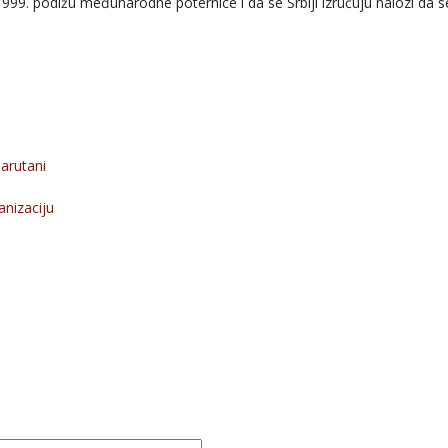
999. podižu međunarodne poternice i da se Srbiji izručuju nalozi da se 
barutani
nizaciju