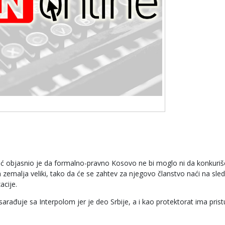
vić objasnio je da formalno-pravno Kosovo ne bi moglo ni da konkuriš
ih zemalja veliki, tako da će se zahtev za njegovo članstvo naći na sle
acije.
arađuje sa Interpolom jer je deo Srbije, a i kao protektorat ima pris