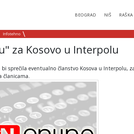
BEOGRAD
NIŠ
RAŠKA
Infotehno
" za Kosovo u Interpolu
 bi sprečila eventualno članstvo Kosova u Interpolu, z
ma članicama.