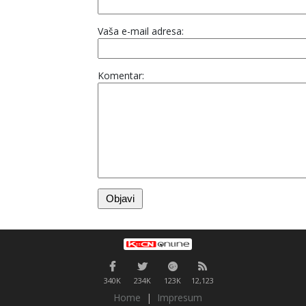
Vaša e-mail adresa:
Komentar:
340K
234K
123K
12,123
Home
|
Impresum