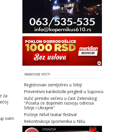
NAJNOVIJE VESTI
Registrovan zemljotres u Srbiji
Preventivni kardiološki pregledi u Supovcu
e za
Vučić priredio večeru u čast Zelenskog:
dećoj
"Poseta će doprineti razvoju odnosa
Srbije i Ukrajine"
Počinje Nišvil teatar festival
tup svim
Rekontrukcija spomenika u Nišu