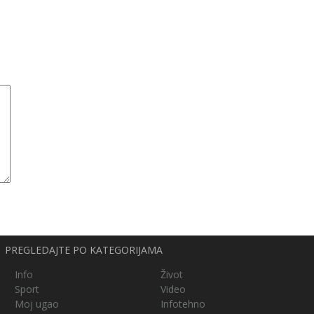
PREGLEDAJTE PO KATEGORIJAMA
Info
Život
Sport
Video
Moj ugao
Infotehno