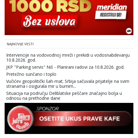
NAJNOVIJE VESTI
Intervencije na vodovodnoj mreži i prekidi u vodosnabdevanju
10.8.2026. god.
JKP "Parking servis" Niš - Planirani radovi za 10.8.2026. god.
Pretežno sunčano i toplo
Vučićev geopolitički šah-mat; Srbija sačuvala prijatelje na svim
stranama i osigurala mir u burnim...
Situacija na području Deliblatske peščare značajno bolja u
odnosu na prethodne dane