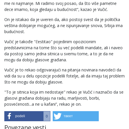
me ni najmanje. Mi radimo svoj posao, da što više pametne
dece imamo, koja gledaju u budućnost“, kazao je Vučić.
On je istakao da je uveren da, ako postoji svest da je politička
veština dobijanje mogućeg, a ne ispunjavanje snova, Srbija ima
budućnost.
Vučić je takođe "čestitao" pojedinim opozicionim
predstavnicima na tome što su već podelili mandate, ali i naveo
da postoji samo jedna sitnica u svemu tome, a to je da ne
mogu da dobiju glasove građana.
Vučić je to rekao odgovarajući na pitanja novinara navodeći da
vidi da su u delu opozicje podelili fotelje, ali da imaju taj problem
što ne mogu da dobiju glasove.
"To je sitnica koja im nedostaje" rekao je Vučić i naznačio da se
glasovi građana dobijaju na radu, marljivosti, borbi,
posvećenosti...a ne u kafani”, rekao je on.
podeli
твеет
0
Povezane vesti