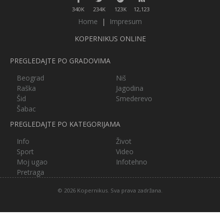
340K
234K
123K
12,123
Home
|
Impresum
KOPERNIKUS ONLINE
PREGLEDAJTE PO GRADOVIMA
Beograd
Niš
Raška
Jagodina
Šid
Smederevo
Šabac
PREGLEDAJTE PO KATEGORIJAMA
Info
Život
Sport
Video
Moj ugao
Infotehno
Pretraga
© 2026 Kopernikus. Sva prava zadržana.