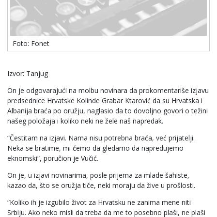
Foto: Fonet
Izvor: Tanjug
On je odgovarajući na molbu novinara da prokomentariše izjavu
predsednice Hrvatske Kolinde Grabar Ktarović da su Hrvatska i
Albanija braća po oružju, naglasio da to dovoljno govori o težini
našeg položaja i koliko neki ne žele naš napredak.
“Čestitam na izjavi. Nama nisu potrebna braća, već prijatelji.
Neka se bratime, mi ćemo da gledamo da napredujemo
eknomski“, poručion je Vučić.
On je, u izjavi novinarima, posle prijema za mlade šahiste,
kazao da, što se oružja tiče, neki moraju da žive u prošlosti.
“Koliko ih je izgubilo život za Hrvatsku ne zanima mene niti
Srbiju. Ako neko misli da treba da me to posebno plaši, ne plaši