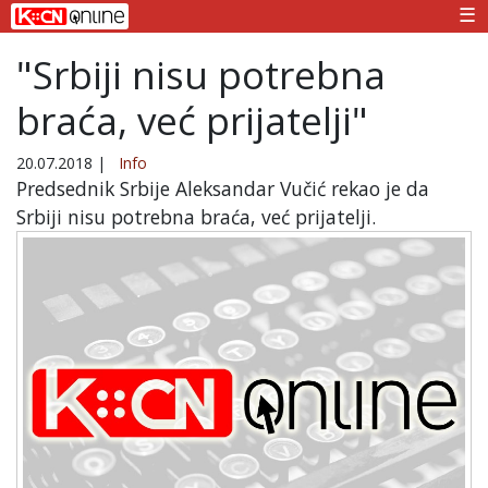
☰
"Srbiji nisu potrebna
braća, već prijatelji"
20.07.2018
|
Info
Predsednik Srbije Aleksandar Vučić rekao je da
Srbiji nisu potrebna braća, već prijatelji.