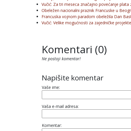
Vučić: Za tri meseca značajno povećanje plata 
Obeležen nacionalni praznik Francuske u Beog
Francuska vojnom paradom obeležila Dan Bast
Vučić: Velike mogućnosti za zajedničke projek
Komentari (0)
Ne postoji komentar!
Napišite komentar
Vaše ime:
Vaša e-mail adresa:
Komentar: