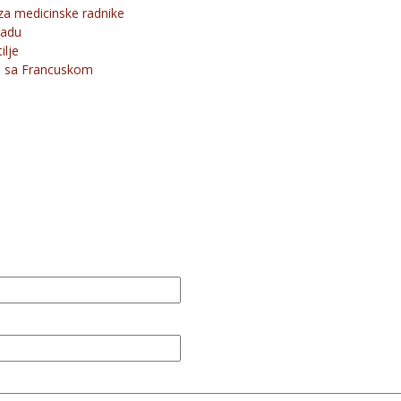
za medicinske radnike
radu
ilje
te sa Francuskom