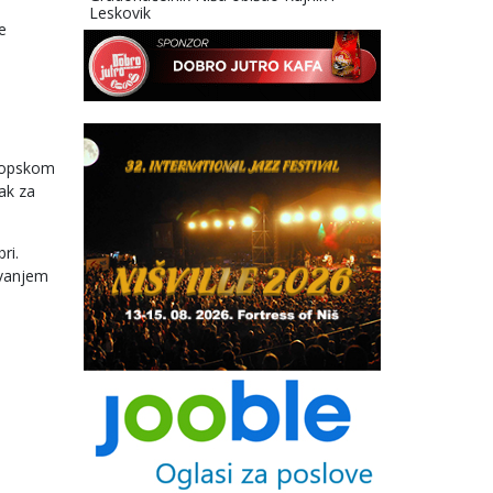
Leskovik
e
vropskom
ak za
ri.
ivanjem