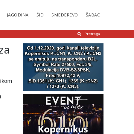
JAGODINA
ŠID
SMEDEREVO
ŠABAC
Pretraga
za
likom
u