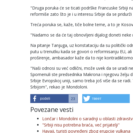
"Druga poruka će se ticati podrške Francuske Srbiji na
reformiše zato što je i u interesu Srbije da se pridur
Treća poruka se, kaže, tiče bolne teme, a to je Kosov
"Nadamo se da će taj obnovljeni dijalog doneti neke r
Na pitanje Tanjuga, uz konstataciju da su politički 
putu u trenutku kada se govori o reformisanju EU, ali
proširenje, ambasador kaže da to nije kontradiktorno
"Naši odnosi su već odlični, može uvek da se uradi neš
Spomenuli ste predsednika Makrona i njegovu želju d
Srbije Evropskoj uniji, samo treba još više da se radi
Srbijom", rekao je Mondoloni.
podeli
твеет
23
Povezane vesti
Lončar i Mondolini o saradnji u oblasti zdravst
"Srbiji nisu potrebna braća, već prijatelji"
Havaji, turisti povređeni zbog erupcije vulkana