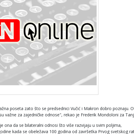
to važna poseta zato što se predsednici Vučić i Makron dobro poznaju. 
je su važne za zajedničke odnose", rekao je Frederik Mondoloni za Tanj
 ona da se bilateralni odnosi što više razvijaju u svim poljima,
dine kada se obeležava 100 godina od završetka Prvog svetskog rat