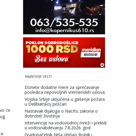
NAJNOVIJE VESTI
Donete dodatne mere za sprečavanje
posledica nepovoljnih vremenskih uslova
Vojska Srbije uključena u gašenje požara
u Deliblatskoj peščari
Ovo će
Nastavak dijaloga o Nacrtu zakona o
dobrobiti životinja
ug.
Intervencije na vodovodnoj mreži i prekidi
u vodosnabdevanju 7.8.2026. god.
a.
Gradonačelnik Niša obišao Rujnik i