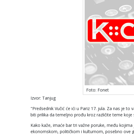
Foto: Fonet
Izvor: Tanjug
"Predsednik Vučić će ići u Pariz 17. jula. Za nas je 
biti prilika da temeljno prođu kroz različite teme ko
Kako kaže, imaće bar tri važne poruke, među kojima je
ekonomskom, političkom i kulturnom, posebno ove go