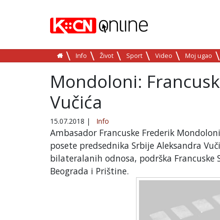
Info
Život
Sport
Video
Moj ugao
Mondoloni: Francuska
Vučića
15.07.2018
|
Info
Ambasador Francuske Frederik Mondoloni n
posete predsednika Srbije Aleksandra Vuč
bilateralanih odnosa, podrška Francuske 
Beograda i Prištine.