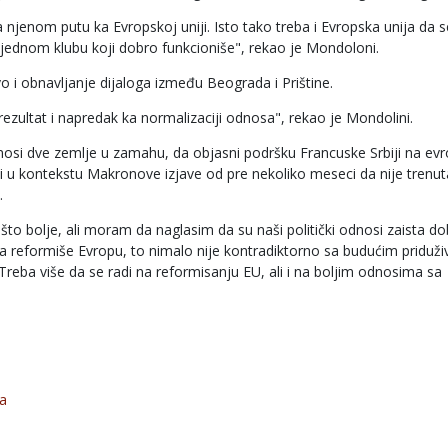
 njenom putu ka Evropskoj uniji. Isto tako treba i Evropska unija da s
ži jednom klubu koji dobro funkcioniše", rekao je Mondoloni.
o i obnavljanje dijaloga između Beograda i Prištine.
ezultat i napredak ka normalizaciji odnosa", rekao je Mondolini.
odnosi dve zemlje u zamahu, da objasni podršku Francuske Srbiji na e
 i u kontekstu Makronove izjave od pre nekoliko meseci da nije trenut
.
to bolje, ali moram da naglasim da su naši politički odnosi zaista dob
a reformiše Evropu, to nimalo nije kontradiktorno sa budućim priduž
. Treba više da se radi na reformisanju EU, ali i na boljim odnosima sa
va