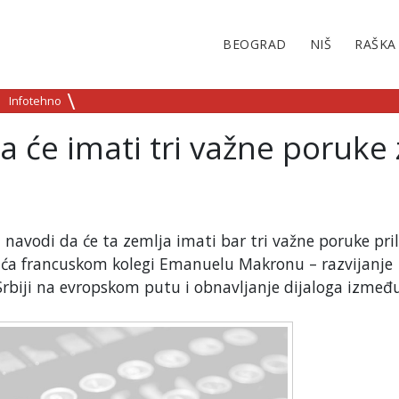
BEOGRAD
NIŠ
RAŠKA
Infotehno
 će imati tri važne poruke 
avodi da će ta zemlja imati bar tri važne poruke pri
ića francuskom kolegi Emanuelu Makronu – razvijanje
Srbiji na evropskom putu i obnavljanje dijaloga izmeđ