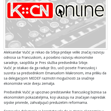
Aleksandar Vučić je rekao da Srbija pridaje veliki značaj razvoju
odnosa sa Francuskom, a posebno razvoju ekonomske
saradnje, saopštila je Pres služba predsednika Srbije.
Vučić je istakao da ga raduje što, uoči posete Francuskoj i
susreta sa predsednikom Emanuelom Makronom, ima priliku da
sa delegacijom MEDEF razmotri mogućnosti za snažnije
ekonomske veze dveju zemalja.
Predsednik Vučić je upoznao predstavnike francuskog biznisa sa
ekonomskim pokazateljima, koji ukazuju na značajan napredak
srpske privrede, zahvaljujući preduzetim reformama.