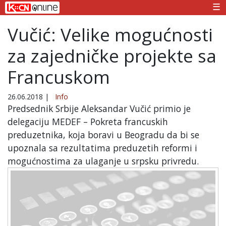
☰
Vučić: Velike mogućnosti
za zajedničke projekte sa
Francuskom
26.06.2018
|
Info
Predsednik Srbije Aleksandar Vučić primio je
delegaciju MEDEF – Pokreta francuskih
preduzetnika, koja boravi u Beogradu da bi se
upoznala sa rezultatima preduzetih reformi i
mogućnostima za ulaganje u srpsku privredu.