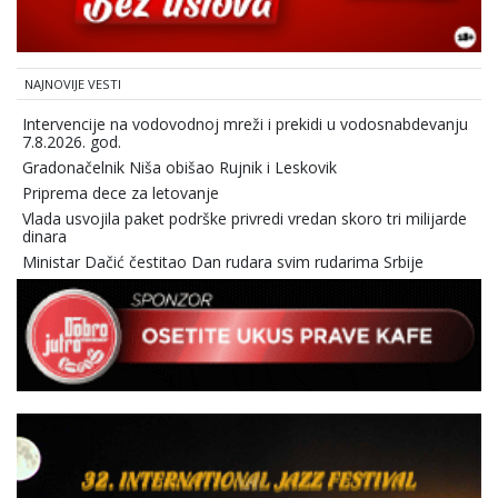
NAJNOVIJE VESTI
Intervencije na vodovodnoj mreži i prekidi u vodosnabdevanju
7.8.2026. god.
Gradonačelnik Niša obišao Rujnik i Leskovik
Priprema dece za letovanje
Vlada usvojila paket podrške privredi vredan skoro tri milijarde
dinara
Ministar Dačić čestitao Dan rudara svim rudarima Srbije