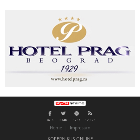
340K
234K
123K
12,123
Home
|
Impresum
KOPERNIKUS ONLINE