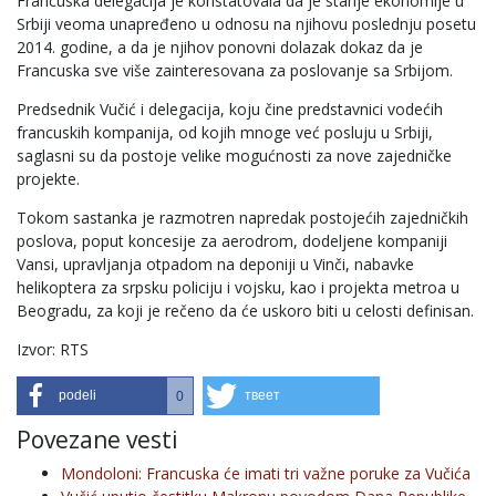
Francuska delegacija je konstatovala da je stanje ekonomije u
Srbiji veoma unapređeno u odnosu na njihovu poslednju posetu
2014. godine, a da je njihov ponovni dolazak dokaz da je
Francuska sve više zainteresovana za poslovanje sa Srbijom.
Predsednik Vučić i delegacija, koju čine predstavnici vodećih
francuskih kompanija, od kojih mnoge već posluju u Srbiji,
saglasni su da postoje velike mogućnosti za nove zajedničke
projekte.
Tokom sastanka je razmotren napredak postojećih zajedničkih
poslova, poput koncesije za aerodrom, dodeljene kompaniji
Vansi, upravljanja otpadom na deponiji u Vinči, nabavke
helikoptera za srpsku policiju i vojsku, kao i projekta metroa u
Beogradu, za koji je rečeno da će uskoro biti u celosti definisan.
Izvor: RTS
podeli
твеет
0
Povezane vesti
Mondoloni: Francuska će imati tri važne poruke za Vučića