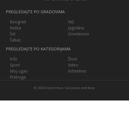
PREGLEDAJTE PO GRADOVIMA
Beograd
Niš
Raška
Jagodina
Šid
Smederevo
Šabac
PREGLEDAJTE PO KATEGORIJAMA
Info
Život
Sport
Video
Moj ugao
Infotehno
Pretraga
© 2026 Kopernikus. Sva prava zadržana.