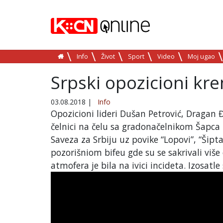
Info
Život
Sport
Video
Moj ugao
Srpski opozicioni kr
03.08.2018
|
Info
Opozicioni lideri Dušan Petrović, Dragan Đ
čelnici na čelu sa gradonačelnikom Šapc
Saveza za Srbiju uz povike “Lopovi”, “Šipta
pozorišniom bifeu gde su se sakrivali vi
atmofera je bila na ivici incideta. Izosatle