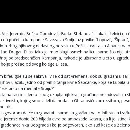
 Vuk Jeremić, Boško Obradović, Borko Stefanović i lokalni čelnici na č
a početku kampanje Saveza za Srbiju uz povike “Lopovi”, “Šiptari”
lastima zbog njihovog nedavnog boravka u Peći i susreta sa Albancima
ošao Dragan Đilas. Iako je imao blagi osmeh na licu, samo što nije ut
jednoj od predsedničkih kampanja, takođe je užurbano uleto u zgradu.
bolje prošao od svog kolege Đilasa.
 bifeu gde su se sakrivali više od sat vremena, dok su građani u sali
 njihov ulazak. Jedno od prvih pitanja kivne Šapčanke, koja se kupala u
oćete brzo da menjate Srbiju?”
a na ivici incidenta zbog okupljanijh kivnih građana nezadovoljnih š
h aktivnista, kojeg smo videli da hoda sa Obradovićevom svitom, pes
olnici.
pod izgovorom da će razgovarati samo sa građanima, odbili su da izađ
e Jeremić dobio 200 hiljada evra od ambasade Katara, da li je istina,
 gradonačelnika Beograda i ko je odgovoran, ako sud kaže da Zelenov