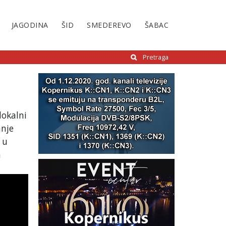
JAGODINA
ŠID
SMEDEREVO
ŠABAC
Pretraga
lokalni
anje
 u
a