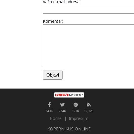
Vaša e-mail adresa:
Komentar:
340K
234K
123K
12,123
Home
|
Impresum
KOPERNIKUS ONLINE