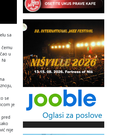
elu sa
,
 o čemu
rčao u
 Ni
 na
 znoju,
to se
nicom je
u pred
 kako
ić nije