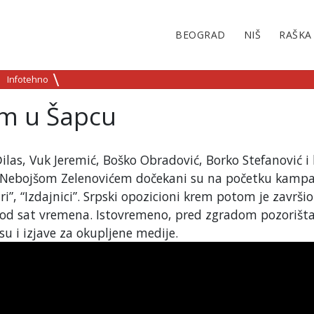
BEOGRAD
NIŠ
RAŠKA
Infotehno
em u Šapcu
ilas, Vuk Jeremić, Boško Obradović, Borko Stefanović i 
a Nebojšom Zelenovićem dočekani su na početku kamp
ri”, “Izdajnici”. Srpski opozicioni krem potom je završio
še od sat vremena. Istovremeno, pred zgradom pozorišt
 su i izjave za okupljene medije.