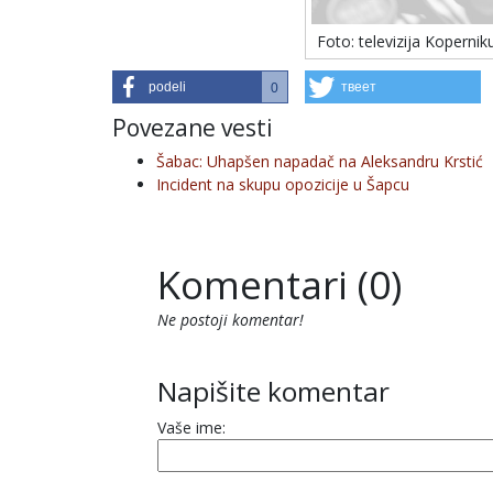
Foto: televizija Kopernik
podeli
твеет
0
Povezane vesti
Šabac: Uhapšen napadač na Aleksandru Krstić
Incident na skupu opozicije u Šapcu
Komentari (0)
Ne postoji komentar!
Napišite komentar
Vaše ime: