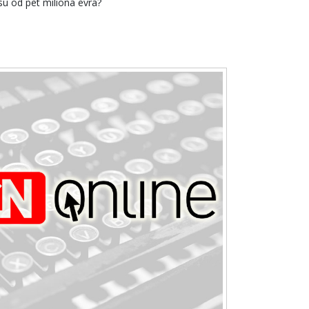
su od pet miliona evra?