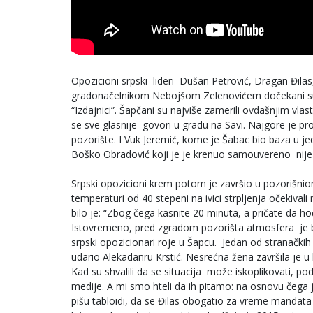
Opozicioni srpski lideri Dušan Petrović, Dragan Đilas,
gradonačelnikom Nebojšom Zelenovićem dočekani su n
“Izdajnici”. Šapčani su najviše zamerili ovdašnjim v
se sve glasnije govori u gradu na Savi. Najgore je pr
pozorište. I Vuk Jeremić, kome je Šabac bio baza u 
Boško Obradović koji je je krenuo samouvereno nije 
Srpski opozicioni krem potom je završio u pozorišniom
temperaturi od 40 stepeni na ivici strpljenja očekivali
bilo je: “Zbog čega kasnite 20 minuta, a pričate da h
Istovremeno, pred zgradom pozorišta atmosfera je bil
srpski opozicionari roje u Šapcu. Jedan od stranački
udario Alekadanru Krstić. Nesrećna žena završila je u b
Kad su shvalili da se situacija može iskoplikovati, 
medije. A mi smo hteli da ih pitamo: na osnovu čega j
pišu tabloidi, da se Đilas obogatio za vreme mandata