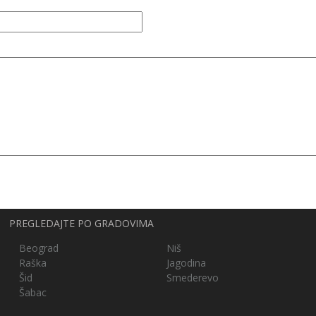
PREGLEDAJTE PO GRADOVIMA
Beograd
Niš
Raška
Jagodina
Šid
Smederevo
Šabac