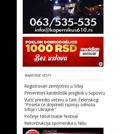
NAJNOVIJE VESTI
Registrovan zemljotres u Srbiji
Preventivni kardiološki pregledi u Supovcu
Vučić priredio večeru u čast Zelenskog:
"Poseta će doprineti razvoju odnosa
Srbije i Ukrajine"
Počinje Nišvil teatar festival
Rekontrukcija spomenika u Nišu