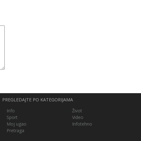
PREGLEDAJTE PO KATEGORIJAMA
Info
Život
Sport
Video
Moj ugao
Infotehno
Pretraga