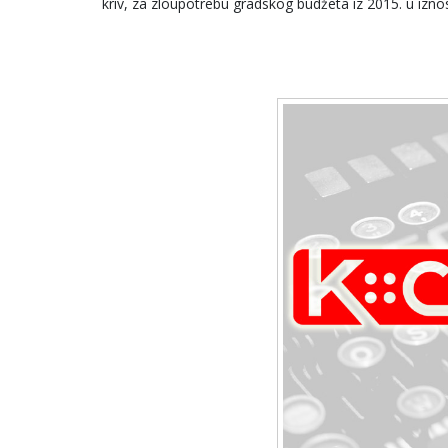
kriv, za zloupotrebu gradskog budžeta iz 2015. u izno