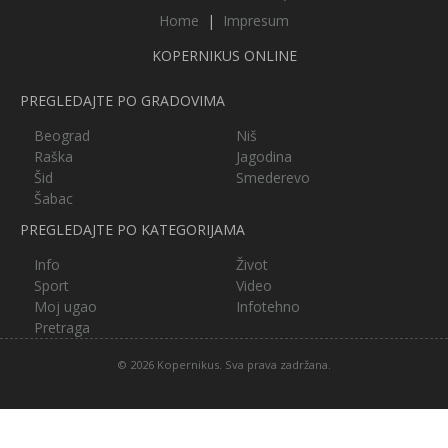
Home
|
Impresum
KOPERNIKUS ONLINE
PREGLEDAJTE PO GRADOVIMA
Beograd
Niš
Raška
Jagodina
Šid
Smederevo
Šabac
PREGLEDAJTE PO KATEGORIJAMA
Info
Život
Sport
Video
Moj ugao
Infotehno
Pretraga
© 2026 Kopernikus. Sva prava zadržana.