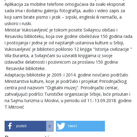
Aplikacija za mobilne telefone omogućava da svaki eksponat
sada ima i dodatnu galeriju fotografija, audio i video zapis za
koji sami birate pismo i jezik – srpski, engleski ili nemački, a
uskoro i ruski.
Ministar Vukosavljević je tokom posete Svilajncu obišao i
Resavsku biblioteku, koja ove godine obeležava 150 godina rada
i postojanja i jedna je od najstarijih ustanova kulture u Srbiji,
Vukosavljević je biblioteci poklonio 12 knjiga "Istorija civilizacije "
Vila Đuranta, a Svilajnčani su uzvratili knjigama iz svoje
izdavačke delatnosti i pozivnicom za proslavu 150 godina
Resavske biblioteke.
Adaptaciju biblioteke je 2009. i 2014. godine novčano podržalo
Ministarstva kulture, koje je podržalo i projekat Prirodnjačkog
centra pod nazivom "Digitalni muzej". Prirodnjački centar,
zahvaljujući podršci Turističke organizacije Srbije, biće prisutan i
na Sajmu turizma u Moskvi, u periodu od 11.-13.09.2018. godine.
T.Mitrović
podeli
твеет
0