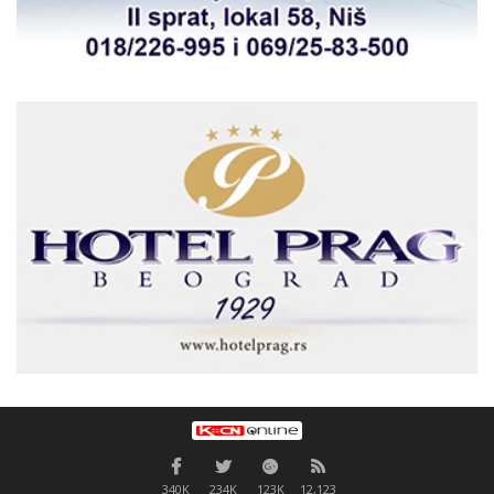
340K
234K
123K
12,123