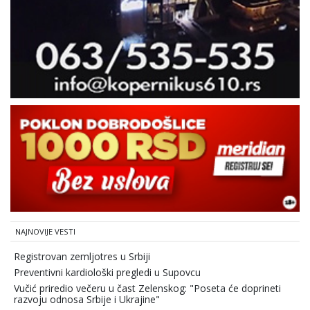
NAJNOVIJE VESTI
Registrovan zemljotres u Srbiji
Preventivni kardiološki pregledi u Supovcu
Vučić priredio večeru u čast Zelenskog: "Poseta će doprineti
razvoju odnosa Srbije i Ukrajine"