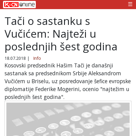
☰
Tači o sastanku s
Vučićem: Najteži u
poslednjih šest godina
18.07.2018
|
Info
Kosovski predsednik Hašim Tači je današnji
sastanak sa predsednikom Srbije Aleksandrom
Vučićem u Briselu, uz posredovanje šefice evropske
diplomatije Federike Mogerini, ocenio "najtežim u
poslednjih šest godina".