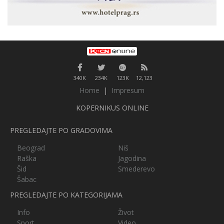
340K
234K
123K
12,123
Home
|
Impresum
KOPERNIKUS ONLINE
PREGLEDAJTE PO GRADOVIMA
Beograd
Niš
Raška
Jagodina
Šid
Smederevo
Šabac
PREGLEDAJTE PO KATEGORIJAMA
Info
Život
Sport
Video