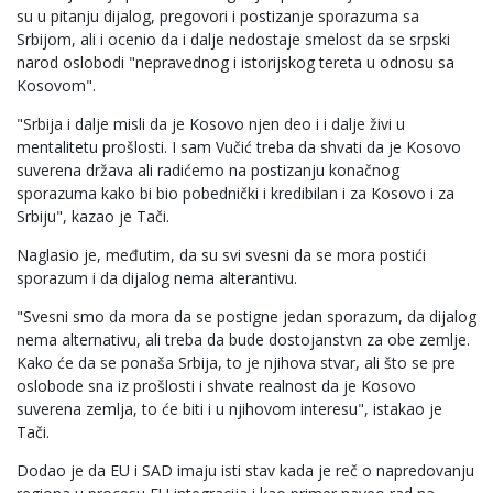
su u pitanju dijalog, pregovori i postizanje sporazuma sa
Srbijom, ali i ocenio da i dalje nedostaje smelost da se srpski
narod oslobodi "nepravednog i istorijskog tereta u odnosu sa
Kosovom".
"Srbija i dalje misli da je Kosovo njen deo i i dalje živi u
mentalitetu prošlosti. I sam Vučić treba da shvati da je Kosovo
suverena država ali radićemo na postizanju konačnog
sporazuma kako bi bio pobednički i kredibilan i za Kosovo i za
Srbiju", kazao je Tači.
Naglasio je, međutim, da su svi svesni da se mora postići
sporazum i da dijalog nema alterantivu.
"Svesni smo da mora da se postigne jedan sporazum, da dijalog
nema alternativu, ali treba da bude dostojanstvn za obe zemlje.
Kako će da se ponaša Srbija, to je njihova stvar, ali što se pre
oslobode sna iz prošlosti i shvate realnost da je Kosovo
suverena zemlja, to će biti i u njihovom interesu", istakao je
Tači.
Dodao je da EU i SAD imaju isti stav kada je reč o napredovanju