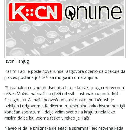
Izvor: Tanjug
Hašim Tači je posle nove runde razgovora ocenio da očekuje da
proces postane još teži sa mogućim ometanjima.
"Sastanak na nivou predsednika bio je kratak, mogu reći veoma
težak. Možda najkraći i najteži od svih sastanaka u poslednjih
šest godina. Ali naša posvećenost evropskoj budućnosti je
ozbiljna i odgovorna. Radićemo maksimalno kako bismo postigli
konačan sporazum. I dalje vidim svetlo na kraju tunela iako
mislim da će biti veoma teško", rekao je Tači.
Naveo je da je prištinska delegacija spremna i jedinstvena kada