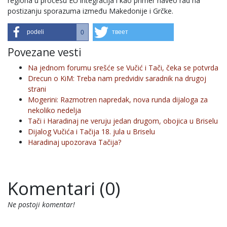
regiona u procesu EU integracija i kao primer naveo rad na
postizanju sporazuma između Makedonije i Grčke.
podeli
твеет
0
Povezane vesti
Na jednom forumu srešće se Vučić i Tači, čeka se potvrda
Drecun o KiM: Treba nam predvidiv saradnik na drugoj
strani
Mogerini: Razmotren napredak, nova runda dijaloga za
nekoliko nedelja
Tači i Haradinaj ne veruju jedan drugom, obojica u Briselu
Dijalog Vučića i Tačija 18. jula u Briselu
Haradinaj upozorava Tačija?
Komentari (0)
Ne postoji komentar!