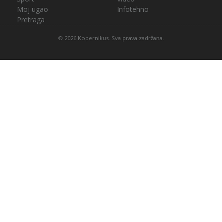
Moj ugao
Infotehno
Pretraga
© 2026 Kopernikus. Sva prava zadržana.