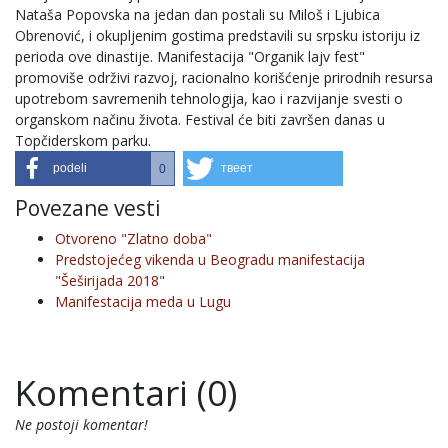
Nataša Popovska na jedan dan postali su Miloš i Ljubica
Obrenović, i okupljenim gostima predstavili su srpsku istoriju iz
perioda ove dinastije. Manifestacija "Organik lajv fest"
promoviše održivi razvoj, racionalno korišćenje prirodnih resursa
upotrebom savremenih tehnologija, kao i razvijanje svesti o
organskom načinu života. Festival će biti završen danas u
Topčiderskom parku.
podeli
твеет
0
Povezane vesti
Otvoreno "Zlatno doba"
Predstojećeg vikenda u Beogradu manifestacija
"Šeširijada 2018"
Manifestacija meda u Lugu
Komentari (0)
Ne postoji komentar!