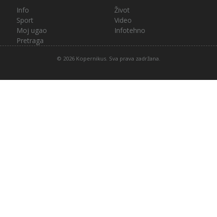
Info
Život
Sport
Video
Moj ugao
Infotehno
Pretraga
© 2026 Kopernikus. Sva prava zadržana.