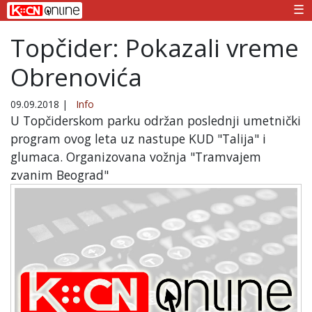
☰
Topčider: Pokazali vreme
Obrenovića
09.09.2018
|
Info
U Topčiderskom parku održan poslednji umetnički
program ovog leta uz nastupe KUD "Talija" i
glumaca. Organizovana vožnja "Tramvajem
zvanim Beograd"