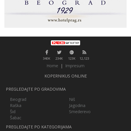
340K
234K
123K
12,123
Home
|
Impresum
KOPERNIKUS ONLINE
PREGLEDAJTE PO GRADOVIMA
Beograd
Niš
Raška
Jagodina
Šid
Smederevo
Šabac
PREGLEDAJTE PO KATEGORIJAMA