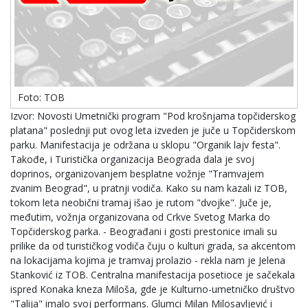
Foto: TOB
Izvor: Novosti Umetnički program "Pod krošnjama topčiderskog
platana" poslednji put ovog leta izveden je juče u Topčiderskom
parku. Manifestacija je održana u sklopu "Organik lajv festa".
Takođe, i Turistička organizacija Beograda dala je svoj
doprinos, organizovanjem besplatne vožnje "Tramvajem
zvanim Beograd", u pratnji vodiča. Kako su nam kazali iz TOB,
tokom leta neobični tramaj išao je rutom "dvojke". Juče je,
međutim, vožnja organizovana od Crkve Svetog Marka do
Topčiderskog parka. - Beograđani i gosti prestonice imali su
prilike da od turističkog vodiča čuju o kulturi grada, sa akcentom
na lokacijama kojima je tramvaj prolazio - rekla nam je Jelena
Stanković iz TOB. Centralna manifestacija posetioce je sačekala
ispred Konaka kneza Miloša, gde je Kulturno-umetničko društvo
"Talija" imalo svoj performans. Glumci Milan Milosavljević i