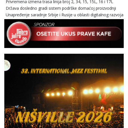
Privremena izmena trasa linija broj 2, 34, 15, 15L, 16 i 17L
Država dosledno gradi sistem podrške domaćoj proizvodnji
Unapređenje saradnje Srbije i Rusije u oblasti digitalnog razvoja