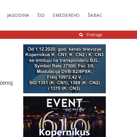
JAGODINA
ŠID
SMEDEREVO
ŠABAC
Pretraga
ćenoj