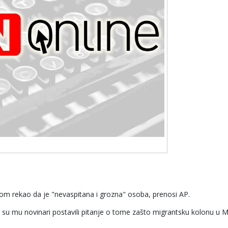
om rekao da je "nevaspitana i grozna" osoba, prenosi AP.
 su mu novinari postavili pitanje o tome zašto migrantsku kolonu u 