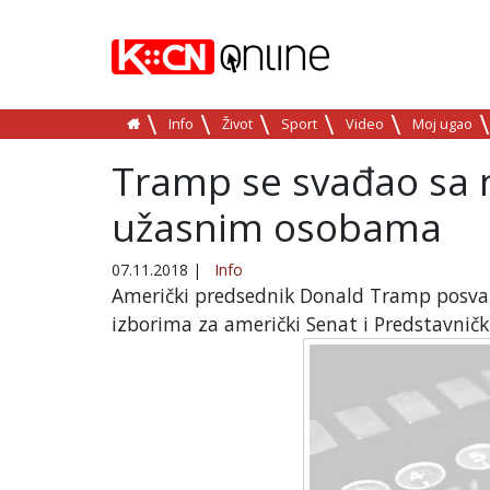
Info
Život
Sport
Video
Moj ugao
Tramp se svađao sa n
užasnim osobama
07.11.2018
|
Info
Američki predsednik Donald Tramp posvađ
izborima za američki Senat i Predstavnič