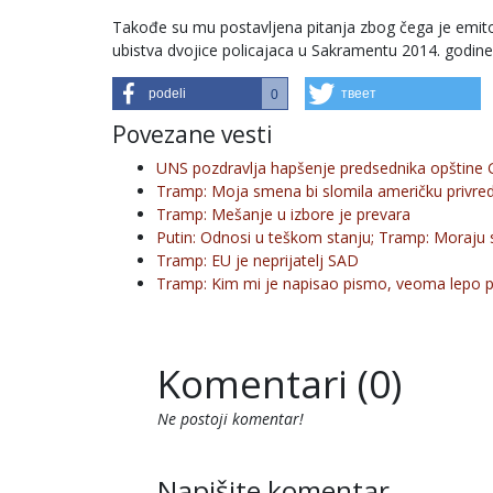
Takođe su mu postavljena pitanja zbog čega je emit
ubistva dvojice policajaca u Sakramentu 2014. godin
podeli
твеет
0
Povezane vesti
UNS pozdravlja hapšenje predsednika opštine 
Tramp: Moja smena bi slomila američku privre
Tramp: Mešanje u izbore je prevara
Putin: Odnosi u teškom stanju; Tramp: Moraju s
Tramp: EU je neprijatelj SAD
Tramp: Kim mi je napisao pismo, veoma lepo 
Komentari (0)
Ne postoji komentar!
Napišite komentar