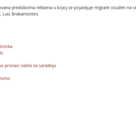
ovana predizborna reklama u kojoj se pojavljuje migrant osuđen na 
e, Luis Brakamontes.
Grocka
du
e pronaći načini za saradnju
pismo