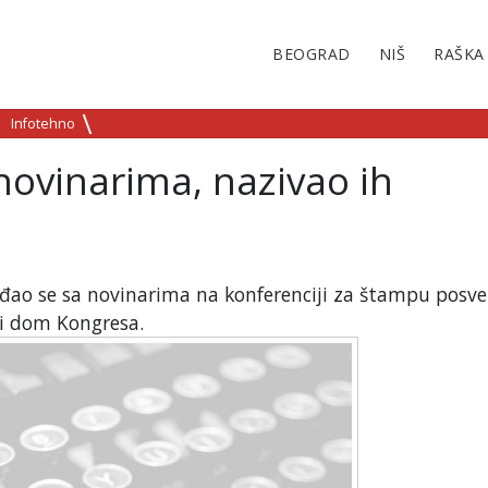
BEOGRAD
NIŠ
RAŠKA
Infotehno
ovinarima, nazivao ih
ao se sa novinarima na konferenciji za štampu posve
ki dom Kongresa.