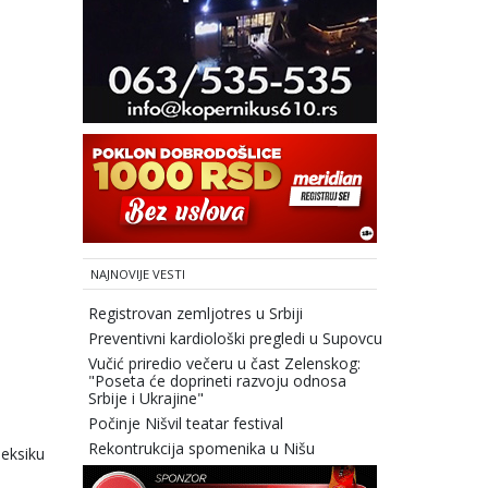
NAJNOVIJE VESTI
Registrovan zemljotres u Srbiji
Preventivni kardiološki pregledi u Supovcu
Vučić priredio večeru u čast Zelenskog:
"Poseta će doprineti razvoju odnosa
Srbije i Ukrajine"
Počinje Nišvil teatar festival
Rekontrukcija spomenika u Nišu
Meksiku