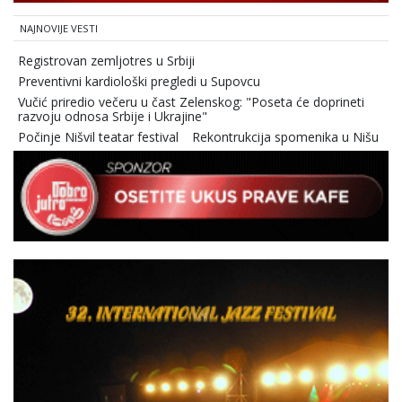
NAJNOVIJE VESTI
Registrovan zemljotres u Srbiji
Preventivni kardiološki pregledi u Supovcu
Vučić priredio večeru u čast Zelenskog: "Poseta će doprineti
razvoju odnosa Srbije i Ukrajine"
Počinje Nišvil teatar festival
Rekontrukcija spomenika u Nišu