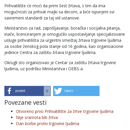
Prihvatilište će moći da primi šest žrtava, s tim da ima
mogućnosti za prihvat majki sa decom, a biće ispunjeni svi
savremeni standardi za taj vid ustanove.
Ministarstvo za rad, zapošljavanje, boračka i socijalna pitanja,
inače, licenciranjem je omogućilo uspostavljanje specijalizovane
usluge prihvatilišta za urgentni smeštaj žrtava trgovine ljudima
za osobe ženskog pola starije od 16 godina, kao organizacione
jedinice Centra za zaštitu žrtava trgovine ljudima.
Okrugli sto organizovao je Centar za zaštitu žrtava trgovine
ljudima, uz podršku Ministarstva i OEBS-a.
podeli
твеет
0
Povezane vesti
Otvoreno prvo Prihvatilište za žrtve trgovine ljudima
Nije sramota biti žrtva
Dan borbe protiv trgovine ljudima