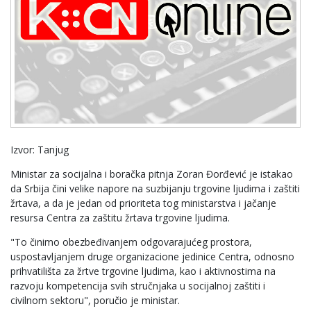
Izvor: Tanjug
Ministar za socijalna i boračka pitnja Zoran Đorđević je istakao
da Srbija čini velike napore na suzbijanju trgovine ljudima i zaštiti
žrtava, a da je jedan od prioriteta tog ministarstva i jačanje
resursa Centra za zaštitu žrtava trgovine ljudima.
"To činimo obezbeđivanjem odgovarajućeg prostora,
uspostavljanjem druge organizacione jedinice Centra, odnosno
prihvatilišta za žrtve trgovine ljudima, kao i aktivnostima na
razvoju kompetencija svih stručnjaka u socijalnoj zaštiti i
civilnom sektoru", poručio je ministar.