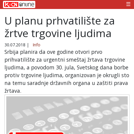
☰
U planu prhvatilište za
žrtve trgovine ljudima
30.07.2018
|
Info
Srbija planira da ove godine otvori prvo
prihvatilište za urgentni smeštaj žrtava trgovine
ljudima, a povodom 30. jula, Svetskog dana borbe
protiv trgovine ljudima, organizovan je okrugli sto
na temu saradnje državnih organa u zaštiti prava
žrtava.