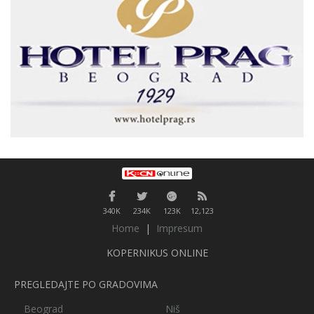
340K
234K
123K
12,123
Home
|
Impresum
KOPERNIKUS ONLINE
PREGLEDAJTE PO GRADOVIMA
Beograd
Niš