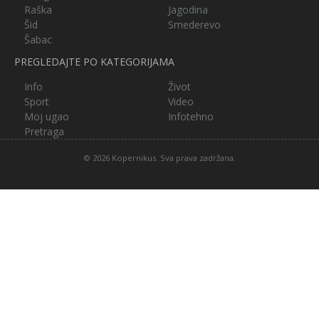
Raška
Jagodina
Šid
Smederevo
Šabac
PREGLEDAJTE PO KATEGORIJAMA
Info
Život
Sport
Video
Moj ugao
Infotehno
Pretraga
© 2026 Kopernikus. Sva prava zadržana.