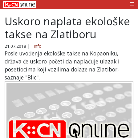
☰
Uskoro naplata ekološke
takse na Zlatiboru
21.07.2018
|
Info
Posle uvođenja ekološke takse na Kopaoniku,
država će uskoro početi da naplaćuje ulazak i
posetiocima koji vozilima dolaze na Zlatibor,
saznaje "Blic".