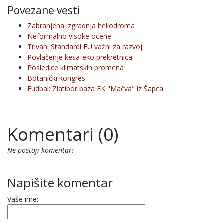
Povezane vesti
Zabranjena izgradnja heliodroma
Neformalno visoke ocene
Trivan: Standardi EU važni za razvoj
Povlačenje kesa-eko prekretnica
Posledice klimatskih promena
Botanički kongres
Fudbal: Zlatibor baza FK "Mačva" iz Šapca
Komentari (0)
Ne postoji komentar!
Napišite komentar
Vaše ime: