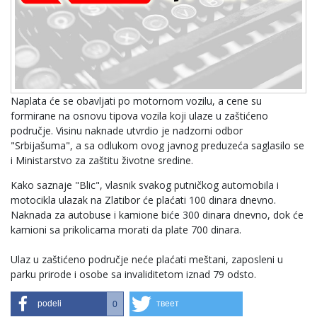
Naplata će se obavljati po motornom vozilu, a cene su
formirane na osnovu tipova vozila koji ulaze u zaštićeno
područje. Visinu naknade utvrdio je nadzorni odbor
"Srbijašuma", a sa odlukom ovog javnog preduzeća saglasilo se
i Ministarstvo za zaštitu životne sredine.
Kako saznaje "Blic", vlasnik svakog putničkog automobila i
motocikla ulazak na Zlatibor će plaćati 100 dinara dnevno.
Naknada za autobuse i kamione biće 300 dinara dnevno, dok će
kamioni sa prikolicama morati da plate 700 dinara.
Ulaz u zaštićeno područje neće plaćati meštani, zaposleni u
parku prirode i osobe sa invaliditetom iznad 79 odsto.
podeli
твеет
0