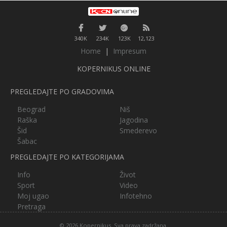
340K
234K
123K
12,123
Home
|
Impresum
KOPERNIKUS ONLINE
PREGLEDAJTE PO GRADOVIMA
Beograd
Niš
Raška
Jagodina
Šid
Smederevo
Šabac
PREGLEDAJTE PO KATEGORIJAMA
Info
Život
Sport
Video
Moj ugao
Infotehno
Pretraga
© 2026 Kopernikus. Sva prava zadržana.