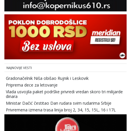
NAJNOVIJE VESTI
Gradonačelnik Niša obišao Rujnik i Leskovik
Priprema dece za letovanje
Vlada usvojila paket podrške privredi vredan skoro tri milijarde
dinara
Ministar Dačić čestitao Dan rudara svim rudarima Srbije
Privremena izmena trasa linija broj 2, 34, 15, 15L, 16 i 17L