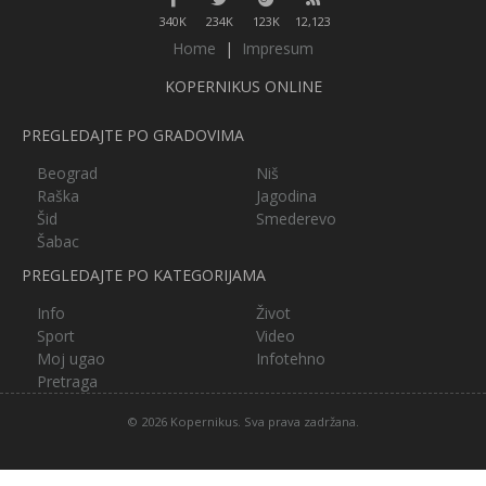
340K
234K
123K
12,123
Home
|
Impresum
KOPERNIKUS ONLINE
PREGLEDAJTE PO GRADOVIMA
Beograd
Niš
Raška
Jagodina
Šid
Smederevo
Šabac
PREGLEDAJTE PO KATEGORIJAMA
Info
Život
Sport
Video
Moj ugao
Infotehno
Pretraga
© 2026 Kopernikus. Sva prava zadržana.