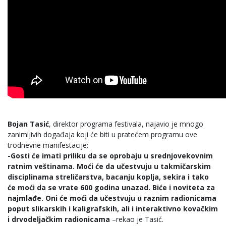
Bojan Tasić
, direktor programa festivala, najavio je mnogo
zanimljivih događaja koji će biti u pratećem programu ove
trodnevne manifestacije:
-Gosti će imati priliku da se oprobaju u srednjovekovnim
ratnim veštinama. Moći će da učestvuju u takmičarskim
disciplinama streličarstva, bacanju koplja, sekira i tako
će moći da se vrate 600 godina unazad. Biće i noviteta za
najmlađe. Oni će moći da učestvuju u raznim radionicama
poput slikarskih i kaligrafskih, ali i interaktivno kovačkim
i drvodeljačkim radionicama
–rekao je Tasić.