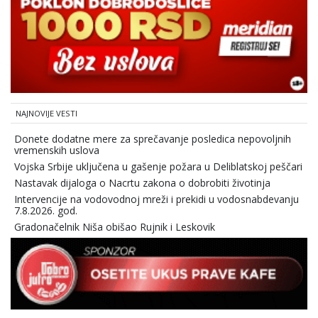
NAJNOVIJE VESTI
Donete dodatne mere za sprečavanje posledica nepovoljnih
vremenskih uslova
Vojska Srbije uključena u gašenje požara u Deliblatskoj peščari
Nastavak dijaloga o Nacrtu zakona o dobrobiti životinja
Intervencije na vodovodnoj mreži i prekidi u vodosnabdevanju
7.8.2026. god.
Gradonačelnik Niša obišao Rujnik i Leskovik