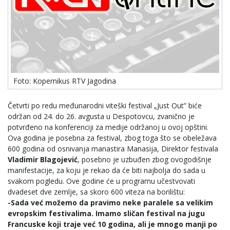
Foto: Kopernikus RTV Jagodina
Četvrti po redu međunarodni viteški festival „Just Out” biće
održan od 24. do 26. avgusta u Despotovcu, zvanično je
potvrđeno na konferenciji za medije održanoj u ovoj opštini.
Ova godina je posebna za festival, zbog toga što se obeležava
600 godina od osnivanja manastira Manasija, Direktor festivala
Vladimir Blagojević
, posebno je uzbuđen zbog ovogodišnje
manifestacije, za koju je rekao da će biti najbolja do sada u
svakom pogledu. Ove godine će u programu učestvovati
dvadeset dve zemlje, sa skoro 600 viteza na borilištu:
-Sada već možemo da pravimo neke paralele sa velikim
evropskim festivalima. Imamo sličan festival na jugu
Francuske koji traje već 10 godina, ali je mnogo manji po