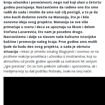
broju učesnika i posećenosti, nego naš koji ulazi u četvrtu
godinu postojanja. Nastavićemo da radimo ono što smo
radili do sada i mislim da smo naš cilj postigli, a to je da
smo bacili dodatno svetlo na Manasiju, što je i bila
osnovna ideja ovog projekta. Manasija se sve više
primećuje u svetu i deca se upoznaju sa likom i delom
Stefana Lazarevića, što nam je posebno drago.
Nastavićemo i dalje sa slavom naše kulturno istorijske
baštine i promocije našeg kraja. Prve godine smo molili
ljude da budu deo ovog projekta, a sada je obrnuta
situacija
–rekao je između ostalog Blagojević i osvrnuo se na
pozitivne reakcije posetilaca i učesnika iz inostranstva, koji su
atmosferu od prošle godine uporedili sa svetskom hit serijom
„Igre prestola“. On se tom prilikom zahvalio i sponzorima, ali i
medijima koji su dali podršku festivalu, svaki na svoj način.