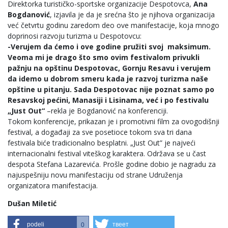
Direktorka turističko-sportske organizacije Despotovca,
Ana
Bogdanović
, izjavila je da je srećna što je njihova organizacija
već četvrtu godinu zaredom deo ove manifestacije, koja mnogo
doprinosi razvoju turizma u Despotovcu:
-Verujem da ćemo i ove godine pružiti svoj maksimum.
Veoma mi je drago što smo ovim festivalom privukli
pažnju na opštinu Despotovac, Gornju Resavu i verujem
da idemo u dobrom smeru kada je razvoj turizma naše
opštine u pitanju. Sada Despotovac nije poznat samo po
Resavskoj pećini, Manasiji i Lisinama, već i po festivalu
„Just Out“
–rekla je Bogdanović na konferenciji.
Tokom konferencije, prikazan je i promotivni film za ovogodišnji
festival, a događaji za sve posetioce tokom sva tri dana
festivala biće tradicionalno besplatni. „Just Out” je najveći
internacionalni festival viteškog karaktera. Održava se u čast
despota Stefana Lazarevića. Prošle godine dobio je nagradu za
najuspešniju novu manifestaciju od strane Udruženja
organizatora manifestacija.
Dušan Miletić
podeli
твеет
0