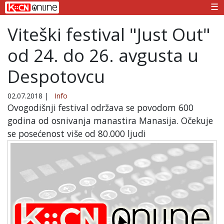
☰
Viteški festival "Just Out"
od 24. do 26. avgusta u
Despotovcu
02.07.2018
|
Info
Ovogodišnji festival održava se povodom 600
godina od osnivanja manastira Manasija. Očekuje
se posećenost više od 80.000 ljudi