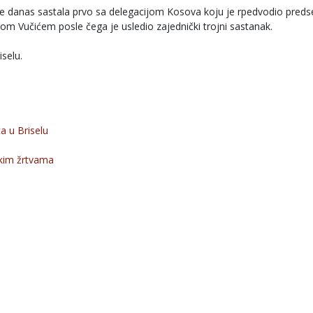
 se danas sastala prvo sa delegacijom Kosova koju je rpedvodio preds
m Vučićem posle čega je usledio zajednički trojni sastanak.
iselu.
a u Briselu
skim žrtvama