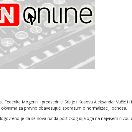
st Federika Mogerini i predsednici Srbije i Kosova Aleksandar Vučić i 
o okvirima za pravno obavezujući sporazum o normalizaciji odnosa.
dogovreno je da se nova runda političkog dijaloga na najvišem nivou 