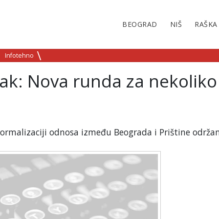
BEOGRAD
NIŠ
RAŠKA
Infotehno
nak: Nova runda za nekoliko
normalizaciji odnosa između Beograda i Prištine održan