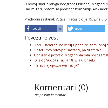
U novoj rundi dijaloga Beograda i Prištine, Mogerini
Hašim Tači, potom sa predsednikom Srbije Aleksandro
Prethodni sastanak Vučića i Tačija bio je 15. juna u Br
podeli
твеет
0
Povezane vesti
Tači i Haradinaj ne veruju jedan drugom, obojic
Brisel: Prvo odvojeni sastanci, pa trilaterala
Udruženje pozvalo Mogerini da oda poštu srp
Dijalog Vučića i Tačija 18. jula u Briselu
Haradinaj upozorava Tačija?
Komentari (0)
Ne postoji komentar!