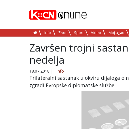
Info
Život
Sport
Video
Moj ugao
Završen trojni sasta
nedelja
18.07.2018
|
Info
Trilateralni sastanak u okviru dijaloga o 
zgradi Evropske diplomatske službe.