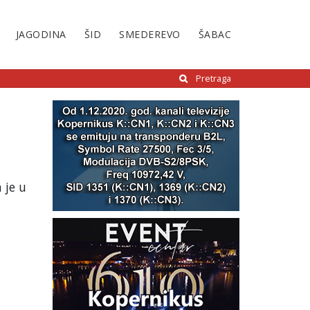
JAGODINA
ŠID
SMEDEREVO
ŠABAC
Pretraga
 je u