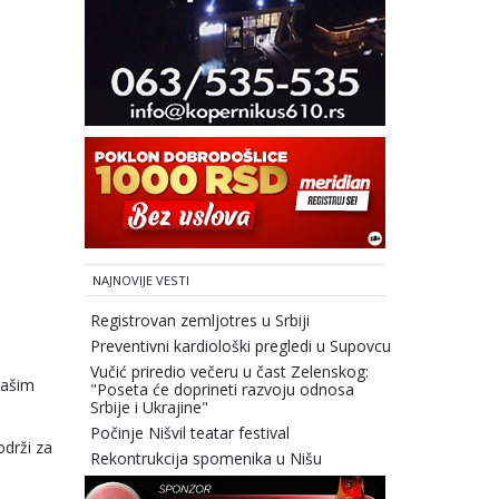
NAJNOVIJE VESTI
Registrovan zemljotres u Srbiji
Preventivni kardiološki pregledi u Supovcu
Vučić priredio večeru u čast Zelenskog:
Hašim
"Poseta će doprineti razvoju odnosa
Srbije i Ukrajine"
Počinje Nišvil teatar festival
održi za
Rekontrukcija spomenika u Nišu