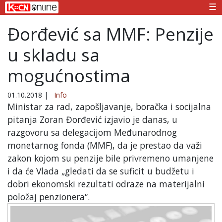
☰
Đorđević sa MMF: Penzije
u skladu sa
mogućnostima
01.10.2018
|
Info
Ministar za rad, zapošljavanje, boračka i socijalna
pitanja Zoran Đorđević izjavio je danas, u
razgovoru sa delegacijom Međunarodnog
monetarnog fonda (MMF), da je prestao da važi
zakon kojom su penzije bile privremeno umanjene
i da će Vlada „gledati da se suficit u budžetu i
dobri ekonomski rezultati odraze na materijalni
položaj penzionera“.