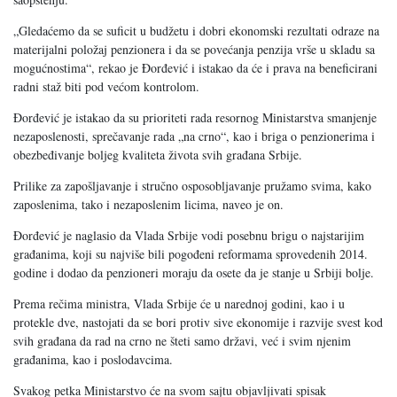
„Gledaćemo da se suficit u budžetu i dobri ekonomski rezultati odraze na
materijalni položaj penzionera i da se povećanja penzija vrše u skladu sa
mogućnostima“, rekao je Đorđević i istakao da će i prava na beneficirani
radni staž biti pod većom kontrolom.
Đorđević je istakao da su prioriteti rada resornog Ministarstva smanjenje
nezaposlenosti, sprečavanje rada „na crno“, kao i briga o penzionerima i
obezbeđivanje boljeg kvaliteta života svih građana Srbije.
Prilike za zapošljavanje i stručno osposobljavanje pružamo svima, kako
zaposlenima, tako i nezaposlenim licima, naveo je on.
Đorđević je naglasio da Vlada Srbije vodi posebnu brigu o najstarijim
građanima, koji su najviše bili pogođeni reformama sprovedenih 2014.
godine i dodao da penzioneri moraju da osete da je stanje u Srbiji bolje.
Prema rečima ministra, Vlada Srbije će u narednoj godini, kao i u
protekle dve, nastojati da se bori protiv sive ekonomije i razvije svest kod
svih građana da rad na crno ne šteti samo državi, već i svim njenim
građanima, kao i poslodavcima.
Svakog petka Ministarstvo će na svom sajtu objavljivati spisak