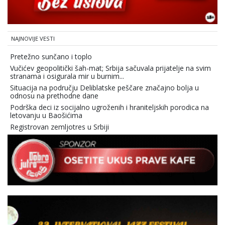
NAJNOVIJE VESTI
Pretežno sunčano i toplo
Vučićev geopolitički šah-mat; Srbija sačuvala prijatelje na svim
stranama i osigurala mir u burnim...
Situacija na području Deliblatske peščare značajno bolja u
odnosu na prethodne dane
Podrška deci iz socijalno ugroženih i hraniteljskih porodica na
letovanju u Baošićima
Registrovan zemljotres u Srbiji