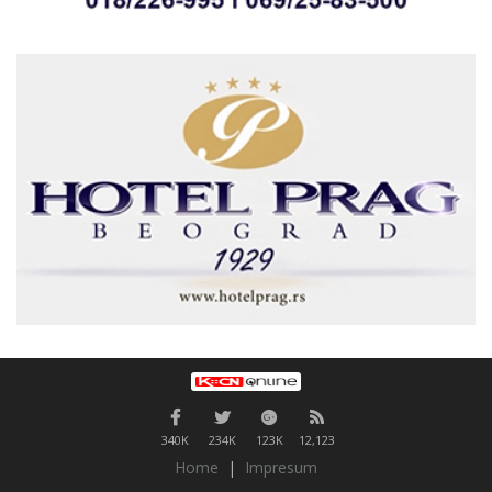
340K
234K
123K
12,123
Home
|
Impresum