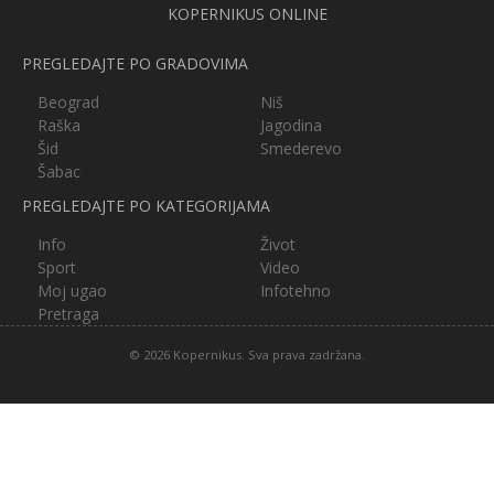
KOPERNIKUS ONLINE
PREGLEDAJTE PO GRADOVIMA
Beograd
Niš
Raška
Jagodina
Šid
Smederevo
Šabac
PREGLEDAJTE PO KATEGORIJAMA
Info
Život
Sport
Video
Moj ugao
Infotehno
Pretraga
© 2026 Kopernikus. Sva prava zadržana.