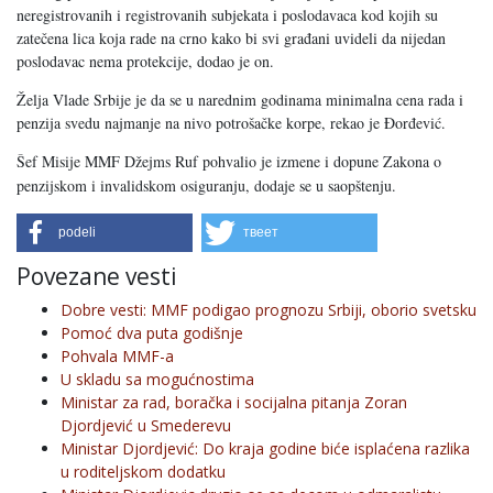
neregistrovanih i registrovanih subjekata i poslodavaca kod kojih su
zatečena lica koja rade na crno kako bi svi građani uvideli da nijedan
poslodavac nema protekcije, dodao je on.
Želja Vlade Srbije je da se u narednim godinama minimalna cena rada i
penzija svedu najmanje na nivo potrošačke korpe, rekao je Đorđević.
Šef Misije MMF Džejms Ruf pohvalio je izmene i dopune Zakona o
penzijskom i invalidskom osiguranju, dodaje se u saopštenju.
podeli
твеет
Povezane vesti
Dobre vesti: MMF podigao prognozu Srbiji, oborio svetsku
Pomoć dva puta godišnje
Pohvala MMF-a
U skladu sa mogućnostima
Ministar za rad, boračka i socijalna pitanja Zoran
Djordjević u Smederevu
Ministar Djordjević: Do kraja godine biće isplaćena razlika
u roditeljskom dodatku