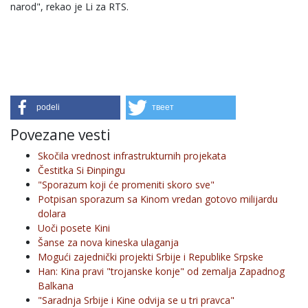
narod", rekao je Li za RTS.
podeli
твеет
Povezane vesti
Skočila vrednost infrastrukturnih projekata
Čestitka Si Đinpingu
"Sporazum koji će promeniti skoro sve"
Potpisan sporazum sa Kinom vredan gotovo milijardu
dolara
Uoči posete Kini
Šanse za nova kineska ulaganja
Mogući zajednički projekti Srbije i Republike Srpske
Han: Kina pravi "trojanske konje" od zemalja Zapadnog
Balkana
"Saradnja Srbije i Kine odvija se u tri pravca"