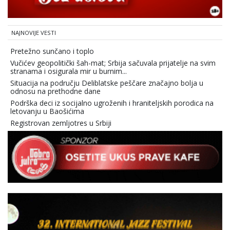
NAJNOVIJE VESTI
Pretežno sunčano i toplo
Vučićev geopolitički šah-mat; Srbija sačuvala prijatelje na svim
stranama i osigurala mir u burnim...
Situacija na području Deliblatske peščare značajno bolja u
odnosu na prethodne dane
Podrška deci iz socijalno ugroženih i hraniteljskih porodica na
letovanju u Baošićima
Registrovan zemljotres u Srbiji