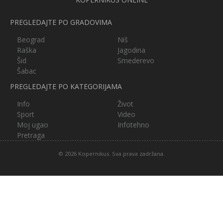
PREGLEDAJTE PO GRADOVIMA
Beograd
Niš
Raška
Jagodina
Šid
Smederevo
Šabac
PREGLEDAJTE PO KATEGORIJAMA
Info
Život
Sport
Video
Moj ugao
Infotehno
Pretraga
© 2026 Kopernikus. Sva prava zadržana.