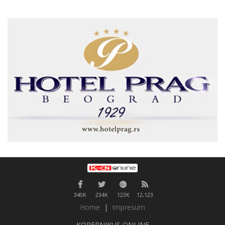
340K
234K
123K
12,123
Home
|
Impresum
KOPERNIKUS ONLINE