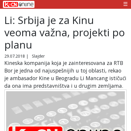
☰
Li: Srbija je za Kinu
veoma važna, projekti po
planu
29.07.2018
|
Slajder
Kineska kompanija koja je zainteresovana za RTB
Bor je jedna od najuspešnijih u toj oblasti, rekao
je ambasador Kine u Beogradu Li Mancang ističući
da ona ima predstavništva i u drugim zemljama.