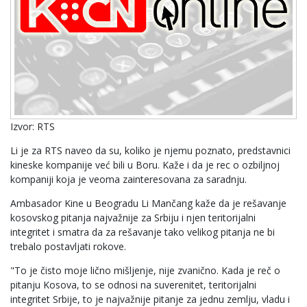
Izvor: RTS
Li je za RTS naveo da su, koliko je njemu poznato, predstavnici
kineske kompanije već bili u Boru. Kaže i da je rec o ozbiljnoj
kompaniji koja je veoma zainteresovana za saradnju.
Ambasador Kine u Beogradu Li Mančang kaže da je rešavanje
kosovskog pitanja najvažnije za Srbiju i njen teritorijalni
integritet i smatra da za rešavanje tako velikog pitanja ne bi
trebalo postavljati rokove.
"To je čisto moje lično mišljenje, nije zvanično. Kada je reč o
pitanju Kosova, to se odnosi na suverenitet, teritorijalni
integritet Srbije, to je najvažnije pitanje za jednu zemlju, vladu i