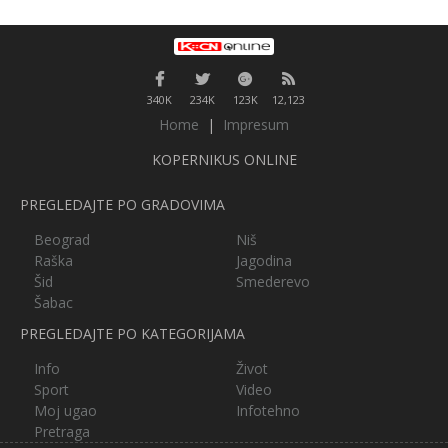
340K
234K
123K
12,123
Home
|
Impresum
KOPERNIKUS ONLINE
PREGLEDAJTE PO GRADOVIMA
Beograd
Niš
Raška
Jagodina
Šid
Smederevo
Šabac
PREGLEDAJTE PO KATEGORIJAMA
Info
Život
Sport
Video
Moj ugao
Infotehno
Pretraga