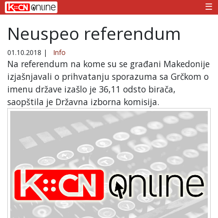
☰
Neuspeo referendum
01.10.2018
|
Info
Na referendum na kome su se građani Makedonije
izjašnjavali o prihvatanju sporazuma sa Grčkom o
imenu države izašlo je 36,11 odsto birača,
saopštila je Državna izborna komisija.