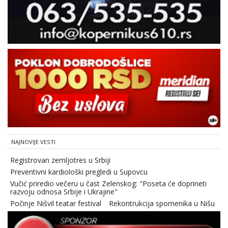
NAJNOVIJE VESTI
Registrovan zemljotres u Srbiji
Preventivni kardiološki pregledi u Supovcu
Vučić priredio večeru u čast Zelenskog: "Poseta će doprineti
razvoju odnosa Srbije i Ukrajine"
Počinje Nišvil teatar festival
Rekontrukcija spomenika u Nišu