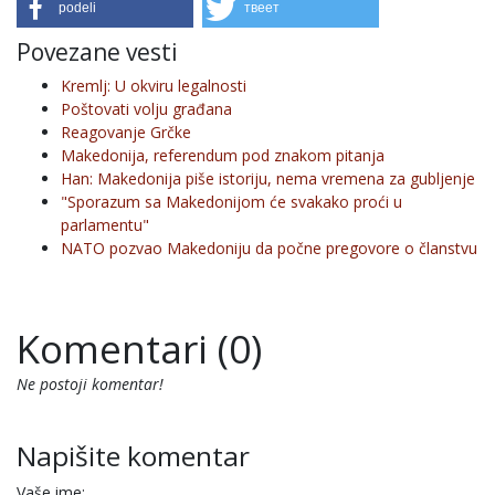
podeli
твеет
Povezane vesti
Kremlj: U okviru legalnosti
Poštovati volju građana
Reagovanje Grčke
Makedonija, referendum pod znakom pitanja
Han: Makedonija piše istoriju, nema vremena za gubljenje
"Sporazum sa Makedonijom će svakako proći u
parlamentu"
NATO pozvao Makedoniju da počne pregovore o članstvu
Komentari (0)
Ne postoji komentar!
Napišite komentar
Vaše ime: