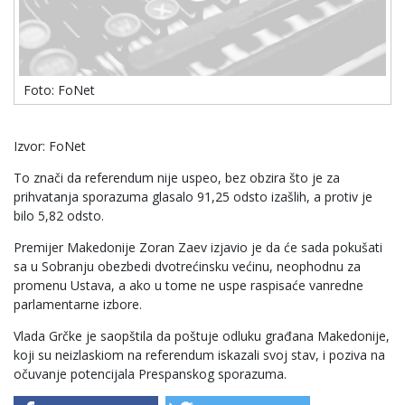
Foto: FoNet
Izvor: FoNet
To znači da referendum nije uspeo, bez obzira što je za
prihvatanja sporazuma glasalo 91,25 odsto izašlih, a protiv je
bilo 5,82 odsto.
Premijer Makedonije Zoran Zaev izjavio je da će sada pokušati
sa u Sobranju obezbedi dvotrećinsku većinu, neophodnu za
promenu Ustava, a ako u tome ne uspe raspisaće vanredne
parlamentarne izbore.
Vlada Grčke je saopštila da poštuje odluku građana Makedonije,
koji su neizlaskiom na referendum iskazali svoj stav, i poziva na
očuvanje potencijala Prespanskog sporazuma.