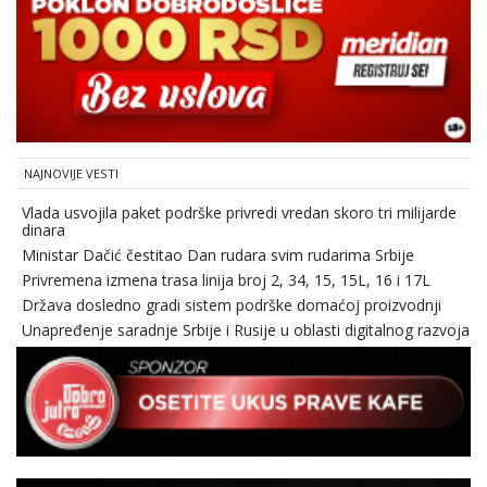
NAJNOVIJE VESTI
Vlada usvojila paket podrške privredi vredan skoro tri milijarde
dinara
Ministar Dačić čestitao Dan rudara svim rudarima Srbije
Privremena izmena trasa linija broj 2, 34, 15, 15L, 16 i 17L
Država dosledno gradi sistem podrške domaćoj proizvodnji
Unapređenje saradnje Srbije i Rusije u oblasti digitalnog razvoja