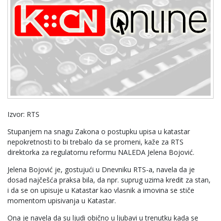
Izvor: RTS
Stupanjem na snagu Zakona o postupku upisa u katastar
nepokretnosti to bi trebalo da se promeni, kaže za RTS
direktorka za regulatornu reformu NALEDA Jelena Bojović.
Jelena Bojović je, gostujući u Dnevniku RTS-a, navela da je
dosad najčešća praksa bila, da npr. suprug uzima kredit za stan,
i da se on upisuje u Katastar kao vlasnik a imovina se stiče
momentom upisivanja u Katastar.
Ona je navela da su ljudi obično u ljubavi u trenutku kada se