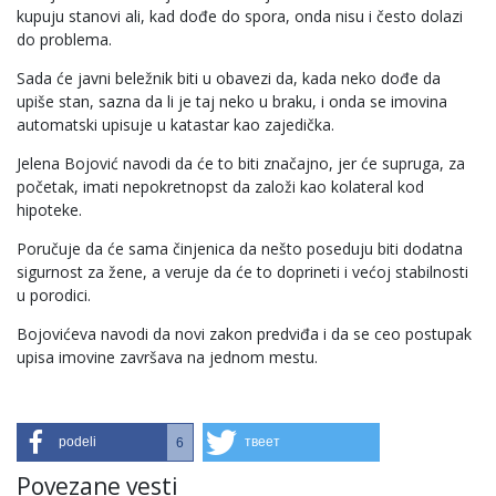
kupuju stanovi ali, kad dođe do spora, onda nisu i često dolazi
do problema.
Sada će javni beležnik biti u obavezi da, kada neko dođe da
upiše stan, sazna da li je taj neko u braku, i onda se imovina
automatski upisuje u katastar kao zajedička.
Jelena Bojović navodi da će to biti značajno, jer će supruga, za
početak, imati nepokretnopst da založi kao kolateral kod
hipoteke.
Poručuje da će sama činjenica da nešto poseduju biti dodatna
sigurnost za žene, a veruje da će to doprineti i većoj stabilnosti
u porodici.
Bojovićeva navodi da novi zakon predviđa i da se ceo postupak
upisa imovine završava na jednom mestu.
podeli
твеет
6
Povezane vesti