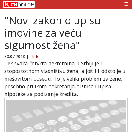
☰
"Novi zakon o upisu
imovine za veću
sigurnost žena"
30.07.2018
|
Info
Tek svaka četvrta nekretnina u Srbiji je u
stopostotnom vlasništvu žena, a još 11 odsto je u
mešovitom posedu. To je veliki problem za žene,
posebno prilikom pokretanja biznisa i upisa
hipoteke za podizanje kredita.