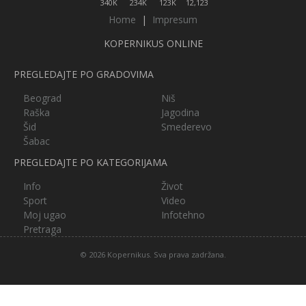
340K
234K
123K
12,123
Home
|
Impresum
KOPERNIKUS ONLINE
PREGLEDAJTE PO GRADOVIMA
Beograd
Niš
Raška
Jagodina
Šid
Smederevo
Šabac
PREGLEDAJTE PO KATEGORIJAMA
Info
Život
Sport
Video
Moj ugao
Infotehno
Pretraga
© 2026 Kopernikus. Sva prava zadržana.