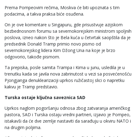
Prema Pompeovim rečima, Moskva će biti upoznata s tim
podacima, a takva praksa biće osuđena.
On je ove komentare u Singapuru, gde prisustvuje azijskom
bezbednosnom forumu sa severnokorejskim ministrom spoljnih
poslova, izneo nakon što je Bela kuća u četvrtak saopštila da je
predsednik Donald Tramp primio novo pismo od
severnokorejskog lidera Kim Džong Una na koje je brzo
odgovorio, takođe pismom.
Ta prepiska, posle samita Trampa i Kima u junu, usledila je u
trenutku kada se javila nova zabrinutost u vezi sa posvećenošću
Pjongjanga denuklearizaciji uprkos ružičastoj slici o napretku
kakvu je Tramp predstavio.
Turska ostaje ključna saveznica SAD
Uprkos naglom pogoršanju odnosa zbog zatvaranja američkog
pastora, SAD i Turska ostaju vredni partneri, izjavio je Pompeo,
istakavši da će dve zemlje nastaviti da sarađuju u okviru NATO i
na drugim poljima.