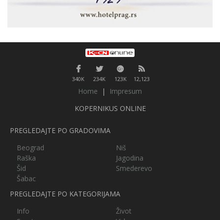
340K
234K
123K
12,123
Home
|
Impresum
KOPERNIKUS ONLINE
PREGLEDAJTE PO GRADOVIMA
Beograd
Niš
Raška
Jagodina
Šid
Smederevo
Šabac
PREGLEDAJTE PO KATEGORIJAMA
Info
Život