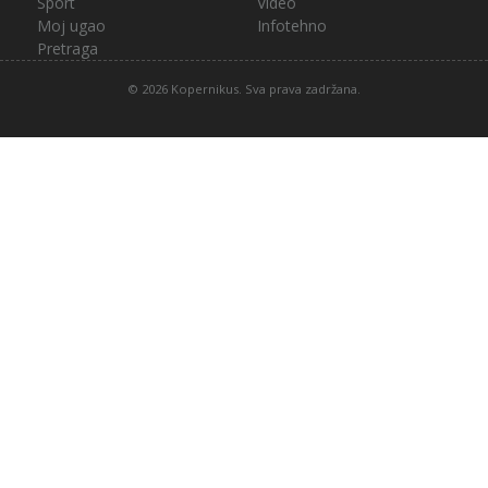
Sport
Video
Moj ugao
Infotehno
Pretraga
© 2026 Kopernikus. Sva prava zadržana.