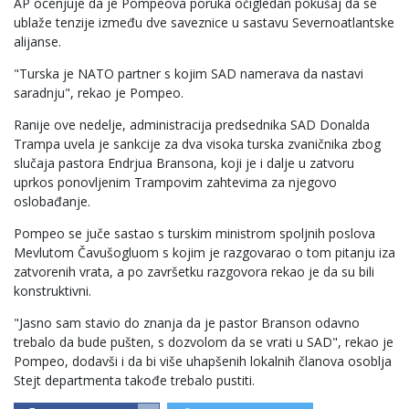
AP ocenjuje da je Pompeova poruka očigledan pokušaj da se
ublaže tenzije između dve saveznice u sastavu Severnoatlantske
alijanse.
"Turska je NATO partner s kojim SAD namerava da nastavi
saradnju", rekao je Pompeo.
Ranije ove nedelje, administracija predsednika SAD Donalda
Trampa uvela je sankcije za dva visoka turska zvaničnika zbog
slučaja pastora Endrjua Bransona, koji je i dalje u zatvoru
uprkos ponovljenim Trampovim zahtevima za njegovo
oslobađanje.
Pompeo se juče sastao s turskim ministrom spoljnih poslova
Mevlutom Čavušogluom s kojim je razgovarao o tom pitanju iza
zatvorenih vrata, a po završetku razgovora rekao je da su bili
konstruktivni.
"Jasno sam stavio do znanja da je pastor Branson odavno
trebalo da bude pušten, s dozvolom da se vrati u SAD", rekao je
Pompeo, dodavši i da bi više uhapšenih lokalnih članova osoblja
Stejt departmenta takođe trebalo pustiti.