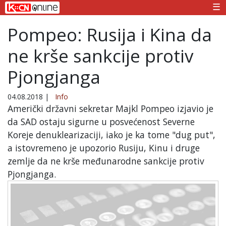
☰
Pompeo: Rusija i Kina da
ne krše sankcije protiv
Pjongjanga
04.08.2018
|
Info
Američki državni sekretar Majkl Pompeo izjavio je
da SAD ostaju sigurne u posvećenost Severne
Koreje denuklearizaciji, iako je ka tome "dug put",
a istovremeno je upozorio Rusiju, Kinu i druge
zemlje da ne krše međunarodne sankcije protiv
Pjongjanga.