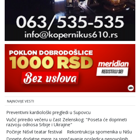
NAJNOVIJE VESTI
Preventivni kardiološki pregledi u Supovcu
Vučić priredio večeru u čast Zelenskog: "Poseta će doprineti
razvoju odnosa Srbije i Ukrajine"
Počinje Nišvil teatar festival
Rekontrukcija spomenika u Nišu
Donete dodatne mere za sprečavanje posledica nepovoljnih