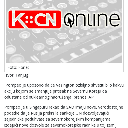
Foto: Fonet
Izvor: Tanjug
Pompeo je upozorio da će Vašington ozbiljno shvatiti bilo kakvu
akciju kojom se smanjuje pritisak na Severnu Koreju da
odustane od nuklearnog naoružanja, prenosi AP.
Pompeo je u Singapuru rekao da SAD imaju nove, verodostojne
podatke da je Rusija prekršila sankcije UN dozvoljavajući
zajedničke poduhvate sa severnokorejskim kompanijama i
izdajući nove dozvole za severnokorejske radnike u toj zemlji.