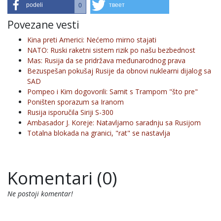
podeli
твеет
0
Povezane vesti
Kina preti Americi: Nećemo mirno stajati
NATO: Ruski raketni sistem rizik po našu bezbednost
Mas: Rusija da se pridržava međunarodnog prava
Bezuspešan pokušaj Rusije da obnovi nuklearni dijalog sa
SAD
Pompeo i Kim dogovorili: Samit s Trampom "što pre"
Poništen sporazum sa Iranom
Rusija isporučila Siriji S-300
Ambasador J. Koreje: Natavljamo saradnju sa Rusijom
Totalna blokada na granici, "rat" se nastavlja
Komentari (0)
Ne postoji komentar!