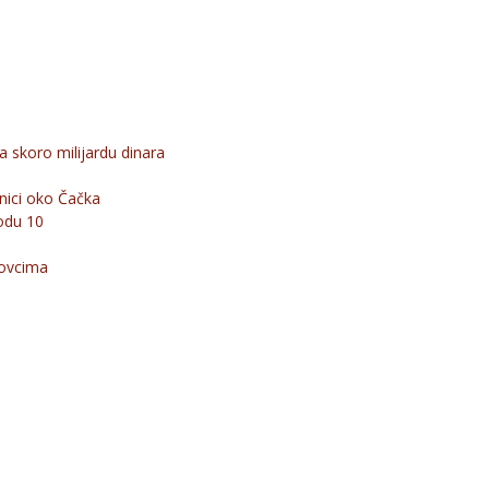
a skoro milijardu dinara
nici oko Čačka
odu 10
rovcima