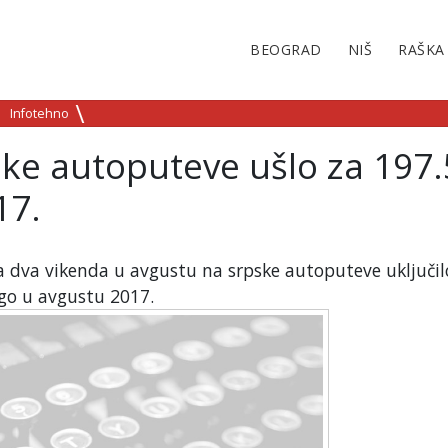
BEOGRAD
NIŠ
RAŠKA
Infotehno
pske autoputeve ušlo za 197
17.
va dva vikenda u avgustu na srpske autoputeve uključil
ego u avgustu 2017.