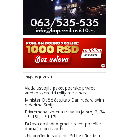
NAJNOVIJE VESTI
Vlada usvojila paket podrške privredi
vredan skoro tri milijarde dinara
Ministar Dačić čestitao Dan rudara svim
rudarima Srbije
Privremena izmena trasa linija broj 2, 34,
15, 15L, 16 i 17L
Država dosledno gradi sistem podrške
domaćoj proizvodnji
Unapređenje saradnje Srbije i Rusije u