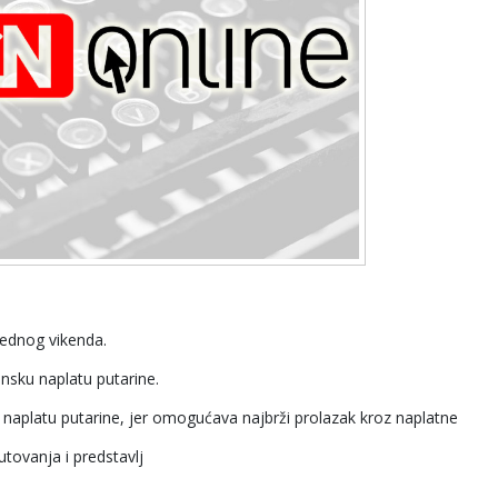
rednog vikenda.
onsku naplatu putarine.
u naplatu putarine, jer omogućava najbrži prolazak kroz naplatne
tovanja i predstavlj