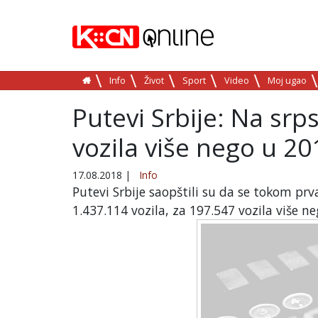
Info
Život
Sport
Video
Moj ugao
Putevi Srbije: Na sr
vozila više nego u 20
17.08.2018
|
Info
Putevi Srbije saopštili su da se tokom pr
1.437.114 vozila, za 197.547 vozila više n