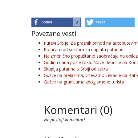
podeli
твеет
0
Povezane vesti
Putevi Srbije: Za praznik prihod na autoputevim
Pojačan rad sektora za naplatu putarine
Naizmenično propuštanje saobraćaja na obilaz
Godinu dana posle roka: Nove deonice na Kori
Skuplja putarina u Srbiji od sutra
Gužve na prelazima, višesatno čekanje na Bat
Gužve na granicama zbog smene turista
Komentari (0)
Ne postoji komentar!