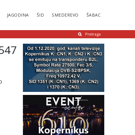
JAGODINA
ŠID
SMEDEREVO
ŠABAC
Pretraga
.547
o