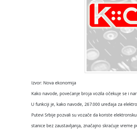
Izvor: Nova ekonomija
Kako navode, povećanje broja vozila očekuje se i na
U funkciji je, kako navode, 267.000 uređaja za elektr
Putevi Srbije pozvali su vozače da koriste elektronsk
stanice bez zaustavljanja, značajno skraćuje vreme pu