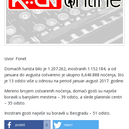
Izvor: Fonet
Domaćih turista bilo je 1.207.262, inostranih 1.152.184, a od
januara do avgusta ostvareno je ukupno 6,646.888 noćenja, što
je 13 odsto više u odnosu na period januar-avgust 2017. godine.
Mereno brojem ostvarenih noćenja, domaći gosti su najviše
boravili u banjskim mestima – 39 odsto, a slede planinski centri
– 35 odsto.
Inostrani gosti najviše su boravili u Beogradu – 51 odsto.
podeli
твеет
0