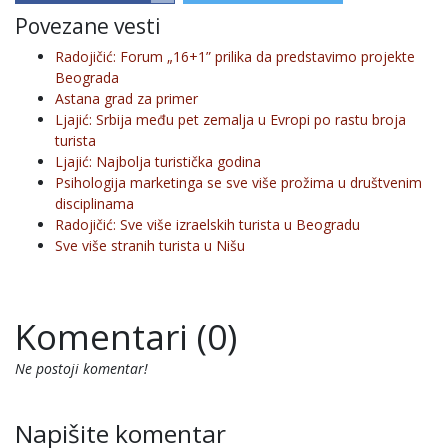
Povezane vesti
Radojičić: Forum „16+1” prilika da predstavimo projekte
Beograda
Astana grad za primer
Ljajić: Srbija među pet zemalja u Evropi po rastu broja
turista
Ljajić: Najbolja turistička godina
Psihologija marketinga se sve više prožima u društvenim
disciplinama
Radojičić: Sve više izraelskih turista u Beogradu
Sve više stranih turista u Nišu
Komentari (0)
Ne postoji komentar!
Napišite komentar