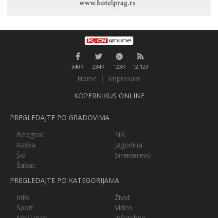
340K
234K
123K
12,123
Home
|
Impresum
KOPERNIKUS ONLINE
PREGLEDAJTE PO GRADOVIMA
Beograd
Niš
Raška
Jagodina
Šid
Smederevo
Šabac
PREGLEDAJTE PO KATEGORIJAMA
Info
Život
Sport
Video
Moj ugao
Infotehno