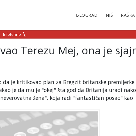
BEOGRAD
NIŠ
RAŠKA
Infotehno
vao Terezu Mej, ona je sjaj
 da je kritikovao plan za Bregzit britanske premijerke
kao je da mu je "okej" šta god da Britanija uradi nako
 "neverovatna žena", koja radi "fantastičan posao" kao