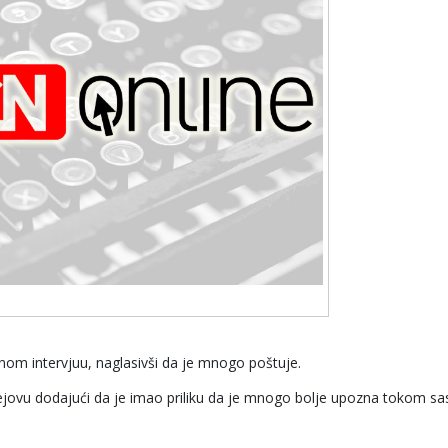
rnom intervjuu, naglasivši da je mnogo poštuje.
ejovu dodajući da je imao priliku da je mnogo bolje upozna tokom sa