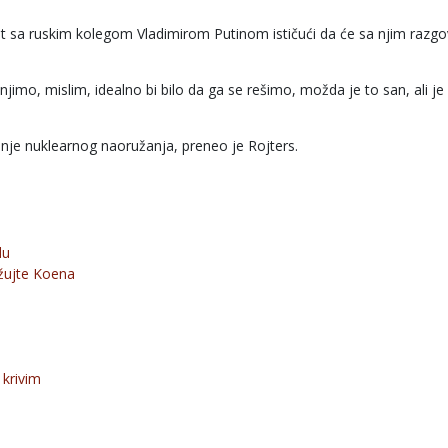
et sa ruskim kolegom Vladimirom Putinom ističući da će sa njim razgo
o, mislim, idealno bi bilo da ga se rešimo, možda je to san, ali je
enje nuklearnog naoružanja, preneo je Rojters.
du
žujte Koena
 krivim