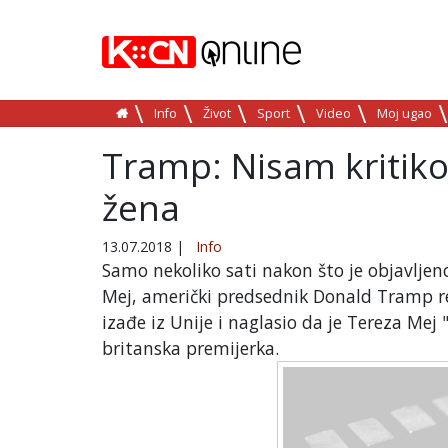
Info
Život
Sport
Video
Moj ugao
Tramp: Nisam kritiko
žena
13.07.2018
|
Info
Samo nekoliko sati nakon što je objavljeno
Mej, američki predsednik Donald Tramp re
izađe iz Unije i naglasio da je Tereza Mej
britanska premijerka.