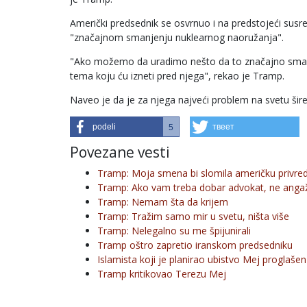
Američki predsednik se osvrnuo i na predstojeći susr
"značajnom smanjenju nuklearnog naoružanja".
"Ako možemo da uradimo nešto da to značajno smanjim
tema koju ću izneti pred njega", rekao je Tramp.
Naveo je da je za njega najveći problem na svetu šir
podeli
твеет
5
Povezane vesti
Tramp: Moja smena bi slomila američku privre
Tramp: Ako vam treba dobar advokat, ne anga
Tramp: Nemam šta da krijem
Tramp: Tražim samo mir u svetu, ništa više
Tramp: Nelegalno su me špijunirali
Tramp oštro zapretio iranskom predsedniku
Islamista koji je planirao ubistvo Mej proglašen
Tramp kritikovao Terezu Mej