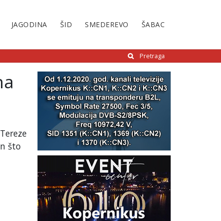
JAGODINA
ŠID
SMEDEREVO
ŠABAC
Pretraga
na
 Tereze
n što