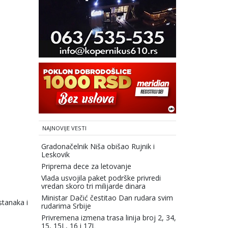
NAJNOVIJE VESTI
Gradonačelnik Niša obišao Rujnik i
Leskovik
Priprema dece za letovanje
Vlada usvojila paket podrške privredi
vredan skoro tri milijarde dinara
Ministar Dačić čestitao Dan rudara svim
stanaka i
rudarima Srbije
Privremena izmena trasa linija broj 2, 34,
15, 15L, 16 i 17L