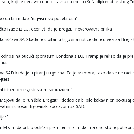
onson, koji je nedavno dao ostavku na mesto šefa diplomatije zbog 
o da bi im dao "najviši nivo posebnosti".
to izađe iz EU, ocenivši da je Bregzit "neverovatna prilika".
orišćava SAD kada je u pitanju trgovina i ističe da je u vezi sa Bregz
.
e odnosi na budući sporazum Londona s EU, Tramp je rekao da je pre
iti.
va SAD kada je u pitanju trgovina. To je sramota, tako da se ne radi 
jters.
ambicioznom trgovinskom sporazumu".
jovu da je "uništila Bregzit" i dodao da bi bilo kakav njen pokušaj d
ovatnim unosan trgovinski sporazum sa SAD.
jer".
islim da bi bio odličan premijer, mislim da ima ono što je potrebn