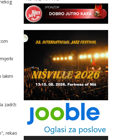
"mekog
itom
mijerki
o lakim
a zadrži
o", rekao