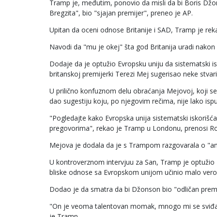
Tramp je, međutim, ponovio da misli da bi Boris Dž
Bregzita", bio "sjajan premijer", preneo je AP.
Upitan da oceni odnose Britanije i SAD, Tramp je reka
Navodi da "mu je okej" šta god Britanija uradi nakon š
Dodaje da je optužio Evropsku uniju da sistematski isk
britanskoj premijerki Terezi Mej sugerisao neke stvari
U prilično konfuznom delu obraćanja Mejovoj, koji s
dao sugestiju koju, po njegovim rečima, nije lako ispun
"Pogledajte kako Evropska unija sistematski iskorišća
pregovorima", rekao je Tramp u Londonu, prenosi Ro
Mejova je dodala da je s Trampom razgovarala o "
U kontroverznom intervjuu za San, Tramp je optužio Me
bliske odnose sa Evropskom unijom učinio malo ver
Dodao je da smatra da bi Džonson bio "odličan premi
"On je veoma talentovan momak, mnogo mi se sviđa. M
je Tramp.