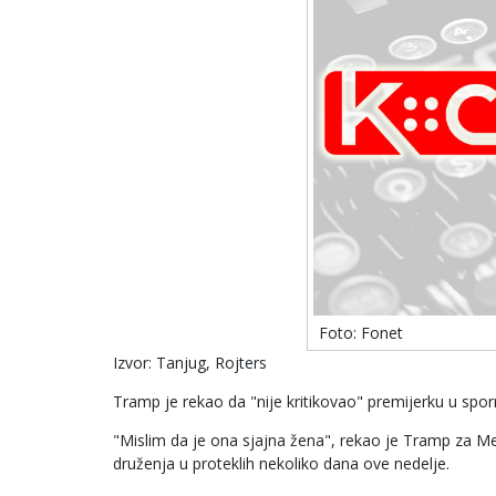
Foto: Fonet
Izvor: Tanjug, Rojters
Tramp je rekao da "nije kritikovao" premijerku u spo
"Mislim da je ona sjajna žena", rekao je Tramp za M
druženja u proteklih nekoliko dana ove nedelje.