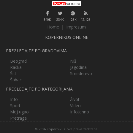
340K
234K
123K
12,123
Home
|
Impresum
KOPERNIKUS ONLINE
PREGLEDAJTE PO GRADOVIMA
Beograd
Niš
Raška
Jagodina
Šid
Smederevo
Šabac
PREGLEDAJTE PO KATEGORIJAMA
Info
Život
Sport
Video
Moj ugao
Infotehno
Pretraga
© 2026 Kopernikus. Sva prava zadržana.