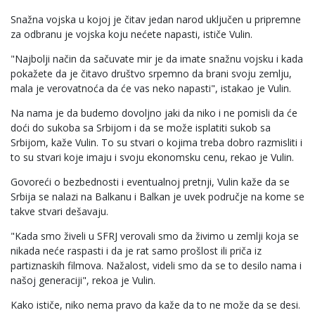
Snažna vojska u kojoj je čitav jedan narod uključen u pripremne
za odbranu je vojska koju nećete napasti, ističe Vulin.
"Najbolji način da sačuvate mir je da imate snažnu vojsku i kada
pokažete da je čitavo društvo srpemno da brani svoju zemlju,
mala je verovatnoća da će vas neko napasti", istakao je Vulin.
Na nama je da budemo dovoljno jaki da niko i ne pomisli da će
doći do sukoba sa Srbijom i da se može isplatiti sukob sa
Srbijom, kaže Vulin. To su stvari o kojima treba dobro razmisliti i
to su stvari koje imaju i svoju ekonomsku cenu, rekao je Vulin.
Govoreći o bezbednosti i eventualnoj pretnji, Vulin kaže da se
Srbija se nalazi na Balkanu i Balkan je uvek područje na kome se
takve stvari dešavaju.
"Kada smo živeli u SFRJ verovali smo da živimo u zemlji koja se
nikada neće raspasti i da je rat samo prošlost ili priča iz
partiznaskih filmova. Nažalost, videli smo da se to desilo nama i
našoj generaciji", rekoa je Vulin.
Kako ističe, niko nema pravo da kaže da to ne može da se desi.