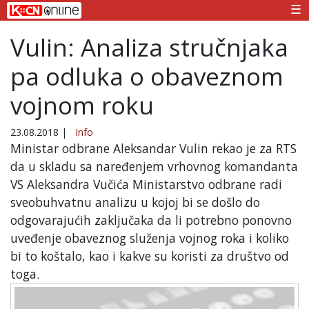
☰
Vulin: Analiza stručnjaka
pa odluka o obaveznom
vojnom roku
23.08.2018
|
Info
Ministar odbrane Aleksandar Vulin rekao je za RTS
da u skladu sa naređenjem vrhovnog komandanta
VS Aleksandra Vučića Ministarstvo odbrane radi
sveobuhvatnu analizu u kojoj bi se došlo do
odgovarajućih zaključaka da li potrebno ponovno
uveđenje obaveznog služenja vojnog roka i koliko
bi to koštalo, kao i kakve su koristi za društvo od
toga.