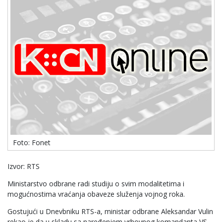
Foto: Fonet
Izvor: RTS
Ministarstvo odbrane radi studiju o svim modalitetima i
mogućnostima vraćanja obaveze služenja vojnog roka.
Gostujući u Dnevbniku RTS-a, ministar odbrane Aleksandar Vulin
rekao je da u skladu sa naređenjem vrhovnog komandanta VS