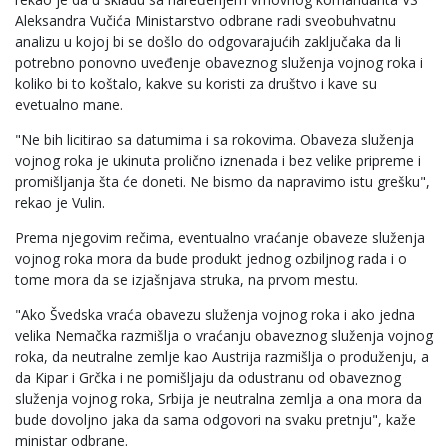
Aleksandra Vučića Ministarstvo odbrane radi sveobuhvatnu
analizu u kojoj bi se došlo do odgovarajućih zaključaka da li
potrebno ponovno uveđenje obaveznog služenja vojnog roka i
koliko bi to koštalo, kakve su koristi za društvo i kave su
evetualno mane.
"Ne bih licitirao sa datumima i sa rokovima. Obaveza služenja
vojnog roka je ukinuta prolično iznenada i bez velike pripreme i
promišljanja šta će doneti. Ne bismo da napravimo istu grešku",
rekao je Vulin.
Prema njegovim rečima, eventualno vraćanje obaveze služenja
vojnog roka mora da bude produkt jednog ozbiljnog rada i o
tome mora da se izjašnjava struka, na prvom mestu.
"Ako Švedska vraća obavezu služenja vojnog roka i ako jedna
velika Nemačka razmišlja o vraćanju obaveznog služenja vojnog
roka, da neutralne zemlje kao Austrija razmišlja o produženju, a
da Kipar i Grčka i ne pomišljaju da odustranu od obaveznog
služenja vojnog roka, Srbija je neutralna zemlja a ona mora da
bude dovoljno jaka da sama odgovori na svaku pretnju", kaže
ministar odbrane.