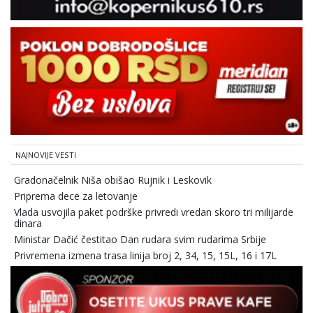
NAJNOVIJE VESTI
Gradonačelnik Niša obišao Rujnik i Leskovik
Priprema dece za letovanje
Vlada usvojila paket podrške privredi vredan skoro tri milijarde
dinara
Ministar Dačić čestitao Dan rudara svim rudarima Srbije
Privremena izmena trasa linija broj 2, 34, 15, 15L, 16 i 17L