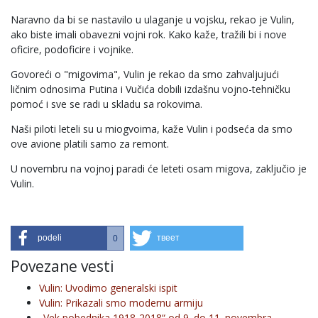
Naravno da bi se nastavilo u ulaganje u vojsku, rekao je Vulin,
ako biste imali obavezni vojni rok. Kako kaže, tražili bi i nove
oficire, podoficire i vojnike.
Govoreći o "migovima", Vulin je rekao da smo zahvaljujući
ličnim odnosima Putina i Vučića dobili izdašnu vojno-tehničku
pomoć i sve se radi u skladu sa rokovima.
Naši piloti leteli su u miogvoima, kaže Vulin i podseća da smo
ove avione platili samo za remont.
U novembru na vojnoj paradi će leteti osam migova, zaključio je
Vulin.
podeli
твеет
0
Povezane vesti
Vulin: Uvodimo generalski ispit
Vulin: Prikazali smo modernu armiju
„Vek pobednika 1918-2018“ od 9. do 11. novembra