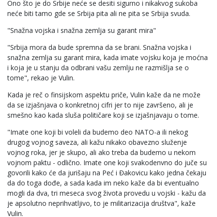
Ono što je do Srbije neće se desiti sigurno i nikakvog sukoba
neće biti tamo gde se Srbija pita ali ne pita se Srbija svuda.
"Snažna vojska i snažna zemlja su garant mira"
"Srbija mora da bude spremna da se brani. Snažna vojska i
snažna zemlja su garant mira, kada imate vojsku koja je moćna
i koja je u stanju da odbrani vašu zemlju ne razmišlja se o
tome", rekao je Vulin.
Kada je reč o finsijskom aspektu priče, Vulin kaže da ne može
da se izjašnjava o konkretnoj cifri jer to nije završeno, ali je
smešno kao kada sluša političare koji se izjašnjavaju o tome.
"Imate one koji bi voleli da budemo deo NATO-a ili nekog
drugog vojnog saveza, ali kažu nikako obavezno služenje
vojnog roka, jer je skupo, ali ako treba da budemo u nekom
vojnom paktu - odlično. Imate one koji svakodenvno do juče su
govorili kako će da jurišaju na Peć i Đakovicu kako jedna čekaju
da do toga dođe, a sada kada im neko kaže da bi eventualno
mogli da dva, tri meseca svog života provedu u vojski - kažu da
je apsolutno neprihvatljivo, to je militarizacija društva", kaže
Vulin.